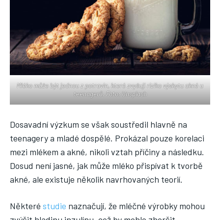
Mléko může být jednou z potravin, které zvyšují riziko výskytu akné u
teenagerů. Foto: Unsplash
Dosavadní výzkum se však soustředil hlavně na
teenagery a mladé dospělé. Prokázal pouze korelaci
mezi mlékem a akné, nikoli vztah příčiny a následku.
Dosud není jasné, jak může mléko přispívat k tvorbě
akné, ale existuje několik navrhovaných teorií.
Některé
studie
naznačují, že mléčné výrobky mohou
zvýšit hladinu inzulínu, což by mohlo zhoršit