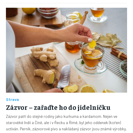
Strava
Zázvor – zařaďte ho do jídelníčku
Zázvor patří do stejné rodiny jako kurkuma a kardamom. Nejen ve
starověké Indii a Číně, ale i v Řecku a Římě, byl jeho oddenek (kořen)
uctíván. Perník, zázvorové pivo a nakládaný zázvor jsou známé výrobky,