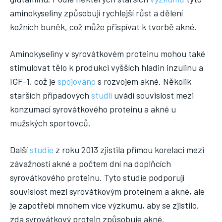
aminokyseliny způsobují rychlejší růst a dělení
kožních buněk, což může přispívat k tvorbě akné.
Aminokyseliny v syrovátkovém proteinu mohou také
stimulovat tělo k produkci vyšších hladin inzulinu a
IGF-1, což je
spojováno
s rozvojem akné. Několik
starších případových
studií
uvádí souvislost mezi
konzumací syrovátkového proteinu a akné u
mužských sportovců.
Další
studie
z roku 2013 zjistila přímou korelaci mezi
závažností akné a počtem dní na doplňcích
syrovátkového proteinu. Tyto studie podporují
souvislost mezi syrovátkovým proteinem a akné, ale
je zapotřebí mnohem více výzkumu, aby se zjistilo,
zda syrovátkový protein způsobuje akné.