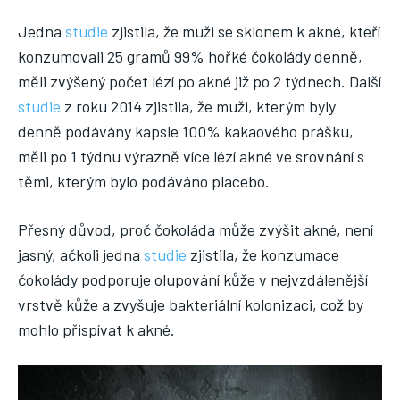
Jedna
studie
zjistila, že muži se sklonem k akné, kteří
konzumovali 25 gramů 99% hořké čokolády denně,
měli zvýšený počet lézí po akné již po 2 týdnech. Další
studie
z roku 2014 zjistila, že muži, kterým byly
denně podávány kapsle 100% kakaového prášku,
měli po 1 týdnu výrazně více lézí akné ve srovnání s
těmi, kterým bylo podáváno placebo.
Přesný důvod, proč čokoláda může zvýšit akné, není
jasný, ačkoli jedna
studie
zjistila, že konzumace
čokolády podporuje olupování kůže v nejvzdálenější
vrstvě kůže a zvyšuje bakteriální kolonizaci, což by
mohlo přispívat k akné.