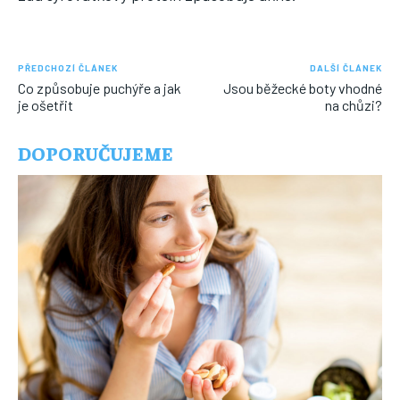
PŘEDCHOZÍ ČLÁNEK
DALŠÍ ČLÁNEK
Co způsobuje puchýře a jak
Jsou běžecké boty vhodné
je ošetřit
na chůzi?
DOPORUČUJEME