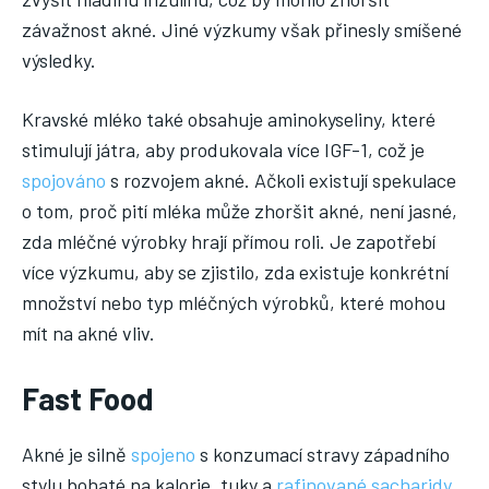
závažnost akné. Jiné výzkumy však přinesly smíšené
výsledky.
Kravské mléko také obsahuje aminokyseliny, které
stimulují játra, aby produkovala více IGF-1, což je
spojováno
s rozvojem akné. Ačkoli existují spekulace
o tom, proč pití mléka může zhoršit akné, není jasné,
zda mléčné výrobky hrají přímou roli. Je zapotřebí
více výzkumu, aby se zjistilo, zda existuje konkrétní
množství nebo typ mléčných výrobků, které mohou
mít na akné vliv.
Fast Food
Akné je silně
spojeno
s konzumací stravy západního
stylu bohaté na kalorie, tuky a
rafinované sacharidy
.