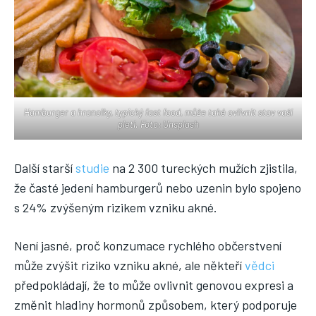
Hamburger a hranolky, typický fast food, může také ovlivnit stav vaší
pleti. Foto: Unsplash
Další starší
studie
na 2 300 tureckých mužích zjistila,
že časté jedení hamburgerů nebo uzenin bylo spojeno
s 24% zvýšeným rizikem vzniku akné.
Není jasné, proč konzumace rychlého občerstvení
může zvýšit riziko vzniku akné, ale někteří
vědci
předpokládají, že to může ovlivnit genovou expresi a
změnit hladiny hormonů způsobem, který podporuje