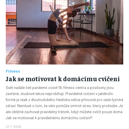
Fitness
Jak se motivovat k domácímu cvičení
Svět nadále čelí pandemii covid-19, fitness centra a posilovny jsou
zavřené, studiové lekce neprobíhají. Pravidelné cvičení v jakékoliv
formě je však z dlouhodobého hlediska velice přínosné pro vaše fyzické
zdraví. Nemluvě o tom, že vám pomůže zmírnit stres, který prožíváte. Je
ale obtížné zachovat pravidelný trénink, když můžete cvičit pouze doma.
Jak se motivovat k pravidelnému domácímu cvičení?
21. 7. 2026