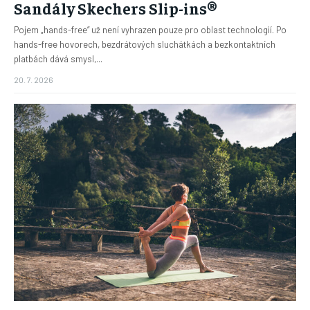
Sandály Skechers Slip-ins®
Pojem „hands-free“ už není vyhrazen pouze pro oblast technologií. Po
hands-free hovorech, bezdrátových sluchátkách a bezkontaktních
platbách dává smysl,...
20. 7. 2026