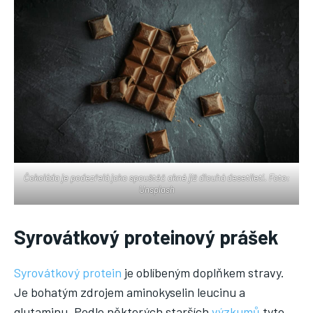
Čokoláda je podezřelá jako spouštěč akné již dlouhá desetiletí. Foto:
Unsplash
Syrovátkový proteinový prášek
Syrovátkový protein
je oblíbeným doplňkem stravy.
Je bohatým zdrojem aminokyselin leucinu a
glutaminu. Podle některých starších
výzkumů
tyto