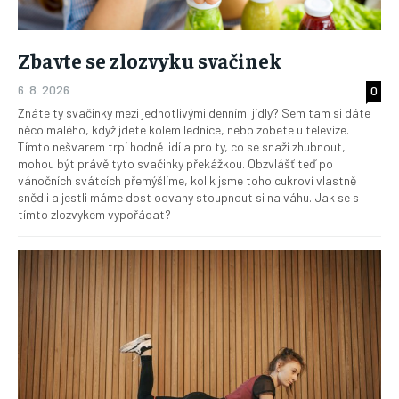
Zbavte se zlozvyku svačinek
6. 8. 2026
0
Znáte ty svačinky mezi jednotlivými denními jídly? Sem tam si dáte
něco malého, když jdete kolem lednice, nebo zobete u televize.
Tímto nešvarem trpí hodně lidí a pro ty, co se snaží zhubnout,
mohou být právě tyto svačinky překážkou. Obzvlášť teď po
vánočních svátcích přemýšlíme, kolik jsme toho cukroví vlastně
snědli a jestli máme dost odvahy stoupnout si na váhu. Jak se s
tímto zlozvykem vypořádat?