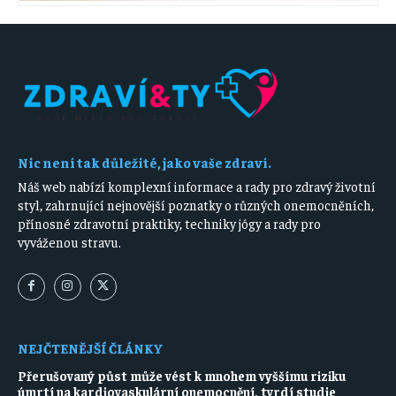
Nic není tak důležité, jako vaše zdraví.
Náš web nabízí komplexní informace a rady pro zdravý životní
styl, zahrnující nejnovější poznatky o různých onemocněních,
přínosné zdravotní praktiky, techniky jógy a rady pro
vyváženou stravu.
NEJČTENĚJŠÍ ČLÁNKY
Přerušovaný půst může vést k mnohem vyššímu riziku
úmrtí na kardiovaskulární onemocnění, tvrdí studie