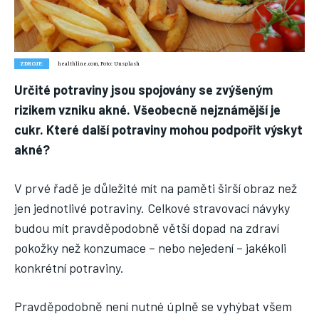
Nic není tak důležité, jako vaše zdraví.
Náš web nabízí komplexní informace a rady pro zdravý životní
styl, zahrnující nejnovější poznatky o různých onemocněních,
ZDROJE:
healthline.com, Foto: Unsplash
přínosné zdravotní praktiky, techniky jógy a rady pro
Určité potraviny jsou spojovány se zvýšeným
vyváženou stravu.
rizikem vzniku akné. Všeobecně nejznámější je
cukr. Které další potraviny mohou podpořit výskyt
ZDRAVÍ
akné?
DĚTI
V prvé řadě je důležité mít na paměti širší obraz než
ONEMOCNĚNÍ
jen jednotlivé potraviny. Celkové stravovací návyky
STRAVA
budou mít pravděpodobně větší dopad na zdraví
pokožky než konzumace – nebo nejedení – jakékoli
FITNESS
konkrétní potraviny.
HUBNUTÍ
JÓGA
Pravděpodobně není nutné úplně se vyhýbat všem