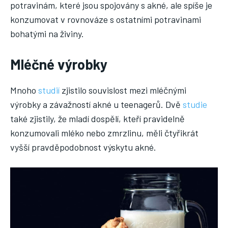
potravinám, které jsou spojovány s akné, ale spíše je
konzumovat v rovnováze s ostatními potravinami
bohatými na živiny.
Mléčné výrobky
Mnoho
studií
zjistilo souvislost mezi mléčnými
výrobky a závažností akné u teenagerů. Dvě
studie
také zjistily, že mladí dospělí, kteří pravidelně
konzumovali mléko nebo zmrzlinu, měli čtyřikrát
vyšší pravděpodobnost výskytu akné.