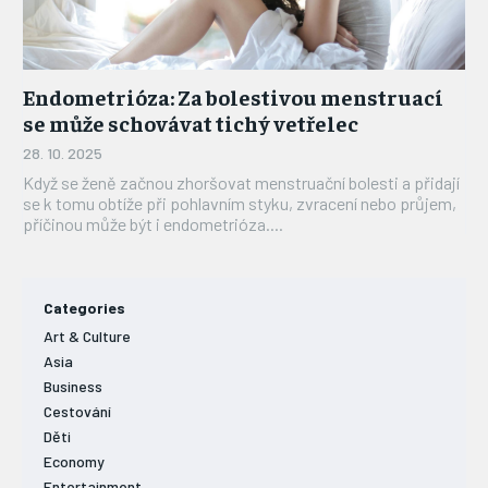
ONEMOCNĚNÍ
STRAVA
Endometrióza: Za bolestivou menstruací
FITNESS
se může schovávat tichý vetřelec
28. 10. 2025
HUBNUTÍ
Když se ženě začnou zhoršovat menstruační bolesti a přidají
JÓGA
se k tomu obtíže při pohlavním styku, zvracení nebo průjem,
příčinou může být i endometrióza....
Categories
Art & Culture
Asia
Business
Cestování
Děti
Economy
Entertainment