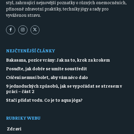
styl, zahrnující nejnovější poznatky o různých onemocněních,
přínosné zdravotní praktiky, techniky jógy a rady pro
vyváženou stravu.
NEJČTENĚJŠÍ ČLÁNKY
Bakasana, pozice vrány: Jak na to, krok za krokem
Posuďte, jak dobře se umíte soustředit
Cvičení nemusí bolet, aby vám něco dalo
9 jednoduchých způsobů, jak se vypořádat se stresem v
práci – část 2
Stačí přidat vodu. Co je to aqua jóga?
RUBRIKY WEBU
Zdraví