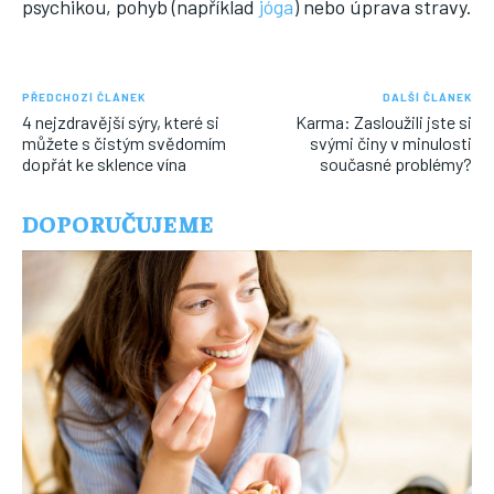
psychikou, pohyb (například
jóga
) nebo úprava stravy.
PŘEDCHOZÍ ČLÁNEK
DALŠÍ ČLÁNEK
4 nejzdravější sýry, které si
Karma: Zasloužili jste si
můžete s čistým svědomím
svými činy v minulosti
dopřát ke sklence vína
současné problémy?
DOPORUČUJEME