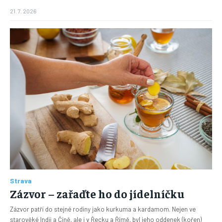
21. 7. 2026
Strava
Zázvor – zařaďte ho do jídelníčku
Zázvor patří do stejné rodiny jako kurkuma a kardamom. Nejen ve
starověké Indii a Číně, ale i v Řecku a Římě, byl jeho oddenek (kořen)