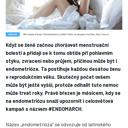
Nic není tak důležité, jako vaše zdraví.
Náš web nabízí komplexní informace a rady pro zdravý životní
styl, zahrnující nejnovější poznatky o různých onemocněních,
přínosné zdravotní praktiky, techniky jógy a rady pro
vyváženou stravu.
ZDROJE:
FN Ostrava, Europe IVF, Aktuálně.cz, ENDO Talks, Instagram, YouTube, Foto: Pexels
Když se ženě začnou zhoršovat menstruační
ZDRAVÍ
bolesti a přidají se k tomu obtíže při pohlavním
styku, zvracení nebo průjem, příčinou může být i
DĚTI
endometrióza. Ta postihuje každou desátou ženu
ONEMOCNĚNÍ
v reprodukčním věku. Skutečný počet ovšem
STRAVA
může být ještě vyšší, protože odhalit tuto nemoc
může trvat roky. Právě březen je měsícem, kdy se
FITNESS
na endometriózu snaží upozornit i celosvětová
HUBNUTÍ
kampaň s názvem #ENDOMARCH.
JÓGA
Název „endometrióza“ se odvozuje od latinského