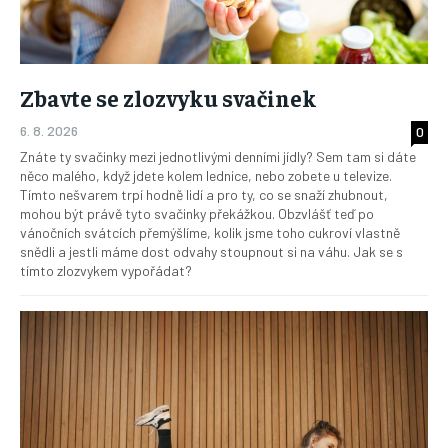
Zbavte se zlozvyku svačinek
6. 8. 2026
0
Znáte ty svačinky mezi jednotlivými denními jídly? Sem tam si dáte
něco malého, když jdete kolem lednice, nebo zobete u televize.
Tímto nešvarem trpí hodně lidí a pro ty, co se snaží zhubnout,
mohou být právě tyto svačinky překážkou. Obzvlášť teď po
vánočních svátcích přemýšlíme, kolik jsme toho cukroví vlastně
snědli a jestli máme dost odvahy stoupnout si na váhu. Jak se s
tímto zlozvykem vypořádat?