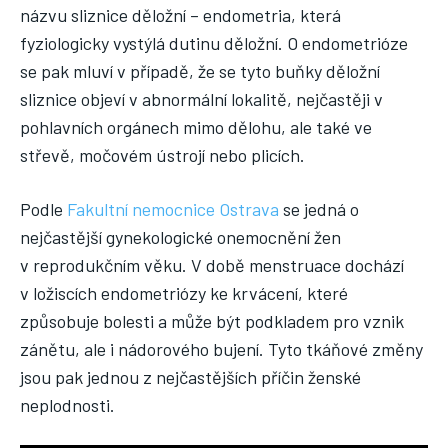
názvu sliznice děložní – endometria, která
fyziologicky vystýlá dutinu děložní. O endometrióze
se pak mluví v případě, že se tyto buňky děložní
sliznice objeví v abnormální lokalitě, nejčastěji v
pohlavních orgánech mimo dělohu, ale také ve
střevě, močovém ústrojí nebo plicích.
Podle
Fakultní nemocnice Ostrava
se jedná o
nejčastější gynekologické onemocnění žen
v reprodukčním věku. V době menstruace dochází
v ložiscích endometriózy ke krvácení, které
způsobuje bolesti a může být podkladem pro vznik
zánětu, ale i nádorového bujení. Tyto tkáňové změny
jsou pak jednou z nejčastějších příčin ženské
neplodnosti.