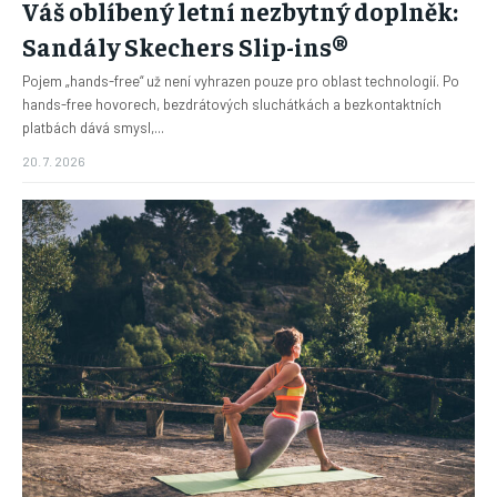
Váš oblíbený letní nezbytný doplněk:
Sandály Skechers Slip-ins®
Pojem „hands-free“ už není vyhrazen pouze pro oblast technologií. Po
hands-free hovorech, bezdrátových sluchátkách a bezkontaktních
platbách dává smysl,...
20. 7. 2026