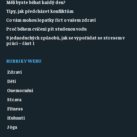
Měli byste běhat každý den?
Tipy, jak předcházet konfliktům
Co vám mohou lopatky říct o vašem zdraví
Proč během cvičení pít studenou vodu
9 jednoduchých způsobů, jak se vypořádat se stresem v
práci – část 1
RUBRIKY WEBU
Zdraví
Děti
Onemocnění
Strava
Fitness
Hubnutí
Jóga