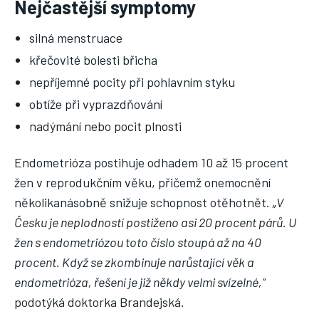
Nejčastější symptomy
silná menstruace
křečovité bolesti břicha
nepříjemné pocity při pohlavním styku
obtíže při vyprazdňování
nadýmání nebo pocit plnosti
Endometrióza postihuje odhadem 10 až 15 procent
žen v reprodukčním věku, přičemž onemocnění
několikanásobně snižuje schopnost otěhotnět.
„V
Česku je neplodností postiženo asi 20 procent párů. U
žen s endometriózou toto číslo stoupá až na 40
procent. Když se zkombinuje narůstající věk a
endometrióza, řešení je již někdy velmi svízelné,“
podotýká doktorka Brandejská.