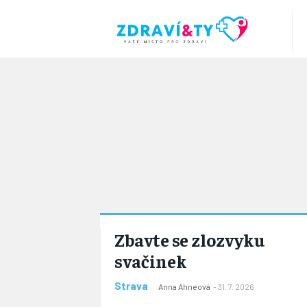
Zbavte se zlozvyku
svačinek
Strava
Anna Ahneová
-
31. 7. 2026