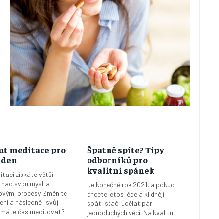
ut meditace pro
Špatně spíte? Tipy
 den
odborníků pro
kvalitní spánek
itaci získáte větší
 nad svou myslí a
Je konečně rok 2021, a pokud
ovými procesy. Změníte
chcete letos lépe a klidněji
ení a následně i svůj
spát, stačí udělat pár
Nemáte čas meditovat?
jednoduchých věcí. Na kvalitu