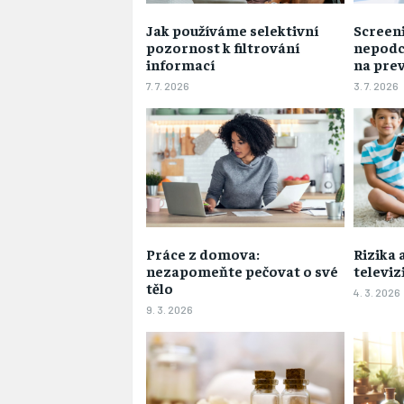
Jak používáme selektivní
Screen
pozornost k filtrování
nepodce
informací
na pre
7. 7. 2026
3. 7. 2026
Práce z domova:
Rizika 
nezapomeňte pečovat o své
televiz
tělo
4. 3. 2026
9. 3. 2026