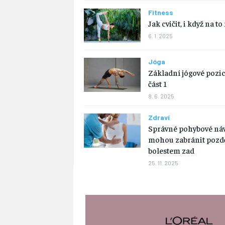
Fitness
Jak cvičit, i když na t
6. 1. 2025
Jóga
Základní jógové pozi
část 1
8. 6. 2025
Zdraví
Správné pohybové návy
mohou zabránit pozd
bolestem zad
25. 11. 2025