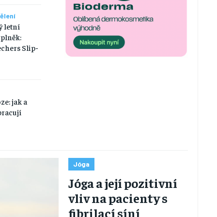
ělení
 letní
plněk:
chers Slip-
ze: jak a
pracují
Jóga
Jóga a její pozitivní
vliv na pacienty s
fibrilací síní