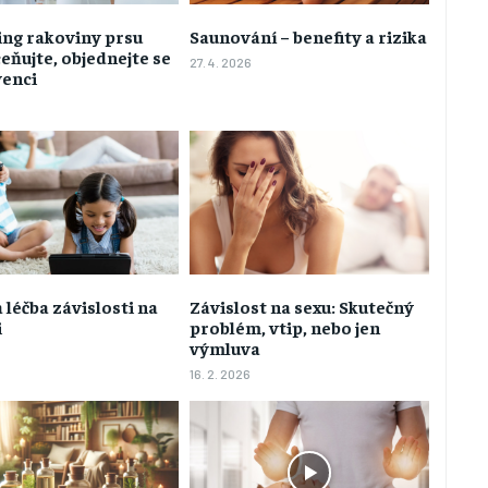
ing rakoviny prsu
Saunování – benefity a rizika
ňujte, objednejte se
27. 4. 2026
venci
a léčba závislosti na
Závislost na sexu: Skutečný
i
problém, vtip, nebo jen
výmluva
16. 2. 2026