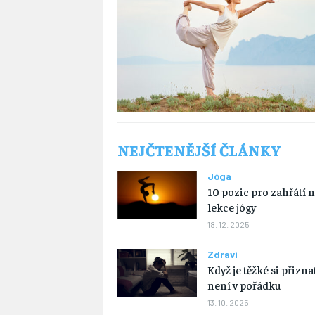
NEJČTENĚJŠÍ ČLÁNKY
Jóga
10 pozic pro zahřátí 
lekce jógy
18. 12. 2025
Zdraví
Když je těžké si přizna
není v pořádku
13. 10. 2025