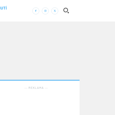
UTÍ
― REKLAMA ―
Nic není tak důležité, jako vaše zdraví.
Náš web nabízí komplexní informace a rady pro
zdravý životní styl, zahrnující nejnovější poznatky o
― REKLAMA ―
různých onemocněních, přínosné zdravotní praktiky,
techniky jógy a rady pro vyváženou stravu.
ZDRAVÍ