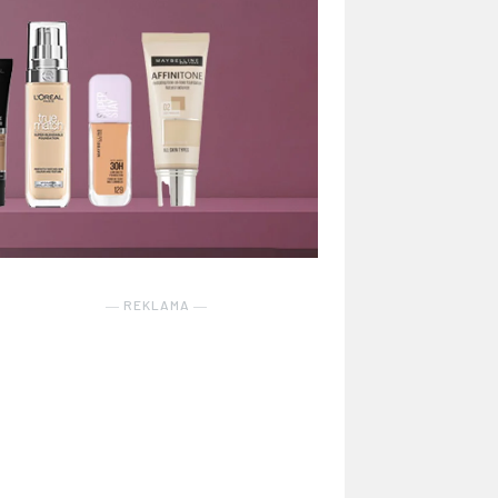
― REKLAMA ―