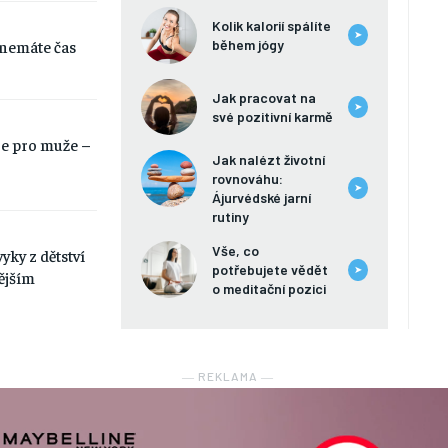
Kolik kalorií spálíte
➤
o nemáte čas
během jógy
Jak pracovat na
➤
své pozitivní karmě
ce pro muže –
Jak nalézt životní
rovnováhu:
➤
Ájurvédské jarní
rutiny
Vše, co
ky z dětství
potřebujete vědět
➤
ějším
o meditační pozici
― REKLAMA ―