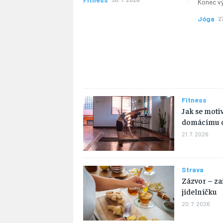
Konec vý
Jóga
27
Fitness
Jak se moti
domácímu c
21. 7. 2026
Strava
Zázvor – za
jídelníčku
20. 7. 2026