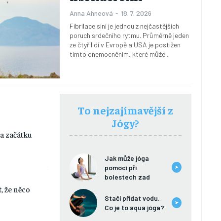
Anna Ahneová
-
18. 7. 2026
Fibrilace síní je jednou z nejčastějších
poruch srdečního rytmu. Průměrně jeden
ze čtyř lidí v Evropě a USA je postižen
tímto onemocněním, které může...
To nejzajímavější z
Jógy?
na začátku
Jak může jóga
pomoci při
➤
bolestech zad
t, že něco
Stačí přidat vodu.
➤
Co je to aqua jóga?