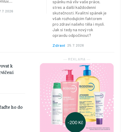
mluv,...
spánku má vliv vaše práce,
stres a další každodenní
. 7. 2026
skutečnosti. Kvalitní spánek je
však rozhodujícím faktorem
pro zdraví našeho těla i mysli.
Jak si tedy na nový rok
opravdu odpočinout?
Zdraví
25. 7. 2026
― REKLAMA ―
vovat k
vičení
řaďte ho do