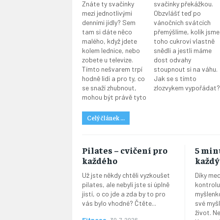
Znáte ty svačinky
svačinky překážkou.
mezi jednotlivými
Obzvlášť teď po
denními jídly? Sem
vánočních svátcích
tam si dáte něco
přemýšlíme, kolik jsme
malého, když jdete
toho cukroví vlastně
kolem lednice, nebo
snědli a jestli máme
zobete u televize.
dost odvahy
Tímto nešvarem trpí
stoupnout si na váhu.
hodně lidí a pro ty, co
Jak se s tímto
se snaží zhubnout,
zlozvykem vypořádat?
mohou být právě tyto
Celý článek ...
Pilates – cvičení pro
5 min
každého
každý
Už jste někdy chtěli vyzkoušet
Díky med
pilates, ale nebyli jste si úplně
kontrolu
jistí, o co jde a zda by to pro
myšlenk
vás bylo vhodné? Čtěte...
své myšl
život. 
Fitness
30. 7. 2026