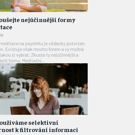
oušejte nejúčinnější formy
tace
26
meditace na psychiku je vědecky potvrzen
en. Existuje však mnoho forem a vy možná
 jakou si vybrat. Zkuste ty nejúčinnější a
nejrychlejší formy. Meditační...
používáme selektivní
nost k filtrování informací