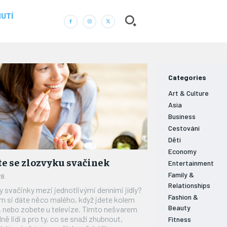
UTÍ
― REKLAMA ―
Categories
Art & Culture
Asia
Business
Nic není tak důležité, jako vaše zdraví.
Cestování
Děti
Náš web nabízí komplexní informace a rady pro
zdravý životní styl, zahrnující nejnovější poznatky o
Economy
e se zlozvyku svačinek
různých onemocněních, přínosné zdravotní praktiky,
Entertainment
techniky jógy a rady pro vyváženou stravu.
Family &
26
Relationships
y svačinky mezi jednotlivými denními jídly?
Fashion &
 si dáte něco malého, když jdete kolem
ZDRAVÍ
Beauty
, nebo zobete u televize. Tímto nešvarem
dně lidí a pro ty, co se snaží zhubnout,
Fitness
DĚTI