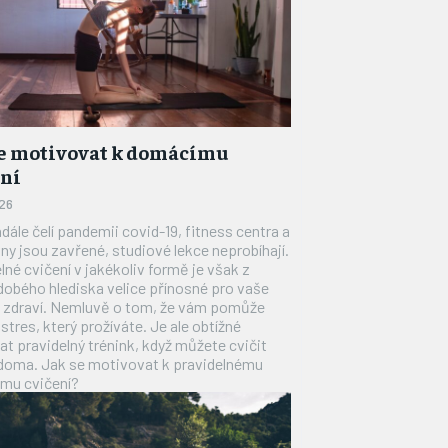
se motivovat k domácímu
ení
026
dále čelí pandemii covid-19, fitness centra a
ny jsou zavřené, studiové lekce neprobíhají.
lné cvičení v jakékoliv formě je však z
obého hlediska velice přínosné pro vaše
é zdraví. Nemluvě o tom, že vám pomůže
 stres, který prožíváte. Je ale obtížné
t pravidelný trénink, když můžete cvičit
doma. Jak se motivovat k pravidelnému
mu cvičení?