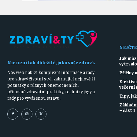
NEJČTE
Jak může
Nic není tak důležité, jako vaše zdraví.
vytrval
Náš web nabízí komplexní informace a rady
Příčiny 
pro zdravý životní styl, zahrnující nejnovější
Efektivn
poznatky o různých onemocněních,
večerní
přínosné zdravotní praktiky, techniky jógy a
Tipy, ja
rady pro vyváženou stravu.
Základn
– část 1