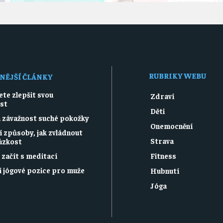
RUBRIKY WEBU
NĚJŠÍ ČLÁNKY
te zlepšit svou
Zdraví
ost
Děti
a závažnost suché pokožky
Onemocnění
í způsoby, jak zvládnout
Strava
 úzkost
k začít s meditací
Fitness
í jógové pozice pro muže
Hubnutí
Jóga