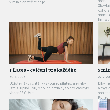
mohou 
virtuálních večírcích je...
Obzvláš
kolik j
máme do
tímto 
Pilates – cvičení pro každého
5 mi
30. 7. 2026
27. 7. 2
Už jste někdy chtěli vyzkoušet pilates, ale nebyli
Díky me
jste si úplně jistí, o co jde a zda by to pro vás bylo
a myšle
vhodné? Čtěte...
následn
Konec v