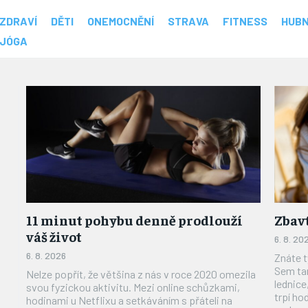
ZDRAVÍ
DĚTI
ONEMOCNĚNÍ
STRAVA
FITNESS
HUBN
JÓGA
11 minut pohybu denně prodlouží
Zbavt
váš život
6. 8. 20
6. 8. 2026
Znáte t
Sem tam
Nelze popřít, že většina z nás v roce 2020 omezila
lednice
svou fyzickou aktivitu. Mezi online schůzkami,
trpí ho
hodinami u Netflixu a setkáváním s přáteli na