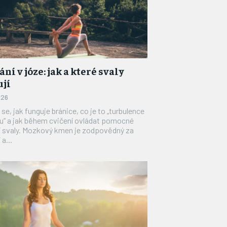
ní v józe: jak a které svaly
ují
026
se, jak funguje bránice, co je to „turbulence
u“ a jak během cvičení ovládat pomocné
kmen je zodpovědný za
a...