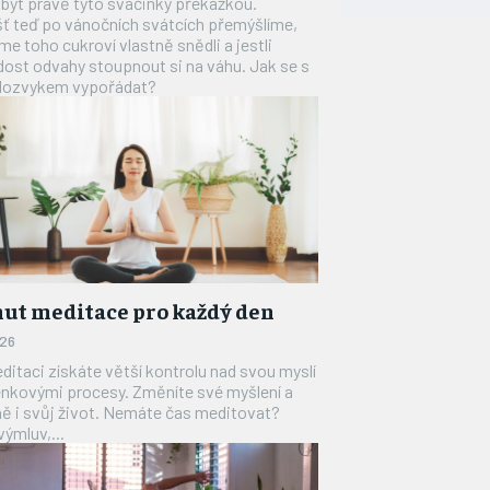
být právě tyto svačinky překážkou.
ť teď po vánočních svátcích přemýšlíme,
ONEMOCNĚNÍ
sme toho cukroví vlastně snědli a jestli
st odvahy stoupnout si na váhu. Jak se s
STRAVA
zlozvykem vypořádat?
FITNESS
HUBNUTÍ
JÓGA
nut meditace pro každý den
026
ditaci získáte větší kontrolu nad svou myslí
nkovými procesy. Změníte své myšlení a
ě i svůj život. Nemáte čas meditovat?
ýmluv,...