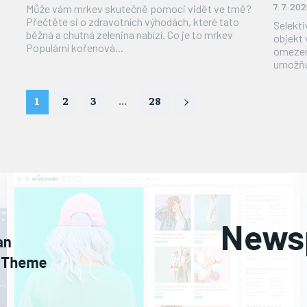
7. 7. 202
Může vám mrkev skutečně pomoci vidět ve tmě?
Přečtěte si o zdravotních výhodách, které tato
Selekti
běžná a chutná zelenina nabízí. Co je to mrkev
objekt 
Populární kořenová...
omezený
umožňuj
1
2
3
...
28