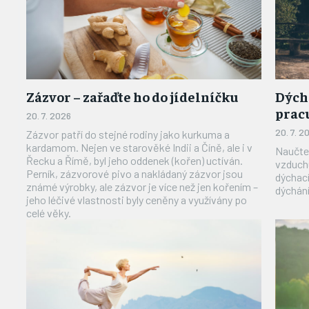
Zázvor – zařaďte ho do jídelníčku
Dýchá
prac
20. 7. 2026
20. 7. 2
Zázvor patří do stejné rodiny jako kurkuma a
kardamom. Nejen ve starověké Indii a Číně, ale i v
Naučte 
Řecku a Římě, byl jeho oddenek (kořen) uctíván.
vzduch
Perník, zázvorové pivo a nakládaný zázvor jsou
dýchací svaly. Mozkový 
známé výrobky, ale zázvor je více než jen kořením –
dýchání 
jeho léčivé vlastnosti byly ceněny a využívány po
celé věky.