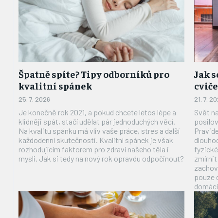
Špatně spíte? Tipy odborníků pro
Jak 
kvalitní spánek
cvič
25. 7. 2026
21. 7. 2
Je konečně rok 2021, a pokud chcete letos lépe a
Svět na
klidněji spát, stačí udělat pár jednoduchých věcí.
posilov
Na kvalitu spánku má vliv vaše práce, stres a další
Pravide
každodenní skutečnosti. Kvalitní spánek je však
dlouhod
rozhodujícím faktorem pro zdraví našeho těla i
fyzick
mysli. Jak si tedy na nový rok opravdu odpočinout?
zmírnit
zachova
pouze 
domácí