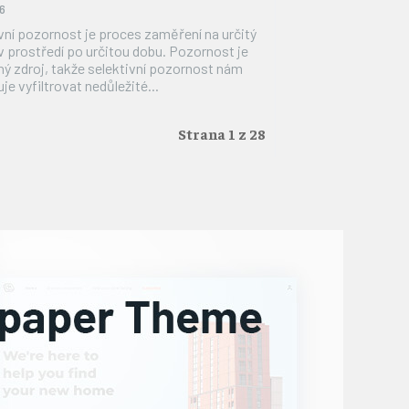
6
vní pozornost je proces zaměření na určitý
v prostředí po určitou dobu. Pozornost je
 zdroj, takže selektivní pozornost nám
e vyfiltrovat nedůležité...
Strana 1 z 28