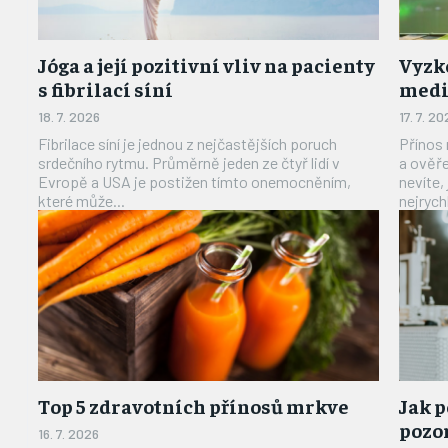
Jóga a její pozitivní vliv na pacienty
Vyzk
s fibrilací síní
medi
18. 7. 2026
17. 7. 20
Fibrilace síní je jednou z nejčastějších poruch
Přínos 
srdečního rytmu. Průměrně jeden ze čtyř lidí v
a ověř
Evropě a USA je postižen tímto onemocněním,
nevíte,
které může...
Top 5 zdravotních přínosů mrkve
Jak 
pozor
16. 7. 2026