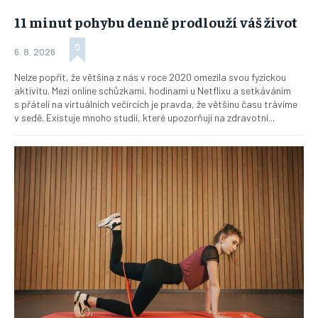
11 minut pohybu denně prodlouží váš život
Nic není tak důležité, jako vaše zdraví.
Náš web nabízí komplexní informace a rady pro zdravý životní
0
6. 8. 2026
styl, zahrnující nejnovější poznatky o různých onemocněních,
přínosné zdravotní praktiky, techniky jógy a rady pro
Nelze popřít, že většina z nás v roce 2020 omezila svou fyzickou
vyváženou stravu.
aktivitu. Mezi online schůzkami, hodinami u Netflixu a setkáváním
s přáteli na virtuálních večírcích je pravda, že většinu času trávíme
v sedě. Existuje mnoho studií, které upozorňují na zdravotní...
ZDRAVÍ
DĚTI
ONEMOCNĚNÍ
STRAVA
FITNESS
HUBNUTÍ
JÓGA