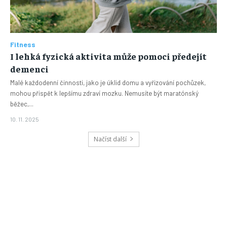
Fitness
I lehká fyzická aktivita může pomoci předejít
demenci
Malé každodenní činnosti, jako je úklid domu a vyřizování pochůzek,
mohou přispět k lepšímu zdraví mozku. Nemusíte být maratónský
běžec,...
10. 11. 2025
Načíst další