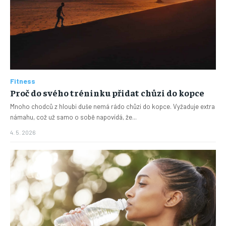
Fitness
Proč do svého tréninku přidat chůzi do kopce
Mnoho chodců z hloubi duše nemá rádo chůzi do kopce. Vyžaduje extra
námahu, což už samo o sobě napovídá, že...
4. 5. 2026