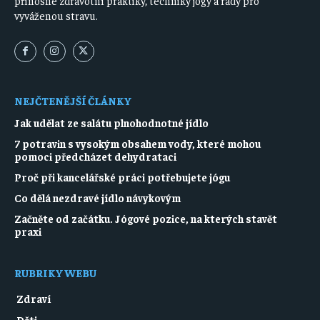
přínosné zdravotní praktiky, techniky jógy a rady pro
vyváženou stravu.
NEJČTENĚJŠÍ ČLÁNKY
Jak udělat ze salátu plnohodnotné jídlo
7 potravin s vysokým obsahem vody, které mohou
pomoci předcházet dehydrataci
Proč při kancelářské práci potřebujete jógu
Co dělá nezdravé jídlo návykovým
Začněte od začátku. Jógové pozice, na kterých stavět
praxi
RUBRIKY WEBU
Zdraví
Děti