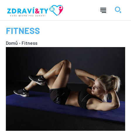
FITNESS
Domů
Fitness
― REKLAMA ―