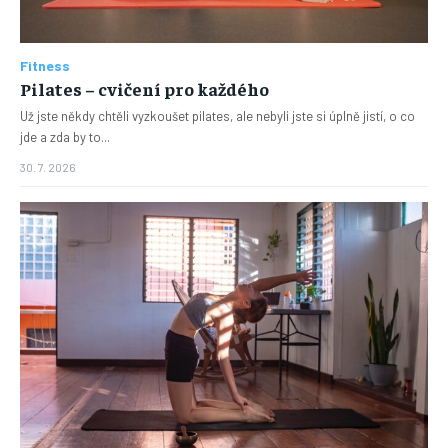
Fitness
Pilates – cvičení pro každého
Už jste někdy chtěli vyzkoušet pilates, ale nebyli jste si úplně jistí, o co
jde a zda by to...
30. 7. 2026