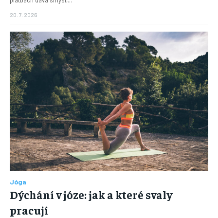
platbách dává smysl,...
20. 7. 2026
Jóga
Dýchání v józe: jak a které svaly
pracují