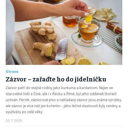
Strava
Zázvor – zařaďte ho do jídelníčku
Zázvor patří do stejné rodiny jako kurkuma a kardamom. Nejen ve
starověké Indii a Číně, ale i v Řecku a Římě, byl jeho oddenek (kořen)
uctíván. Perník, zázvorové pivo a nakládaný zázvor jsou známé výrobky,
ale zázvor je více než jen kořením – jeho léčivé vlastnosti byly ceněny a
využívány po celé věky.
20. 7. 2026