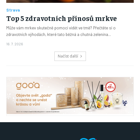
Strava
Top 5 zdravotních přínosů mrkve
Může vám mrkev skutečně pomoci vidět ve tmě? Přečtěte si o
zdravotních výhodách, které tato běžná a chutná zelenina...
16. 7. 2026
Načíst další