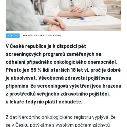
Náš web nabízí komplexní informace a rady pro zdravý životní
styl, zahrnující nejnovější poznatky o různých onemocněních,
přínosné zdravotní praktiky, techniky jógy a rady pro
vyváženou stravu.
ZDROJE:
Komerční sdělení VZP, Foto: Pixabay
ZDRAVÍ
V České republice je k dispozici pět
DĚTI
screeningových programů zaměřených na
ONEMOCNĚNÍ
odhalení případného onkologického onemocnění.
Přesto jen 55 % lidí starších 18 let ví, proč je dobré
STRAVA
je absolvovat. Všeobecná zdravotní pojišťovna
FITNESS
připomíná, že screeningová vyšetření jsou hrazena
HUBNUTÍ
z prostředků veřejného zdravotního pojištění,
u lékaře tedy nic platit nebudete.
JÓGA
Z dat Národního onkologického registru vyplývá, že
se v Česku potýkáme s vysokým počtem záchytů