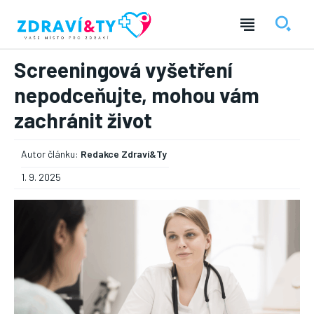
Screeningová vyšetření
nepodceňujte, mohou vám
zachránit život
Autor článku:
Redakce Zdraví&Ty
1. 9. 2025
― REKLAMA ―
Nic není tak důležité, jako vaše zdraví.