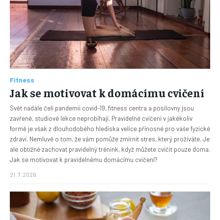
Fitness
Jak se motivovat k domácímu cvičení
Svět nadále čelí pandemii covid-19, fitness centra a posilovny jsou
zavřené, studiové lekce neprobíhají. Pravidelné cvičení v jakékoliv
formě je však z dlouhodobého hlediska velice přínosné pro vaše fyzické
zdraví. Nemluvě o tom, že vám pomůže zmírnit stres, který prožíváte. Je
ale obtížné zachovat pravidelný trénink, když můžete cvičit pouze doma.
Jak se motivovat k pravidelnému domácímu cvičení?
21. 7. 2026