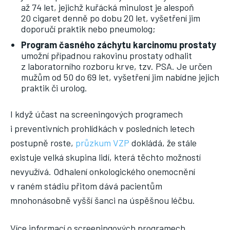
až 74 let, jejichž kuřácká minulost je alespoň
20 cigaret denně po dobu 20 let, vyšetření jim
doporučí praktik nebo pneumolog;
Program časného záchytu karcinomu prostaty
umožní případnou rakovinu prostaty odhalit
z laboratorního rozboru krve, tzv. PSA. Je určen
mužům od 50 do 69 let, vyšetření jim nabídne jejich
praktik či urolog.
I když účast na screeningových programech
i preventivních prohlídkách v posledních letech
postupně roste,
průzkum VZP
dokládá, že stále
existuje velká skupina lidí, která těchto možností
nevyužívá. Odhalení onkologického onemocnění
v raném stádiu přitom dává pacientům
mnohonásobně vyšší šanci na úspěšnou léčbu.
Více informací o screeningových programech