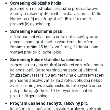
Screening děložního hrdla
je zaměřen na odhalení případné přednádorové
změny a rakoviny děložního hrdla v raném stádiu.
Nárok na něj mají ženy starší 15 let 1x ročně,
provádí jej gynekolog;
Screening karcinomu prsu
má napomoci včasnému odhalení rakoviny prsu
pomocí mamografického vyšetření. Je určen
ženám starším 45 let 1x za 2 roky, žádanku vám
vystaví praktik či gynekolog;
Screening kolorektálního karcinomu
zahrnuje testy na okultní krvácení ve stolici, nebo
kolonoskopii. Do screeningu se zapojují všichni
(muži i ženy) starší 50 let, testy na okultní krvácení
je vhodné absolvovat 1x za 2 roky, pokud si někdo
zvolí screningovou kolonoskopii, toto vyšetření se
pak podstupuje 1x za 10 let, vyšetření nabízí
praktik či gynekolog;
Program časného záchytu rakoviny plic
je určen pro současné i bývalé kuřáky ve věku 55