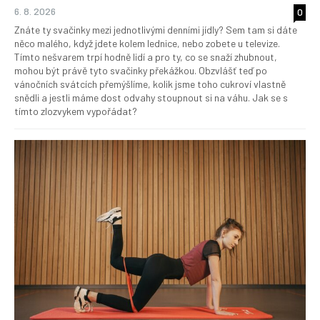
6. 8. 2026
0
Znáte ty svačinky mezi jednotlivými denními jídly? Sem tam si dáte
něco malého, když jdete kolem lednice, nebo zobete u televize.
Tímto nešvarem trpí hodně lidí a pro ty, co se snaží zhubnout,
mohou být právě tyto svačinky překážkou. Obzvlášť teď po
vánočních svátcích přemýšlíme, kolik jsme toho cukroví vlastně
snědli a jestli máme dost odvahy stoupnout si na váhu. Jak se s
tímto zlozvykem vypořádat?