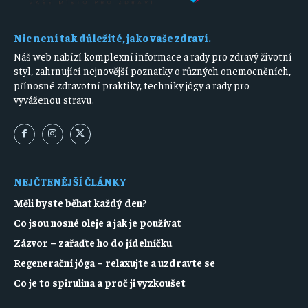
Nic není tak důležité, jako vaše zdraví.
Náš web nabízí komplexní informace a rady pro zdravý životní
styl, zahrnující nejnovější poznatky o různých onemocněních,
přínosné zdravotní praktiky, techniky jógy a rady pro
vyváženou stravu.
NEJČTENĚJŠÍ ČLÁNKY
Měli byste běhat každý den?
Co jsou nosné oleje a jak je používat
Zázvor – zařaďte ho do jídelníčku
Regenerační jóga – relaxujte a uzdravte se
Co je to spirulina a proč ji vyzkoušet