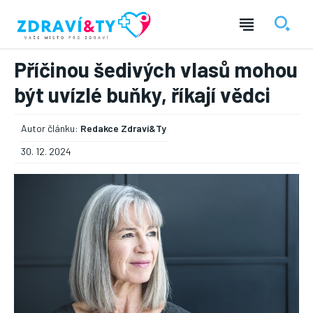
Příčinou šedivých vlasů mohou
být uvízlé buňky, říkají vědci
Autor článku:
Redakce Zdraví&Ty
30. 12. 2024
― REKLAMA ―
Nic není tak důležité, jako vaše zdraví.