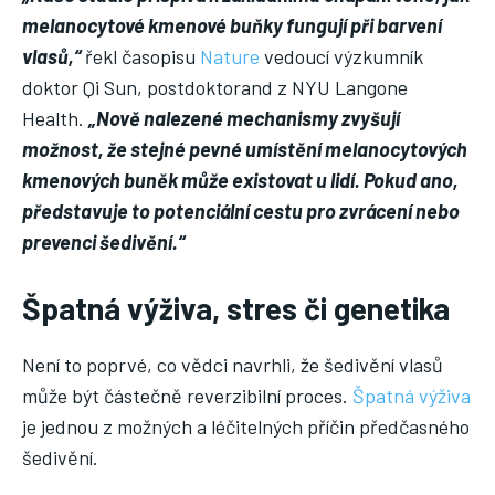
melanocytové kmenové buňky fungují při barvení
vlasů,“
řekl časopisu
Nature
vedoucí výzkumník
doktor Qi Sun, postdoktorand z NYU Langone
Health.
„Nově nalezené mechanismy zvyšují
možnost, že stejné pevné umístění melanocytových
kmenových buněk může existovat u lidí. Pokud ano,
představuje to potenciální cestu pro zvrácení nebo
prevenci šedivění.“
Špatná výživa, stres či genetika
Není to poprvé, co vědci navrhli, že šedivění vlasů
může být částečně reverzibilní proces.
Špatná výživa
je jednou z možných a léčitelných příčin předčasného
šedivění.