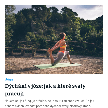
Jóga
Dýchání v józe: jak a které svaly
pracují
Naučte se, jak funguje bránice, co je to „turbulence vzduchu“ a jak
během cvičení ovládat pomocné dýchací svaly. Mozkový kmen...