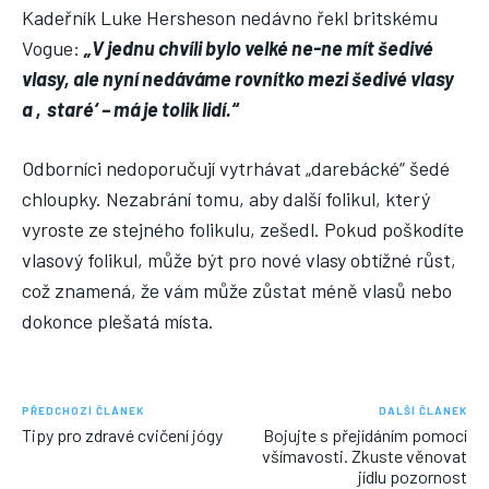
Kadeřník Luke Hersheson nedávno řekl britskému
Vogue:
„V jednu chvíli bylo velké ne-ne mít šedivé
vlasy, ale nyní nedáváme rovnítko mezi šedivé vlasy
a ‚staré‘ – má je tolik lidí.“
Odborníci nedoporučují vytrhávat „darebácké“ šedé
chloupky. Nezabrání tomu, aby další folikul, který
vyroste ze stejného folikulu, zešedl. Pokud poškodíte
vlasový folikul, může být pro nové vlasy obtížné růst,
což znamená, že vám může zůstat méně vlasů nebo
dokonce plešatá místa.
PŘEDCHOZÍ ČLÁNEK
DALŠÍ ČLÁNEK
Tipy pro zdravé cvičení jógy
Bojujte s přejídáním pomocí
všímavosti. Zkuste věnovat
jídlu pozornost