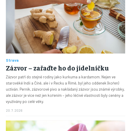
Strava
Zázvor – zařaďte ho do jídelníčku
Zázvor patří do stejné rodiny jako kurkuma a kardamom. Nejen ve
starověké Indii a Číně, ale i v Řecku a Římě, byl jeho oddenek (kořen)
uctíván. Perník, zázvorové pivo a nakládaný zázvor jsou známé výrobky,
ale zázvor je více než jen kořením – jeho léčivé vlastnosti byly ceněny a
využívány po celé věky.
20. 7. 2026