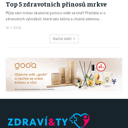
Top 5 zdravotních přínosů mrkve
Může vám mrkev skutečně pomoci vidět ve tmě? Přečtěte si o
zdravotních výhodách, které tato běžná a chutná zelenina...
16. 7. 2026
Načíst další