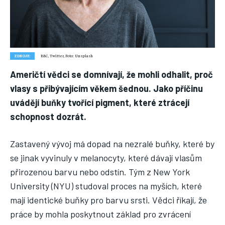
Náš web nabízí komplexní informace a rady pro zdravý životní
styl, zahrnující nejnovější poznatky o různých onemocněních,
přínosné zdravotní praktiky, techniky jógy a rady pro
vyváženou stravu.
ZDROJE:
BBC, Twitter, Foto: Unsplash
Američtí vědci se domnívají, že mohli odhalit, proč
ZDRAVÍ
vlasy s přibývajícím věkem šednou. Jako příčinu
DĚTI
uvádějí buňky tvořící pigment, které ztrácejí
ONEMOCNĚNÍ
schopnost dozrát.
STRAVA
Zastavený vývoj má dopad na nezralé buňky, které by
FITNESS
se jinak vyvinuly v melanocyty, které dávají vlasům
HUBNUTÍ
přirozenou barvu nebo odstín. Tým z New York
University (NYU) studoval proces na myších, které
JÓGA
mají identické buňky pro barvu srsti. Vědci říkají, že
práce by mohla poskytnout základ pro zvrácení