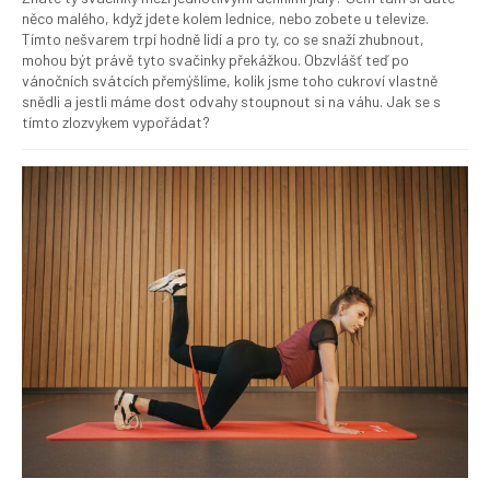
něco malého, když jdete kolem lednice, nebo zobete u televize.
Tímto nešvarem trpí hodně lidí a pro ty, co se snaží zhubnout,
mohou být právě tyto svačinky překážkou. Obzvlášť teď po
vánočních svátcích přemýšlíme, kolik jsme toho cukroví vlastně
snědli a jestli máme dost odvahy stoupnout si na váhu. Jak se s
tímto zlozvykem vypořádat?