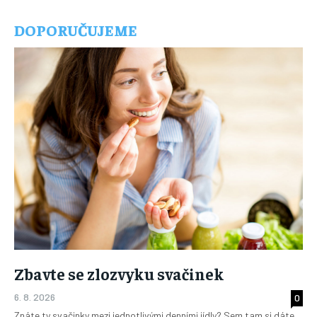
DOPORUČUJEME
Zbavte se zlozvyku svačinek
6. 8. 2026
0
Znáte ty svačinky mezi jednotlivými denními jídly? Sem tam si dáte