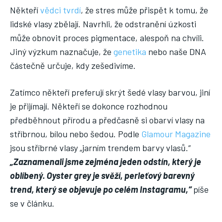
Někteří
vědci tvrdí
, že stres může přispět k tomu, že
lidské vlasy zbělají. Navrhli, že odstranění úzkosti
může obnovit proces pigmentace, alespoň na chvíli.
Jiný výzkum naznačuje, že
genetika
nebo naše DNA
částečně určuje, kdy zešedivíme.
Zatímco někteří preferují skrýt šedé vlasy barvou, jiní
je přijímají. Někteří se dokonce rozhodnou
předběhnout přírodu a předčasně si obarví vlasy na
stříbrnou, bílou nebo šedou. Podle
Glamour Magazine
jsou stříbrné vlasy „jarním trendem barvy vlasů.“
„Zaznamenali jsme zejména jeden odstín, který je
oblíbený. Oyster grey je svěží, perleťový barevný
trend, který se objevuje po celém Instagramu,“
píše
se v článku.