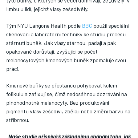
tyto buňky, o kterých se vědci domnívají, že „uvízly“ v
limbu u lidí, jejichž vlasy zešedivěly.
Tým NYU Langone Health podle
BBC
použil speciální
skenování a laboratorní techniky ke studiu procesu
stárnutí buněk. Jak vlasy stárnou, padají a pak
opakovaně dorůstají, zvyšující se počet
melanocytových kmenových buněk zpomaluje svou
práci.
Kmenové buňky se přestanou pohybovat kolem
folikulu a zafixují se, čímž nedosáhnou dozrávání na
plnohodnotné melanocyty. Bez produkování
pigmentu vlasy zešediví, zbělají nebo změní barvu na
stříbrnou.
„Naše studie přispívá k základnímu chápání toho, jak