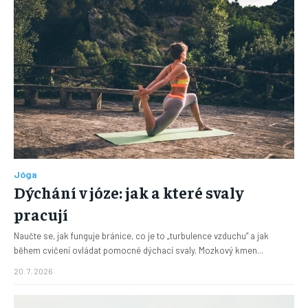
Jóga
Dýchání v józe: jak a které svaly
pracují
Naučte se, jak funguje bránice, co je to „turbulence vzduchu“ a jak
během cvičení ovládat pomocné dýchací svaly. Mozkový kmen...
20. 7. 2026