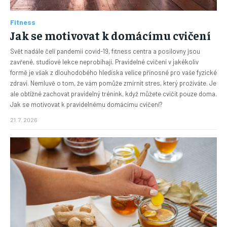
Fitness
Jak se motivovat k domácímu cvičení
Svět nadále čelí pandemii covid-19, fitness centra a posilovny jsou
zavřené, studiové lekce neprobíhají. Pravidelné cvičení v jakékoliv
formě je však z dlouhodobého hlediska velice přínosné pro vaše fyzické
zdraví. Nemluvě o tom, že vám pomůže zmírnit stres, který prožíváte. Je
ale obtížné zachovat pravidelný trénink, když můžete cvičit pouze doma.
Jak se motivovat k pravidelnému domácímu cvičení?
21. 7. 2026