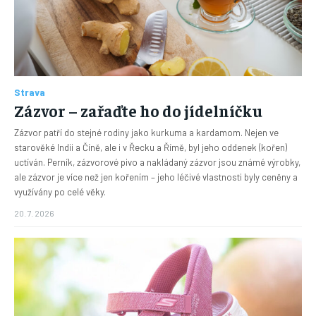
Strava
Zázvor – zařaďte ho do jídelníčku
Zázvor patří do stejné rodiny jako kurkuma a kardamom. Nejen ve
starověké Indii a Číně, ale i v Řecku a Římě, byl jeho oddenek (kořen)
uctíván. Perník, zázvorové pivo a nakládaný zázvor jsou známé výrobky,
ale zázvor je více než jen kořením – jeho léčivé vlastnosti byly ceněny a
využívány po celé věky.
20. 7. 2026