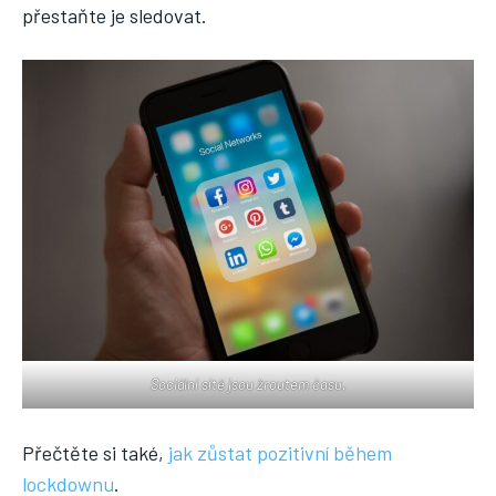
přestaňte je sledovat.
Sociální sítě jsou žroutem času.
Přečtěte si také,
jak zůstat pozitivní během
lockdownu
.