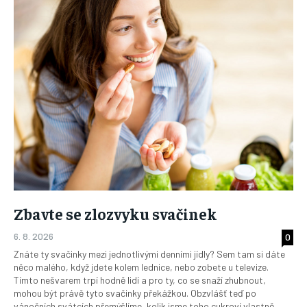
Zbavte se zlozvyku svačinek
6. 8. 2026
0
Znáte ty svačinky mezi jednotlivými denními jídly? Sem tam si dáte
něco malého, když jdete kolem lednice, nebo zobete u televize.
Tímto nešvarem trpí hodně lidí a pro ty, co se snaží zhubnout,
mohou být právě tyto svačinky překážkou. Obzvlášť teď po
vánočních svátcích přemýšlíme, kolik jsme toho cukroví vlastně