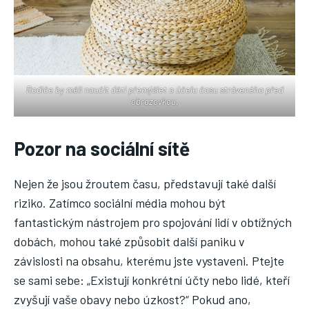
Rodiče by měli naučit děti přemýšlet o účelu času stráveného před
obrazovkou.
Pozor na sociální sítě
Nejen že jsou žroutem času, představují také další
riziko. Zatímco sociální média mohou být
fantastickým nástrojem pro spojování lidí v obtížných
dobách, mohou také způsobit další paniku v
závislosti na obsahu, kterému jste vystaveni. Ptejte
se sami sebe: „Existují konkrétní účty nebo lidé, kteří
zvyšují vaše obavy nebo úzkost?“ Pokud ano,