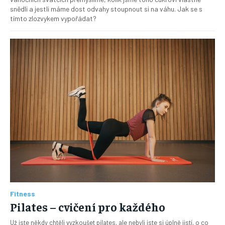
snědli a jestli máme dost odvahy stoupnout si na váhu. Jak se s
tímto zlozvykem vypořádat?
Fitness
Pilates – cvičení pro každého
Už jste někdy chtěli vyzkoušet pilates, ale nebyli jste si úplně jistí, o co