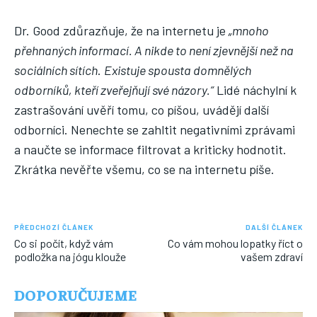
Dr. Good zdůrazňuje, že na internetu je
„mnoho
přehnaných informací. A nikde to není zjevnější než na
sociálních sítích
.
Existuje spousta domnělých
odborníků, kteří zveřejňují své názory.“
Lidé náchylní k
zastrašování uvěří tomu, co píšou, uvádějí další
odborníci. Nenechte se zahltit negativními zprávami
a naučte se informace filtrovat a kriticky hodnotit.
Zkrátka nevěřte všemu, co se na internetu píše.
PŘEDCHOZÍ ČLÁNEK
DALŠÍ ČLÁNEK
Co si počít, když vám
Co vám mohou lopatky říct o
podložka na jógu klouže
vašem zdraví
DOPORUČUJEME