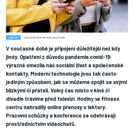
Nic není tak důležité, jako vaše zdraví.
Náš web nabízí komplexní informace a rady pro zdravý životní
styl, zahrnující nejnovější poznatky o různých onemocněních,
přínosné zdravotní praktiky, techniky jógy a rady pro
vyváženou stravu.
ZDROJE:
independent.co.uk, Foto: pexels.com
V současné době je připojení důležitější než kdy
ZDRAVÍ
jindy. Opatření z důvodu pandemie covid-19
výrazně omezila náš sociální život a společenské
DĚTI
kontakty. Moderní technologie jsou tak často
ONEMOCNĚNÍ
jediným způsobem, jak se můžeme spojit se svými
STRAVA
blízkými či přáteli. Volný čas místo v kině či
divadle trávíme před televizí. Hodiny ve fitness
FITNESS
centru nahradily online přenosy s lektory.
HUBNUTÍ
Pracovní schůzky a konference se odehrávají
JÓGA
prostřednictvím videochatů.