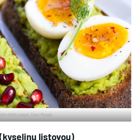
ádo dobře zasytí. Foto: Pexels
(kyselinu listovou)