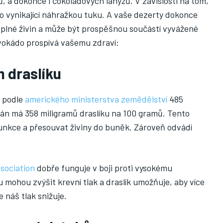
, a dokonce i čokoládových lanýžů. V závislosti na tom,
o vynikající náhražkou tuku. A vaše dezerty dokonce
 plné živin a může být prospěšnou součástí vyvážené
 avokádo prospívá vašemu zdraví:
m draslíku
 podle
amerického ministerstva zemědělství
485
nán má 358 miligramů draslíku na 100 gramů. Tento
nkce a přesouvat živiny do buněk. Zároveň odvádí
sociation
dobře funguje v boji proti vysokému
 mohou zvýšit krevní tlak a draslík umožňuje, aby více
e náš tlak snižuje.