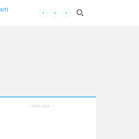
UTÍ
― REKLAMA ―
Nic není tak důležité, jako vaše zdraví.
Náš web nabízí komplexní informace a rady pro
zdravý životní styl, zahrnující nejnovější poznatky o
― REKLAMA ―
různých onemocněních, přínosné zdravotní praktiky,
techniky jógy a rady pro vyváženou stravu.
ZDRAVÍ