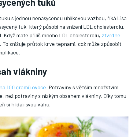
sycených tuků
uku s jednou nenasycenou uhlíkovou vazbou, říká Lisa
sycený tuk, který působí na snížení LDL cholesterolu,
ol. Když máte příliš mnoho LDL cholesterolu,
ztvrdne
. To snižuje průtok krve tepnami, což může způsobit
mplikace.
sah vlákniny
 na 100 gramů ovoce
. Potraviny s větším množstvím
éle, než potraviny s nízkým obsahem vlákniny. Díky tomu
ří si hlídají svou váhu.