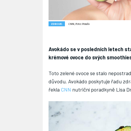
ZDROJE:
CNN, Foto: Pexels
Avokádo se v posledních letech stá
krémové ovoce do svých smoothies n
Toto zelené ovoce se stalo nepostra
důvodu. Avokádo poskytuje řadu zdra
řekla
CNN
nutriční poradkyně Lisa Dr