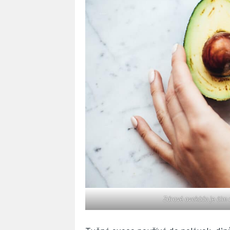
Zdravé avokádo je čím d