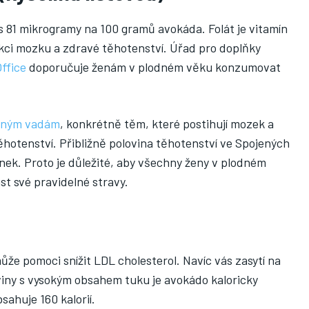
 s 81 mikrogramy na 100 gramů avokáda. Folát je vitamín
nkci mozku a zdravé těhotenství. Úřad pro doplňky
Office
doporučuje ženám v plodném věku konzumovat
eným vadám
, konkrétně těm, které postihují mozek a
hotenství. Přibližně polovina těhotenství ve Spojených
ánek. Proto je důležité, aby všechny ženy v plodném
st své pravidelné stravy.
ůže pomoci snížit LDL cholesterol. Navíc vás zasytí na
aviny s vysokým obsahem tuku je avokádo kaloricky
ahuje 160 kalorií.