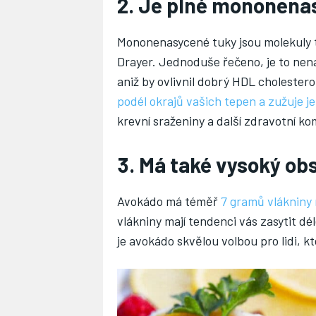
2. Je plné mononena
Mononenasycené tuky jsou molekuly t
Drayer. Jednoduše řečeno, je to nena
aniž by ovlivnil dobrý HDL cholester
podél okrajů vašich tepen a zužuje je
krevní sraženiny a další zdravotní ko
3. Má také vysoký ob
Avokádo má téměř
7 gramů vlákniny
vlákniny mají tendenci vás zasytit d
je avokádo skvělou volbou pro lidi, kte