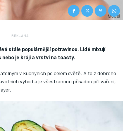
― REKLAMA ―
vá stále populárnější potravinou. Lidé mixují
ebo je krájí a vrství na toasty.
datelným v kuchyních po celém světě. A to z dobrého
votních výhod a je všestrannou přísadou při vaření,
ayer.