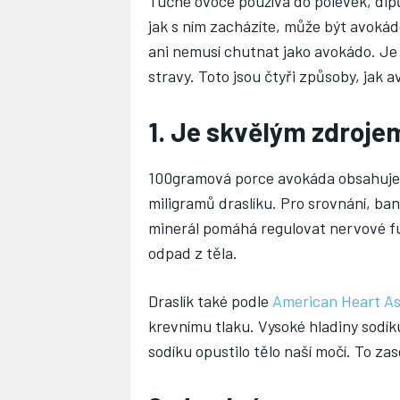
Tučné ovoce používá do polévek, dipů
jak s ním zacházíte, může být avokád
ani nemusí chutnat jako avokádo. Je
stravy. Toto jsou čtyři způsoby, jak
1. Je skvělým zdroje
100gramová porce avokáda obsahuje
miligramů draslíku. Pro srovnání, ba
minerál pomáhá regulovat nervové fu
odpad z těla.
Draslík také podle
American Heart As
krevnímu tlaku. Vysoké hladiny sodíku
sodíku opustilo tělo naší močí. To zas