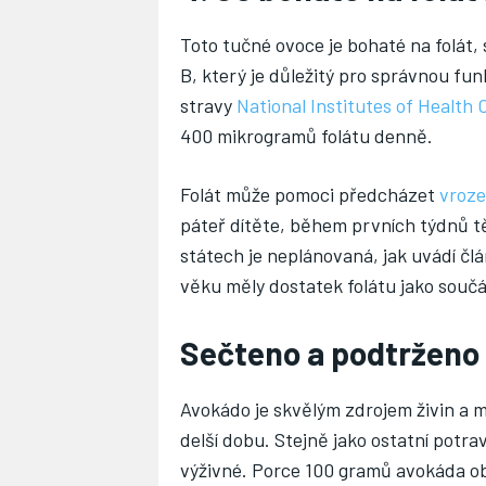
Toto tučné ovoce je bohaté na folát,
B, který je důležitý pro správnou fu
stravy
National Institutes of Health 
400 mikrogramů folátu denně.
Folát může pomoci předcházet
vroz
páteř dítěte, během prvních týdnů tě
státech je neplánovaná, jak uvádí čl
věku měly dostatek folátu jako součá
Sečteno a podtrženo
Avokádo je skvělým zdrojem živin a m
delší dobu. Stejně jako ostatní potr
výživné. Porce 100 gramů avokáda obs