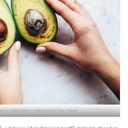
ál tím oblíbenější i v české kuchyni. Foto: Pexels