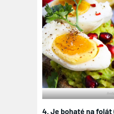
Avok
4. Je bohaté na folát 