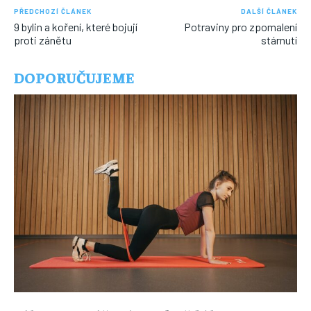
PŘEDCHOZÍ ČLÁNEK
DALŠÍ ČLÁNEK
9 bylin a koření, které bojují
Potraviny pro zpomalení
proti zánětu
stárnutí
DOPORUČUJEME