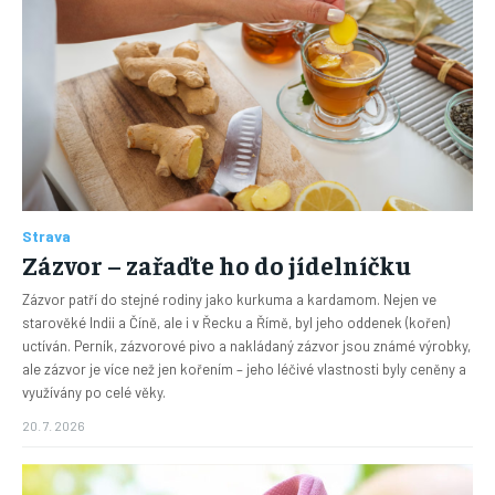
Strava
Zázvor – zařaďte ho do jídelníčku
Zázvor patří do stejné rodiny jako kurkuma a kardamom. Nejen ve
starověké Indii a Číně, ale i v Řecku a Římě, byl jeho oddenek (kořen)
uctíván. Perník, zázvorové pivo a nakládaný zázvor jsou známé výrobky,
ale zázvor je více než jen kořením – jeho léčivé vlastnosti byly ceněny a
využívány po celé věky.
20. 7. 2026