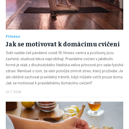
Fitness
Jak se motivovat k domácímu cvičení
Svět nadále čelí pandemii covid-19, fitness centra a posilovny jsou
zavřené, studiové lekce neprobíhají. Pravidelné cvičení v jakékoliv
formě je však z dlouhodobého hlediska velice přínosné pro vaše fyzické
zdraví. Nemluvě o tom, že vám pomůže zmírnit stres, který prožíváte. Je
ale obtížné zachovat pravidelný trénink, když můžete cvičit pouze doma.
Jak se motivovat k pravidelnému domácímu cvičení?
21. 7. 2026