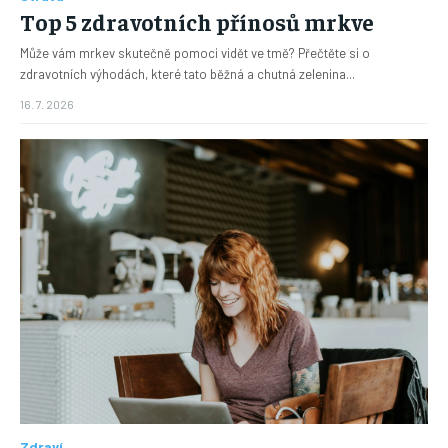
Top 5 zdravotních přínosů mrkve
Může vám mrkev skutečně pomoci vidět ve tmě? Přečtěte si o
zdravotních výhodách, které tato běžná a chutná zelenina...
16. 7. 2026
Zdraví