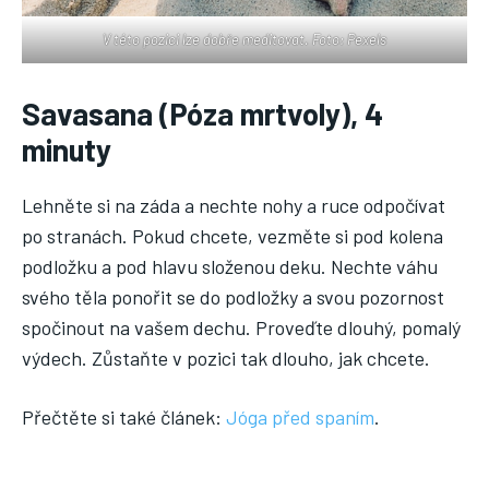
V této pozici lze dobře meditovat. Foto: Pexels
Savasana (Póza mrtvoly), 4
minuty
Lehněte si na záda a nechte nohy a ruce odpočívat
po stranách. Pokud chcete, vezměte si pod kolena
podložku a pod hlavu složenou deku. Nechte váhu
svého těla ponořit se do podložky a svou pozornost
spočinout na vašem dechu. Proveďte dlouhý, pomalý
výdech. Zůstaňte v pozici tak dlouho, jak chcete.
Přečtěte si také článek:
Jóga před spaním
.