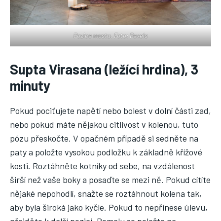
Pozice mostu. Foto: Pexels
Supta Virasana (ležící hrdina), 3
minuty
Pokud pociťujete napětí nebo bolest v dolní části zad,
nebo pokud máte nějakou citlivost v kolenou, tuto
pózu přeskočte. V opačném případě si sedněte na
paty a položte vysokou podložku k základně křížové
kosti. Roztáhněte kotníky od sebe, na vzdálenost
širší než vaše boky a posaďte se mezi ně. Pokud cítíte
nějaké nepohodlí, snažte se roztáhnout kolena tak,
aby byla široká jako kyčle. Pokud to nepřinese úlevu,
přejděte k další pozici. Pomalu se položte na