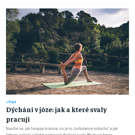
Jóga
Dýchání v józe: jak a které svaly
pracují
Naučte se, jak funguje bránice, co je to „turbulence vzduchu“ a jak
během cvičení ovládat pomocné dýchací svaly. Mozkový kmen...