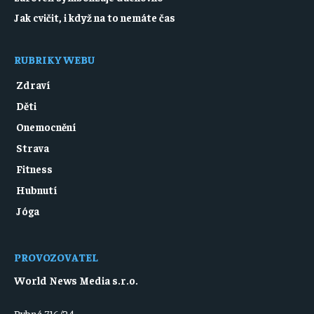
Jak cvičit, i když na to nemáte čas
RUBRIKY WEBU
Zdraví
Děti
Onemocnění
Strava
Fitness
Hubnutí
Jóga
PROVOZOVATEL
World News Media s.r.o.
Rybná 716/24