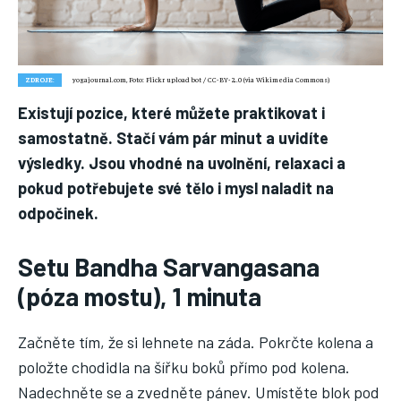
Nic není tak důležité, jako vaše zdraví.
Náš web nabízí komplexní informace a rady pro zdravý životní
styl, zahrnující nejnovější poznatky o různých onemocněních,
přínosné zdravotní praktiky, techniky jógy a rady pro
vyváženou stravu.
ZDROJE:
yogajournal.com, Foto: Flickr upload bot / CC-BY-2.0 (via Wikimedia Commons)
Existují pozice, které můžete praktikovat i
samostatně. Stačí vám pár minut a uvidíte
ZDRAVÍ
výsledky. Jsou vhodné na uvolnění, relaxaci a
DĚTI
pokud potřebujete své tělo i mysl naladit na
ONEMOCNĚNÍ
odpočinek.
STRAVA
Setu Bandha Sarvangasana
FITNESS
(póza mostu), 1 minuta
HUBNUTÍ
Začněte tím, že si lehnete na záda. Pokrčte kolena a
JÓGA
položte chodidla na šířku boků přímo pod kolena.
Nadechněte se a zvedněte pánev. Umístěte blok pod