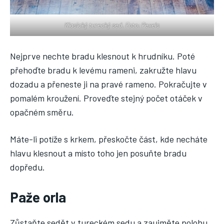
Klasický turecký sed. Foto: Pexels
Nejprve nechte bradu klesnout k hrudníku. Poté
přehoďte bradu k levému rameni, zakružte hlavu
dozadu a přeneste ji na pravé rameno. Pokračujte v
pomalém kroužení. Proveďte stejný počet otáček v
opačném směru.
Máte-li potíže s krkem, přeskočte část, kde necháte
hlavu klesnout a místo toho jen posuňte bradu
dopředu.
Paže orla
Zůstaňte sedět v tureckém sedu a zaujměte polohu