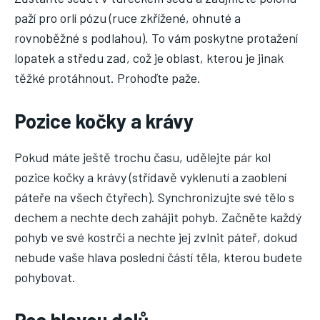
paží pro orlí pózu (ruce zkřížené, ohnuté a
rovnoběžné s podlahou). To vám poskytne protažení
lopatek a středu zad, což je oblast, kterou je jinak
těžké protáhnout. Prohoďte paže.
Pozice kočky a krávy
Pokud máte ještě trochu času, udělejte pár kol
pozice kočky a krávy (střídavě vyklenutí a zaoblení
páteře na všech čtyřech). Synchronizujte své tělo s
dechem a nechte dech zahájit pohyb. Začněte každý
pohyb ve své kostrči a nechte jej zvlnit páteř, dokud
nebude vaše hlava poslední částí těla, kterou budete
pohybovat.
Pes hlavou dolů