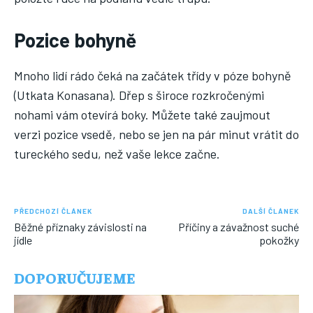
Pozice bohyně
Mnoho lidí rádo čeká na začátek třídy v póze bohyně
(Utkata Konasana). Dřep s široce rozkročenými
nohami vám otevírá boky. Můžete také zaujmout
verzi pozice vsedě, nebo se jen na pár minut vrátit do
tureckého sedu, než vaše lekce začne.
PŘEDCHOZÍ ČLÁNEK
DALŠÍ ČLÁNEK
Běžné příznaky závislosti na
Příčiny a závažnost suché
jídle
pokožky
DOPORUČUJEME