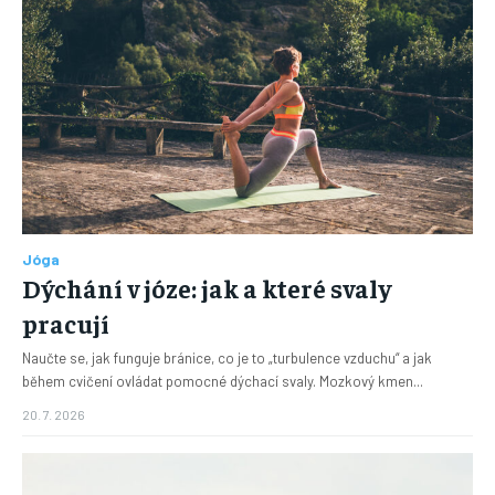
Jóga
Dýchání v józe: jak a které svaly
pracují
Naučte se, jak funguje bránice, co je to „turbulence vzduchu“ a jak
během cvičení ovládat pomocné dýchací svaly. Mozkový kmen...
20. 7. 2026