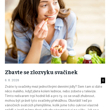
Zbavte se zlozvyku svačinek
6. 8. 2026
0
Znáte ty svačinky mezi jednotlivými denními jídly? Sem tam si dáte
něco malého, když jdete kolem lednice, nebo zobete u televize.
Tímto nešvarem trpí hodně lidí a pro ty, co se snaží zhubnout,
mohou být právě tyto svačinky překážkou. Obzvlášť teď po
vánočních svátcích přemýšlíme, kolik jsme toho cukroví vlastně
snědli a jestli máme dost odvahy stoupnout si na váhu. Jak se s