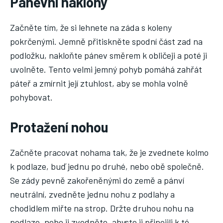
Pánevní náklony
Začněte tím, že si lehnete na záda s koleny
pokrčenými. Jemně přitiskněte spodní část zad na
podložku, nakloňte pánev směrem k obličeji a poté ji
uvolněte. Tento velmi jemný pohyb pomáhá zahřát
páteř a zmírnit její ztuhlost, aby se mohla volně
pohybovat.
Protažení nohou
Začněte pracovat nohama tak, že je zvednete kolmo
k podlaze, buď jednu po druhé, nebo obě společně.
Se zády pevně zakořeněnými do země a pánví
neutrální, zvedněte jednu nohu z podlahy a
chodidlem miřte na strop. Držte druhou nohu na
podlaze, nebo ji zvedněte, abyste ji připojili k té