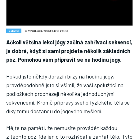
Nic není tak důležité, jako vaše zdraví.
Náš web nabízí komplexní informace a rady pro zdravý životní
styl, zahrnující nejnovější poznatky o různých onemocněních,
ZDROJE:
verywellfit.com, Youtube, Foto: Pexels
přínosné zdravotní praktiky, techniky jógy a rady pro
Ačkoli většina lekcí jógy začíná zahřívací sekvencí,
vyváženou stravu.
je dobré, když si sami projdete několik základních
póz. Pomohou vám připravit se na hodinu jógy.
ZDRAVÍ
DĚTI
Pokud jste někdy dorazili brzy na hodinu jógy,
pravděpodobně jste si všimli, že vaši spolužáci na
ONEMOCNĚNÍ
podložkách procházejí několika jednoduchými
STRAVA
sekvencemi. Kromě přípravy svého fyzického těla se
FITNESS
díky tomu dostanou do jógového myšlení.
HUBNUTÍ
Mějte na paměti, že nemusíte provádět každou
JÓGA
z těchto póz, jde jen o to rozhýbat a zahřát tělo. Tyto