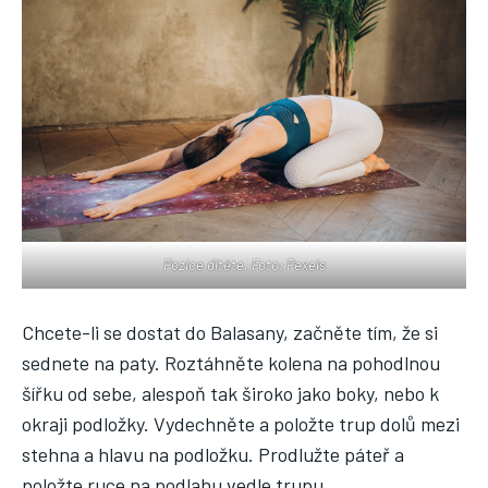
Pozice dítěte. Foto: Pexels
Chcete-li se dostat do Balasany, začněte tím, že si
sednete na paty. Roztáhněte kolena na pohodlnou
šířku od sebe, alespoň tak široko jako boky, nebo k
okraji podložky. Vydechněte a položte trup dolů mezi
stehna a hlavu na podložku. Prodlužte páteř a
položte ruce na podlahu vedle trupu.