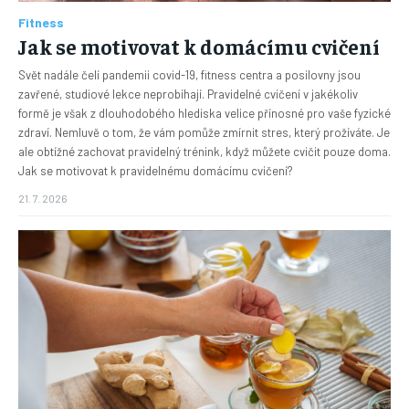
Fitness
Jak se motivovat k domácímu cvičení
Svět nadále čelí pandemii covid-19, fitness centra a posilovny jsou
zavřené, studiové lekce neprobíhají. Pravidelné cvičení v jakékoliv
formě je však z dlouhodobého hlediska velice přínosné pro vaše fyzické
zdraví. Nemluvě o tom, že vám pomůže zmírnit stres, který prožíváte. Je
ale obtížné zachovat pravidelný trénink, když můžete cvičit pouze doma.
Jak se motivovat k pravidelnému domácímu cvičení?
21. 7. 2026