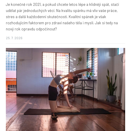
Je konečně rok 2021, a pokud chcete letos lépe a klidněji spát, stačí
udělat pár jednoduchých věcí. Na kvalitu spánku má vliv vaše práce,
stres a další každodenní skutečnosti. Kvalitní spánek je však
rozhodujícím faktorem pro zdraví našeho těla i mysli. Jak si tedy na
nový rok opravdu odpočinout?
25. 7. 2026