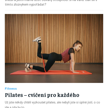
tímto zlozvykem vypořádat?
Fitness
Pilates – cvičení pro každého
Už jste někdy chtěli vyzkoušet pilates, ale nebyli jste si úplně jistí, o co
jde a zda by to...