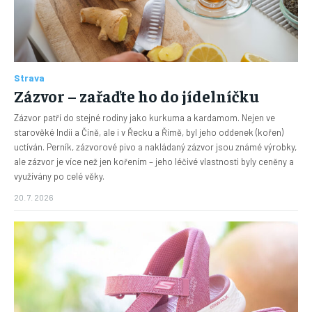
Strava
Zázvor – zařaďte ho do jídelníčku
Zázvor patří do stejné rodiny jako kurkuma a kardamom. Nejen ve
starověké Indii a Číně, ale i v Řecku a Římě, byl jeho oddenek (kořen)
uctíván. Perník, zázvorové pivo a nakládaný zázvor jsou známé výrobky,
ale zázvor je více než jen kořením – jeho léčivé vlastnosti byly ceněny a
využívány po celé věky.
20. 7. 2026