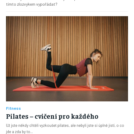
tímto zlozvykem vypořádat?
Fitness
Pilates – cvičení pro každého
Už jste někdy chtěli vyzkoušet pilates, ale nebyli jste si úplně jistí, o co
jde a zda by to...