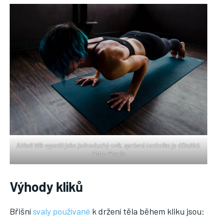
Ačkoli klik vypadá jako jednoduchý cvik, správná technika je důležitá.
Foto: Pexels
Výhody kliků
Břišní
svaly používané
k držení těla během kliku jsou: