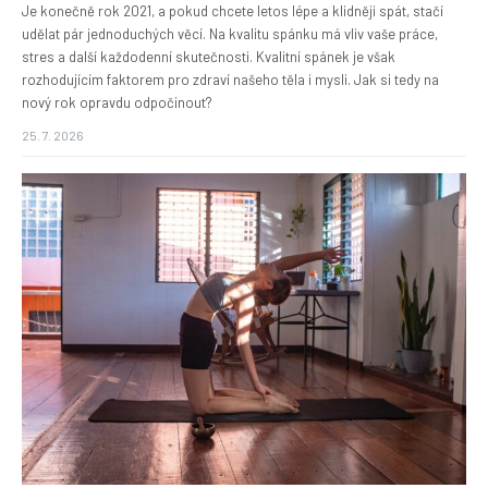
Je konečně rok 2021, a pokud chcete letos lépe a klidněji spát, stačí
udělat pár jednoduchých věcí. Na kvalitu spánku má vliv vaše práce,
stres a další každodenní skutečnosti. Kvalitní spánek je však
rozhodujícím faktorem pro zdraví našeho těla i mysli. Jak si tedy na
nový rok opravdu odpočinout?
25. 7. 2026