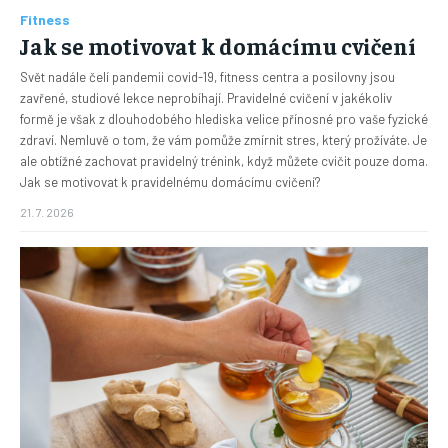
Fitness
Jak se motivovat k domácímu cvičení
Svět nadále čelí pandemii covid-19, fitness centra a posilovny jsou
zavřené, studiové lekce neprobíhají. Pravidelné cvičení v jakékoliv
formě je však z dlouhodobého hlediska velice přínosné pro vaše fyzické
zdraví. Nemluvě o tom, že vám pomůže zmírnit stres, který prožíváte. Je
ale obtížné zachovat pravidelný trénink, když můžete cvičit pouze doma.
Jak se motivovat k pravidelnému domácímu cvičení?
21. 7. 2026