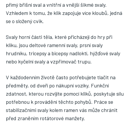
přímý břišní sval a vnitřní a vnější šikmé svaly.
Vzhledem k tomu, že klik zapojuje více kloubů, jedná
se o složený cvik.
Svaly horní části těla, které přicházejí do hry při
kliku, jsou deltové ramenní svaly, prsní svaly
hrudníku, tricepsy a bicepsy nadloktí, hýžďové svaly
nebo kyčelní svaly a vzpřimovač trupu.
V každodenním životě často potřebujete tlačit na
předměty, od dveří po nákupní vozíky. Funkční
zdatnost, kterou rozvíjíte pomocí kliků, poskytuje sílu
potřebnou k provádění těchto pohybů. Práce se
stabilizačními svaly kolem ramen vás může chránit
před zraněním rotátorové manžety.