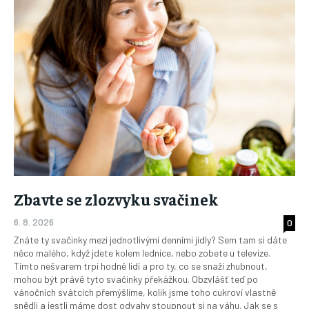
Zbavte se zlozvyku svačinek
6. 8. 2026
0
Znáte ty svačinky mezi jednotlivými denními jídly? Sem tam si dáte
něco malého, když jdete kolem lednice, nebo zobete u televize.
Tímto nešvarem trpí hodně lidí a pro ty, co se snaží zhubnout,
mohou být právě tyto svačinky překážkou. Obzvlášť teď po
vánočních svátcích přemýšlíme, kolik jsme toho cukroví vlastně
snědli a jestli máme dost odvahy stoupnout si na váhu. Jak se s