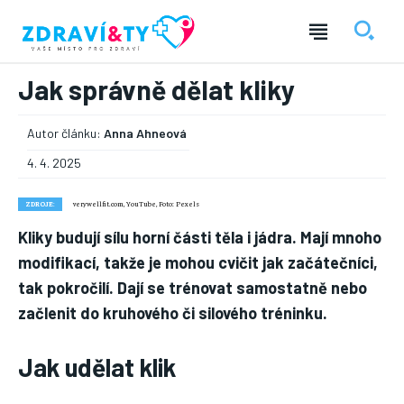
Jak správně dělat kliky
Autor článku:
Anna Ahneová
4. 4. 2025
ZDROJE:
verywellfit.com, YouTube, Foto: Pexels
Kliky budují sílu horní části těla i jádra. Mají mnoho
― REKLAMA ―
modifikací, takže je mohou cvičit jak začátečníci,
tak pokročilí. Dají se trénovat samostatně nebo
začlenit do kruhového či silového tréninku.
Jak udělat klik
Nic není tak důležité, jako vaše zdraví.