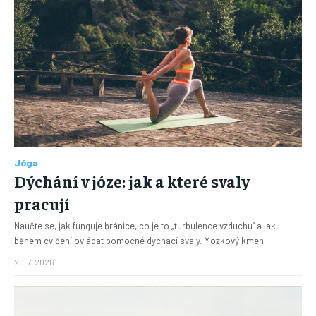
Jóga
Dýchání v józe: jak a které svaly
pracují
Naučte se, jak funguje bránice, co je to „turbulence vzduchu“ a jak
během cvičení ovládat pomocné dýchací svaly. Mozkový kmen...
20. 7. 2026