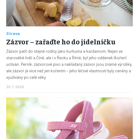
Strava
Zázvor – zařaďte ho do jídelníčku
Zázvor patří do stejné rodiny jako kurkuma a kardamom. Nejen ve
starověké Indii a Číně, ale i v Řecku a Římě, byl jeho oddenek (kořen)
uctíván. Perník, zázvorové pivo a nakládaný zázvor jsou známé výrobky,
ale zázvor je více než jen kořením – jeho léčivé vlastnosti byly ceněny a
využívány po celé věky.
20. 7. 2026