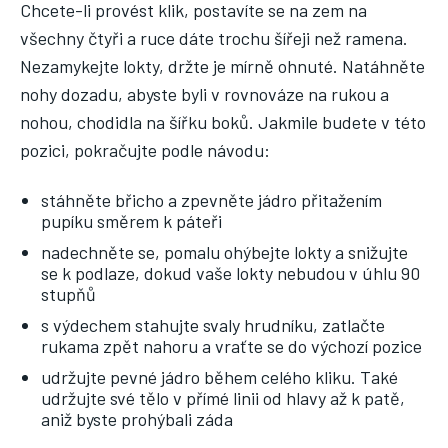
Náš web nabízí komplexní informace a rady pro zdravý životní
Chcete-li provést klik, postavíte se na zem na
styl, zahrnující nejnovější poznatky o různých onemocněních,
všechny čtyři a ruce dáte trochu šířeji než ramena.
přínosné zdravotní praktiky, techniky jógy a rady pro
Nezamykejte lokty, držte je mírně ohnuté. Natáhněte
vyváženou stravu.
nohy dozadu, abyste byli v rovnováze na rukou a
nohou, chodidla na šířku boků. Jakmile budete v této
ZDRAVÍ
pozici, pokračujte podle návodu:
DĚTI
stáhněte břicho a zpevněte jádro přitažením
ONEMOCNĚNÍ
pupíku směrem k páteři
STRAVA
nadechněte se, pomalu ohýbejte lokty a snižujte
se k podlaze, dokud vaše lokty nebudou v úhlu 90
FITNESS
stupňů
s výdechem stahujte svaly hrudníku, zatlačte
HUBNUTÍ
rukama zpět nahoru a vraťte se do výchozí pozice
JÓGA
udržujte pevné jádro během celého kliku. Také
udržujte své tělo v přímé linii od hlavy až k patě,
aniž byste prohýbali záda