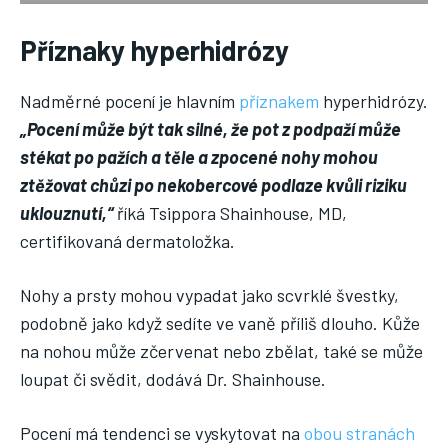
Příznaky hyperhidrózy
Nadměrné pocení je hlavním
příznakem
hyperhidrózy.
„Pocení může být tak silné, že pot z podpaží může
stékat po pažích a těle a zpocené nohy mohou
ztěžovat chůzi po nekobercové podlaze kvůli riziku
uklouznutí,“
říká Tsippora Shainhouse, MD,
certifikovaná dermatoložka.
Nohy a prsty mohou vypadat jako scvrklé švestky,
podobně jako když sedíte ve vaně příliš dlouho. Kůže
na nohou může zčervenat nebo zbělat, také se může
loupat či svědit, dodává Dr. Shainhouse.
Pocení má tendenci se vyskytovat na
obou stranách