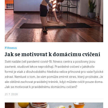
Fitness
Jak se motivovat k domácímu cvičení
Svět nadále čelí pandemii covid-19, fitness centra a posilovny jsou
zavřené, studiové lekce neprobíhají. Pravidelné cvičení v jakékoliv
formě je však z dlouhodobého hlediska velice přínosné pro vaše fyzické
zdraví. Nemluvě o tom, že vám pomůže zmírnit stres, který prožíváte. Je
ale obtížné zachovat pravidelný trénink, když můžete cvičit pouze doma.
Jak se motivovat k pravidelnému domácímu cvičení?
21. 7. 2026