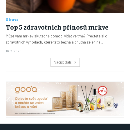
Strava
Top 5 zdravotních přínosů mrkve
Může vám mrkev skutečně pomoci vidět ve tmě? Přečtěte si o
zdravotních výhodách, které tato běžná a chutná zelenina...
16. 7. 2026
Načíst další