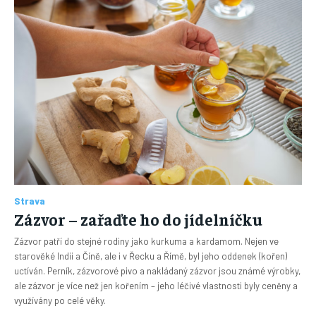
Strava
Zázvor – zařaďte ho do jídelníčku
Zázvor patří do stejné rodiny jako kurkuma a kardamom. Nejen ve
starověké Indii a Číně, ale i v Řecku a Římě, byl jeho oddenek (kořen)
uctíván. Perník, zázvorové pivo a nakládaný zázvor jsou známé výrobky,
ale zázvor je více než jen kořením – jeho léčivé vlastnosti byly ceněny a
využívány po celé věky.