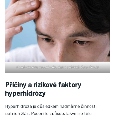
K nadměrnému pocení může dojít i v obličeji. Foto: Pexels
Příčiny a rizikové faktory
hyperhidrózy
Hyperhidróza je důsledkem nadměrné činnosti
potních žláz. Pocení je způsob, jakým se tělo