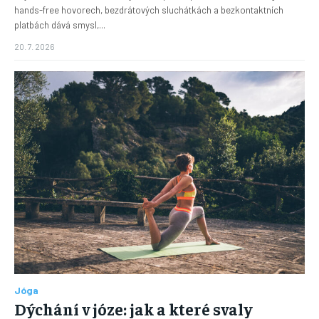
hands-free hovorech, bezdrátových sluchátkách a bezkontaktních
platbách dává smysl,...
20. 7. 2026
Jóga
Dýchání v józe: jak a které svaly