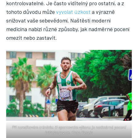
kontrolovatelné. Je často viditelný pro ostatní, a z
tohoto důvodu může
vyvolat úzkost
a výrazně
snižovat vaše sebevědomí. Naštěstí moderní
medicína nabízí různé způsoby, jak nadměrné pocení
omezit nebo zastavit.
Při namáhavém tréninku či sportovním výkonu je nadměrné pocení
běžným jevem. Foto: Pexels