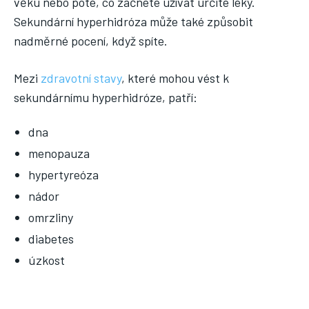
věku nebo poté, co začnete užívat určité léky.
Sekundární hyperhidróza může také způsobit
nadměrné pocení, když spíte.
Mezi
zdravotní stavy
, které mohou vést k
sekundárnímu hyperhidróze, patří:
dna
menopauza
hypertyreóza
nádor
omrzliny
diabetes
úzkost