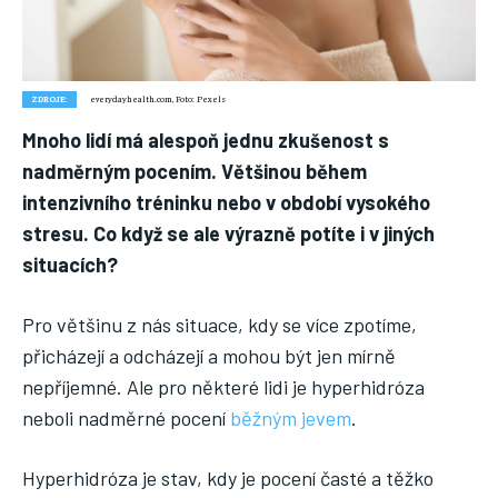
Nic není tak důležité, jako vaše zdraví.
Náš web nabízí komplexní informace a rady pro zdravý životní
styl, zahrnující nejnovější poznatky o různých onemocněních,
přínosné zdravotní praktiky, techniky jógy a rady pro
ZDROJE:
everydayhealth.com, Foto: Pexels
vyváženou stravu.
Mnoho lidí má alespoň jednu zkušenost s
nadměrným pocením. Většinou během
ZDRAVÍ
intenzivního tréninku nebo v období vysokého
stresu. Co když se ale výrazně potíte i v jiných
DĚTI
situacích?
ONEMOCNĚNÍ
STRAVA
Pro většinu z nás situace, kdy se více zpotíme,
přicházejí a odcházejí a mohou být jen mírně
FITNESS
nepříjemné. Ale pro některé lidi je hyperhidróza
HUBNUTÍ
neboli nadměrné pocení
běžným jevem
.
JÓGA
Hyperhidróza je stav, kdy je pocení časté a těžko