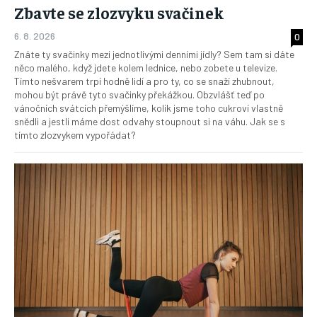
Zbavte se zlozvyku svačinek
6. 8. 2026
0
Znáte ty svačinky mezi jednotlivými denními jídly? Sem tam si dáte
něco malého, když jdete kolem lednice, nebo zobete u televize.
Tímto nešvarem trpí hodně lidí a pro ty, co se snaží zhubnout,
mohou být právě tyto svačinky překážkou. Obzvlášť teď po
vánočních svátcích přemýšlíme, kolik jsme toho cukroví vlastně
snědli a jestli máme dost odvahy stoupnout si na váhu. Jak se s
tímto zlozvykem vypořádat?