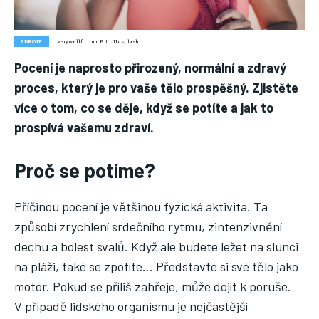
Nic není tak důležité, jako vaše zdraví.
ZDROJE:
verywellfit.com, Foto: Unsplash
Náš web nabízí komplexní informace a rady pro zdravý životní
styl, zahrnující nejnovější poznatky o různých onemocněních,
Pocení je naprosto přirozený, normální a zdravý
přínosné zdravotní praktiky, techniky jógy a rady pro
proces, který je pro vaše tělo prospěšný. Zjistěte
vyváženou stravu.
více o tom, co se děje, když se potíte a jak to
prospívá vašemu zdraví.
ZDRAVÍ
Proč se potíme?
DĚTI
ONEMOCNĚNÍ
Příčinou pocení je většinou fyzická aktivita. Ta
STRAVA
způsobí zrychlení srdečního rytmu, zintenzivnění
dechu a bolest svalů. Když ale budete ležet na slunci
FITNESS
na pláži, také se zpotíte… Představte si své tělo jako
HUBNUTÍ
motor. Pokud se příliš zahřeje, může dojít k poruše.
JÓGA
V případě lidského organismu je nejčastější