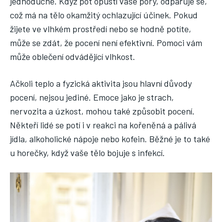
jednoduché. Když pot opustí vaše póry, odpařuje se,
což má na tělo okamžitý ochlazující účinek. Pokud
žijete ve vlhkém prostředí nebo se hodně potíte,
může se zdát, že pocení není efektivní. Pomoci vám
může oblečení odvádějící vlhkost.
Ačkoli teplo a fyzická aktivita jsou hlavní důvody
pocení, nejsou jediné. Emoce jako je strach,
nervozita a úzkost, mohou také způsobit pocení.
Někteří lidé se potí i v reakci na kořeněná a pálivá
jídla, alkoholické nápoje nebo kofein. Běžné je to také
u horečky, když vaše tělo bojuje s infekcí.