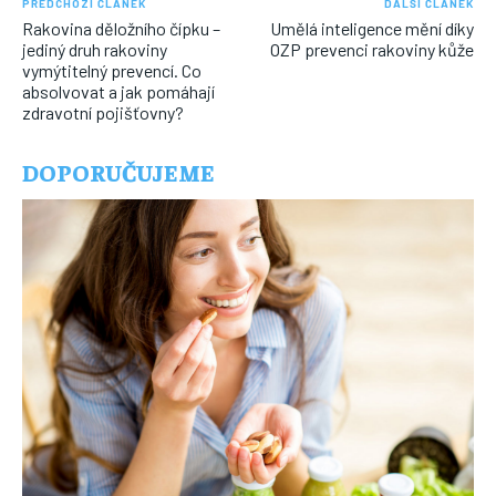
PŘEDCHOZÍ ČLÁNEK
DALŠÍ ČLÁNEK
Rakovina děložního čípku –
Umělá inteligence mění díky
jediný druh rakoviny
OZP prevenci rakoviny kůže
vymýtitelný prevencí. Co
absolvovat a jak pomáhají
zdravotní pojišťovny?
DOPORUČUJEME