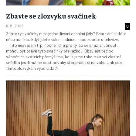
Zbavte se zlozvyku svačinek
6. 8. 2026
0
Znáte ty svačinky mezi jednotlivými denními jídly? Sem tam si dáte
něco malého, když jdete kolem lednice, nebo zobete u televize.
Tímto nešvarem trpí hodně lidí a pro ty, co se snaží zhubnout,
mohou být právě tyto svačinky překážkou. Obzvlášť teď po
vánočních svátcích přemýšlíme, kolik jsme toho cukroví vlastně
snědli a jestli máme dost odvahy stoupnout si na váhu. Jak se s
tímto zlozvykem vypořádat?