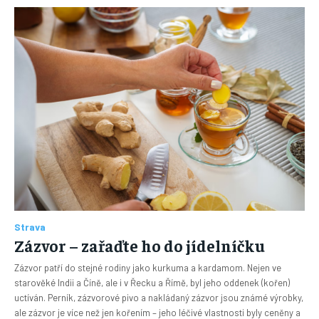
Strava
Zázvor – zařaďte ho do jídelníčku
Zázvor patří do stejné rodiny jako kurkuma a kardamom. Nejen ve
starověké Indii a Číně, ale i v Řecku a Římě, byl jeho oddenek (kořen)
uctíván. Perník, zázvorové pivo a nakládaný zázvor jsou známé výrobky,
ale zázvor je více než jen kořením – jeho léčivé vlastnosti byly ceněny a