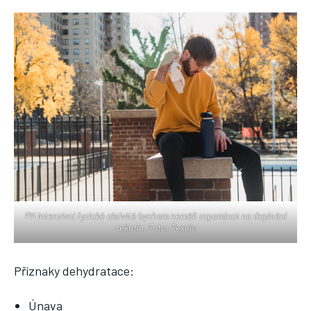
Při intenzivní fyzické aktivitě bychom neměli zapomínat na doplnění
tekutin. Foto: Pexels
Příznaky dehydratace:
Únava