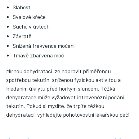
Slabost
Svalové křeče
Sucho v ústech
Závratě
Snížená frekvence močení
Tmavě zbarvená moč
Mírnou dehydrataci lze napravit přiměřenou
spotřebou tekutin, sníženou fyzickou aktivitou a
hledáním úkrytu před horkým sluncem. Těžká
dehydratace může vyžadovat intravenózní podání
tekutin. Pokud si myslíte, že trpíte těžkou
dehydratací, vyhledejte pohotovostní lékařskou péči.