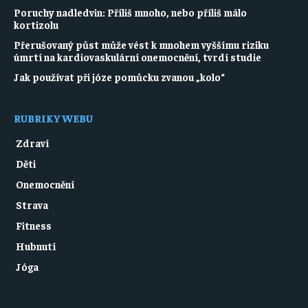
Poruchy nadledvin: Příliš mnoho, nebo příliš málo
kortizolu
Přerušovaný půst může vést k mnohem vyššímu riziku
úmrtí na kardiovaskulární onemocnění, tvrdí studie
Jak používat při józe pomůcku zvanou „kolo“
RUBRIKY WEBU
Zdraví
Děti
Onemocnění
Strava
Fitness
Hubnutí
Jóga