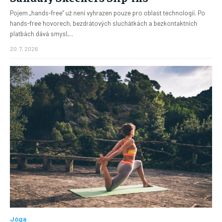
Pojem „hands-free“ už není vyhrazen pouze pro oblast technologií. Po
hands-free hovorech, bezdrátových sluchátkách a bezkontaktních
platbách dává smysl,...
20. 7. 2026
Jóga