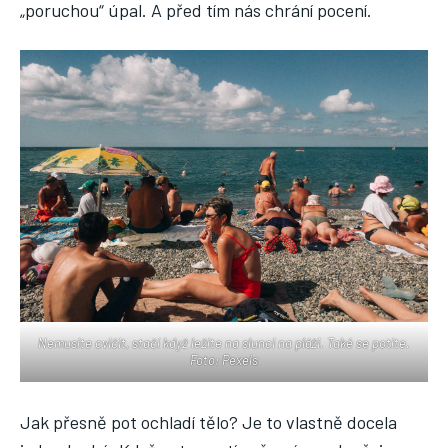
„poruchou“ úpal. A před tím nás chrání pocení.
Nemusíte cvičit, stačí když ležíte na slunci na pláži. Také se potíte.
Foto: Pexels
Jak přesně pot ochladí tělo? Je to vlastně docela