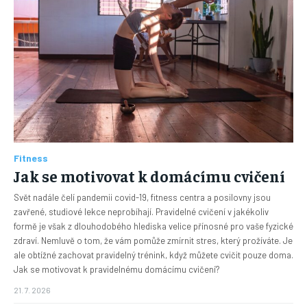
Fitness
Jak se motivovat k domácímu cvičení
Svět nadále čelí pandemii covid-19, fitness centra a posilovny jsou
zavřené, studiové lekce neprobíhají. Pravidelné cvičení v jakékoliv
formě je však z dlouhodobého hlediska velice přínosné pro vaše fyzické
zdraví. Nemluvě o tom, že vám pomůže zmírnit stres, který prožíváte. Je
ale obtížné zachovat pravidelný trénink, když můžete cvičit pouze doma.
Jak se motivovat k pravidelnému domácímu cvičení?
21. 7. 2026