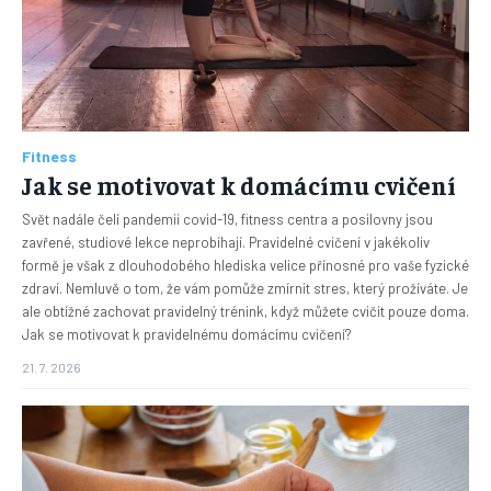
Fitness
Jak se motivovat k domácímu cvičení
Svět nadále čelí pandemii covid-19, fitness centra a posilovny jsou
zavřené, studiové lekce neprobíhají. Pravidelné cvičení v jakékoliv
formě je však z dlouhodobého hlediska velice přínosné pro vaše fyzické
zdraví. Nemluvě o tom, že vám pomůže zmírnit stres, který prožíváte. Je
ale obtížné zachovat pravidelný trénink, když můžete cvičit pouze doma.
Jak se motivovat k pravidelnému domácímu cvičení?
21. 7. 2026