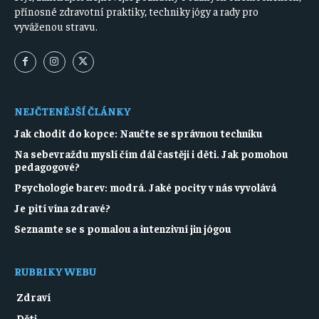
přínosné zdravotní praktiky, techniky jógy a rady pro
vyváženou stravu.
NEJČTENĚJŠÍ ČLÁNKY
Jak chodit do kopce: Naučte se správnou techniku
Na sebevraždu myslí čím dál častěji i děti. Jak pomohou
pedagogové?
Psychologie barev: modrá. Jaké pocity v nás vyvolává
Je pití vína zdravé?
Seznamte se s pomalou a intenzivní jin jógou
RUBRIKY WEBU
Zdraví
Děti