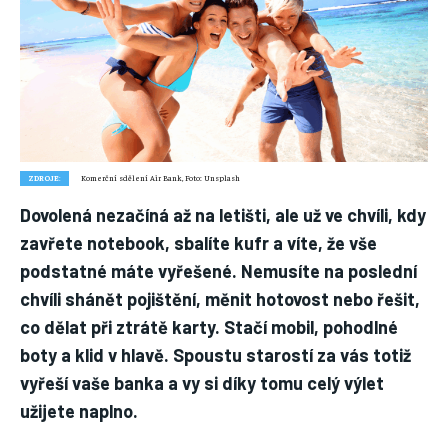
Nic není tak důležité, jako vaše zdraví.
Náš web nabízí komplexní informace a rady pro zdravý životní
styl, zahrnující nejnovější poznatky o různých onemocněních,
přínosné zdravotní praktiky, techniky jógy a rady pro
vyváženou stravu.
ZDRAVÍ
ZDROJE:
Komerční sdělení Air Bank, Foto: Unsplash
DĚTI
Dovolená nezačíná až na letišti, ale už ve chvíli, kdy
zavřete notebook, sbalíte kufr a víte, že vše
ONEMOCNĚNÍ
podstatné máte vyřešené. Nemusíte na poslední
STRAVA
chvíli shánět pojištění, měnit hotovost nebo řešit,
FITNESS
co dělat při ztrátě karty. Stačí mobil, pohodlné
boty a klid v hlavě. Spoustu starostí za vás totiž
HUBNUTÍ
vyřeší vaše banka a vy si díky tomu celý výlet
JÓGA
užijete naplno.