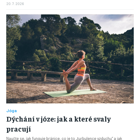
20. 7. 2026
Jóga
Dýchání v józe: jak a které svaly
pracují
Naučte se, jak funguje bránice, co je to „turbulence vzduchu“ a jak