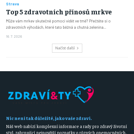
Strava
Top 5 zdravotních přínosů mrkve
Může vám mrkev skutečně pomoci vidět ve tmě? Přečtěte si o
zdravotních výhodách, které tato běžná a chutná zelenina...
16. 7. 2026
Načíst další
Nic není tak důležité, jako vaše zdraví.
Náš web nabízí komplexní informace a rady pro zdravý životní
styl, zahrnující nejnovější poznatky o různých onemocněních,