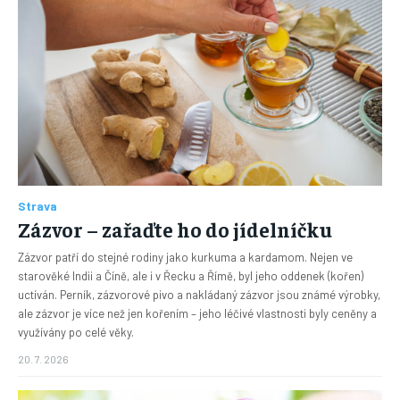
Strava
Zázvor – zařaďte ho do jídelníčku
Zázvor patří do stejné rodiny jako kurkuma a kardamom. Nejen ve
starověké Indii a Číně, ale i v Řecku a Římě, byl jeho oddenek (kořen)
uctíván. Perník, zázvorové pivo a nakládaný zázvor jsou známé výrobky,
ale zázvor je více než jen kořením – jeho léčivé vlastnosti byly ceněny a
využívány po celé věky.
20. 7. 2026