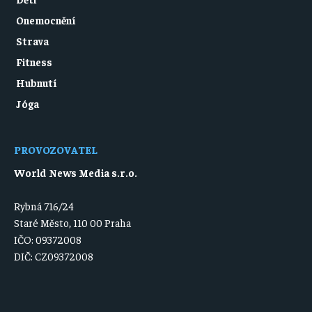
Onemocnění
Strava
Fitness
Hubnutí
Jóga
PROVOZOVATEL
World News Media s.r.o.
Rybná 716/24
Staré Město, 110 00 Praha
IČO: 09372008
DIČ: CZ09372008