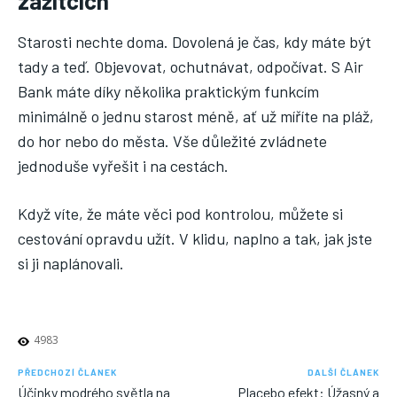
zážitcích
Starosti nechte doma. Dovolená je čas, kdy máte být
tady a teď. Objevovat, ochutnávat, odpočívat. S Air
Bank máte díky několika praktickým funkcím
minimálně o jednu starost méně, ať už míříte na pláž,
do hor nebo do města. Vše důležité zvládnete
jednoduše vyřešit i na cestách.
Když víte, že máte věci pod kontrolou, můžete si
cestování opravdu užít. V klidu, naplno a tak, jak jste
si ji naplánovali.
4983
PŘEDCHOZÍ ČLÁNEK
DALŠÍ ČLÁNEK
Účinky modrého světla na
Placebo efekt: Úžasný a