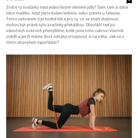
Znáte ty svačinky mezi jednotlivými denními jídly? Sem tam si dáte
něco malého, když jdete kolem lednice, nebo zobete u televize.
Tímto nešvarem trpí hodně lidí a pro ty, co se snaží zhubnout,
mohou být právě tyto svačinky překážkou. Obzvlášť teď po
vánočních svátcích přemýšlíme, kolik jsme toho cukroví vlastně
snědli a jestli máme dost odvahy stoupnout si na váhu. Jak se s
tímto zlozvykem vypořádat?