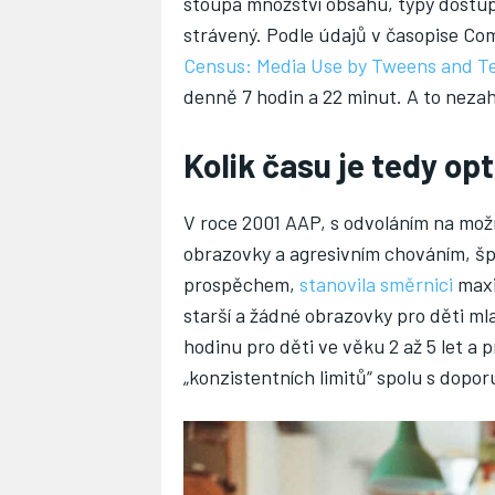
stoupá množství obsahu, typy dostupn
strávený. Podle údajů v časopise C
Census: Media Use by Tweens and T
denně 7 hodin a 22 minut. A to nezahr
Kolik času je tedy op
V roce 2001 AAP, s odvoláním na mo
obrazovky a agresivním chováním, š
prospěchem,
stanovila směrnici
maxi
starší a žádné obrazovky pro děti mla
hodinu pro děti ve věku 2 až 5 let a 
„konzistentních limitů“ spolu s dop