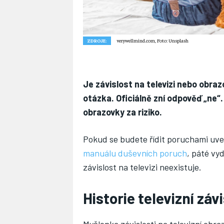
ZDROJE:
verywellmind.com, Foto: Unsplash
Je závislost na televizi nebo obra
otázka. Oficiálně zní odpověď „ne“.
obrazovky za riziko.
Pokud se budete řídit poruchami uv
manuálu duševních poruch
, páté vy
závislost na televizi neexistuje.
Historie televizní závi
Myšlenka závislosti na televizní obr