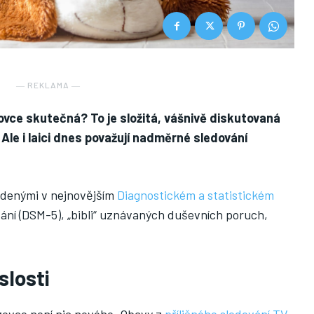
― REKLAMA ―
zovce skutečná? To je složitá, vášnivě diskutovaná
 Ale i laici dnes považují nadměrné sledování
edenými v nejnovějším
Diagnostickém a statistickém
dání (DSM-5), „bibli“ uznávaných duševních poruch,
slosti
azovce není nic nového. Obavy z
přílišného sledování TV