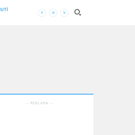
UTÍ
― REKLAMA ―
Nic není tak důležité, jako vaše zdraví.
Náš web nabízí komplexní informace a rady pro
zdravý životní styl, zahrnující nejnovější poznatky o
― REKLAMA ―
různých onemocněních, přínosné zdravotní praktiky,
techniky jógy a rady pro vyváženou stravu.
ZDRAVÍ