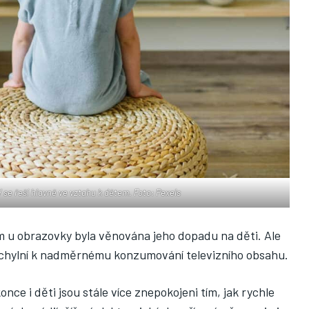
V se řeší hlavně ve vztahu k dětem. Foto: Pexels
 u obrazovky byla věnována jeho dopadu na děti. Ale
 náchylní k nadměrnému konzumování televizního obsahu.
konce i děti jsou stále více znepokojeni tím, jak rychle