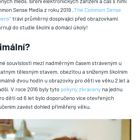
ých médií, šíření elektronických zařízení a čas s nimi
ommon Sense Media z roku 2019
„The Common Sense
eens“
tráví průměrný dospívající před obrazovkami
nují do studie školní a domácí úkoly!
timální?
žné souvislosti mezi nadměrným časem stráveným u
patným tělesným stavem, obezitou a sníženým školním
málně dvou hodin u obrazovky pro děti ve věku 2 let a
dší. V roce 2016 byly tyto
pokyny zkráceny
na jednu
pro děti od 6 let bylo doporučeno více otevřených
oručením zavést dohled přiměřený věku.