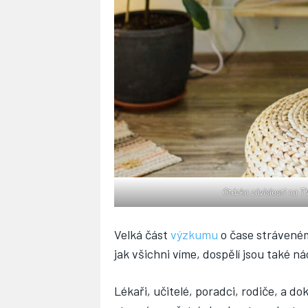
Otázka závislosti na T
Velká část
výzkumu
o čase stráveném
jak všichni víme, dospělí jsou také
Lékaři, učitelé, poradci, rodiče, a do