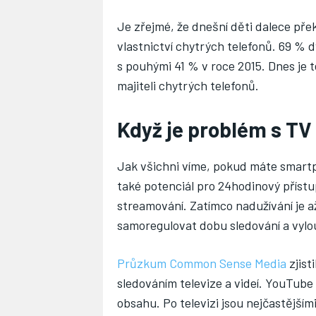
Je zřejmé, že dnešní děti dalece přek
vlastnictví chytrých telefonů. 69 % d
s pouhými 41 % v roce 2015. Dnes je 
majiteli chytrých telefonů.
Když je problém s TV
Jak všichni víme, pokud máte smartph
také potenciál pro 24hodinový přístu
streamování. Zatímco nadužívání je a
samoregulovat dobu sledování a vylou
Průzkum Common Sense Media
zjist
sledováním televize a videí. YouTube 
obsahu. Po televizi jsou nejčastějším