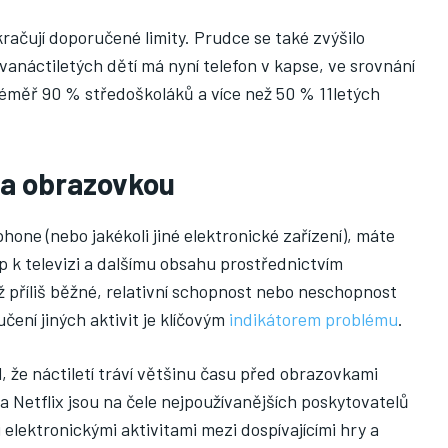
račují doporučené limity. Prudce se také zvýšilo
vanáctiletých dětí má nyní telefon v kapse, ve srovnání
téměř 90 % středoškoláků a více než 50 % 11letých
 a obrazovkou
one (nebo jakékoli jiné elektronické zařízení), máte
p k televizi a dalšímu obsahu prostřednictvím
ž příliš běžné, relativní schopnost nebo neschopnost
čení jiných aktivit je klíčovým
indikátorem problému
.
il, že náctiletí tráví většinu času před obrazovkami
a Netflix jsou na čele nejpoužívanějších poskytovatelů
i elektronickými aktivitami mezi dospívajícími hry a