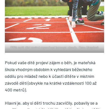
Příliš malé děti možná nepochopí koncept závodu. Foto: Unsplash
Pokud vaše dítě projeví zájem o běh, je mateřská
škola vhodným obdobím k vyhledání běžeckého
oddílu pro mládež nebo k účasti dítěte v místním
závodě dětí (obvykle na krátké vzdálenosti 100 až
400 metrů).
Hlavní je, aby si děti trochu zacvičily, pobavily se a