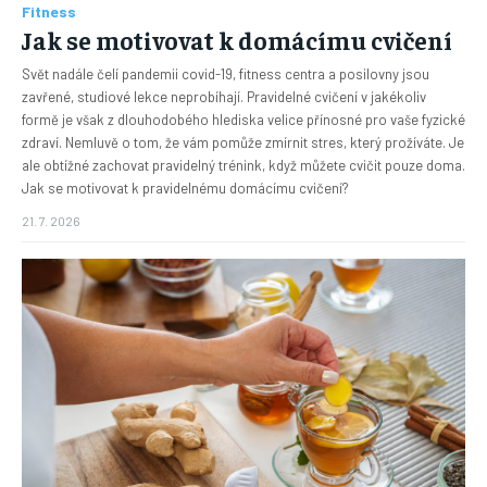
Fitness
Jak se motivovat k domácímu cvičení
Svět nadále čelí pandemii covid-19, fitness centra a posilovny jsou
zavřené, studiové lekce neprobíhají. Pravidelné cvičení v jakékoliv
formě je však z dlouhodobého hlediska velice přínosné pro vaše fyzické
zdraví. Nemluvě o tom, že vám pomůže zmírnit stres, který prožíváte. Je
ale obtížné zachovat pravidelný trénink, když můžete cvičit pouze doma.
Jak se motivovat k pravidelnému domácímu cvičení?
21. 7. 2026