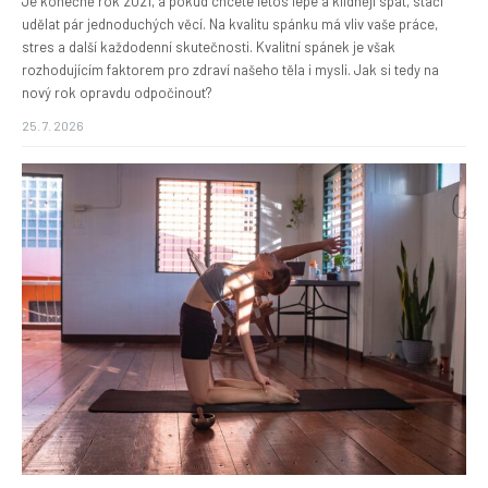
Je konečně rok 2021, a pokud chcete letos lépe a klidněji spát, stačí
udělat pár jednoduchých věcí. Na kvalitu spánku má vliv vaše práce,
stres a další každodenní skutečnosti. Kvalitní spánek je však
rozhodujícím faktorem pro zdraví našeho těla i mysli. Jak si tedy na
nový rok opravdu odpočinout?
25. 7. 2026