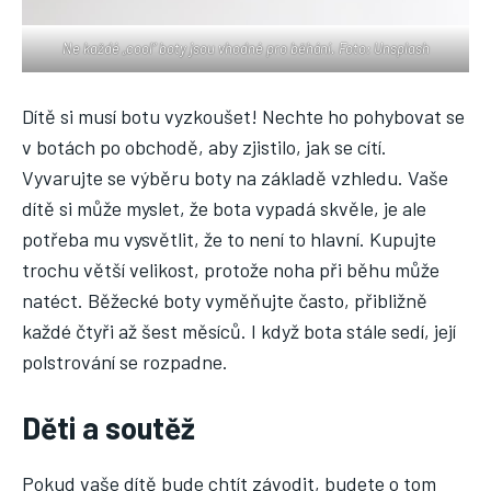
Ne každé „cool“ boty jsou vhodné pro běhání. Foto: Unsplash
Dítě si musí botu vyzkoušet! Nechte ho pohybovat se
v botách po obchodě, aby zjistilo, jak se cítí.
Vyvarujte se výběru boty na základě vzhledu. Vaše
dítě si může myslet, že bota vypadá skvěle, je ale
potřeba mu vysvětlit, že to není to hlavní. Kupujte
trochu větší velikost, protože noha při běhu může
natéct. Běžecké boty vyměňujte často, přibližně
každé čtyři až šest měsíců. I když bota stále sedí, její
polstrování se rozpadne.
Děti a soutěž
Pokud vaše dítě bude chtít závodit, budete o tom