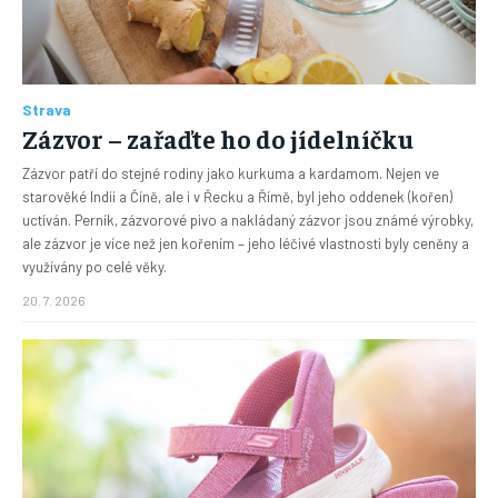
Strava
Zázvor – zařaďte ho do jídelníčku
Zázvor patří do stejné rodiny jako kurkuma a kardamom. Nejen ve
starověké Indii a Číně, ale i v Řecku a Římě, byl jeho oddenek (kořen)
uctíván. Perník, zázvorové pivo a nakládaný zázvor jsou známé výrobky,
ale zázvor je více než jen kořením – jeho léčivé vlastnosti byly ceněny a
využívány po celé věky.
20. 7. 2026