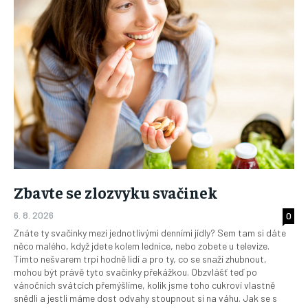
Zbavte se zlozvyku svačinek
6. 8. 2026
0
Znáte ty svačinky mezi jednotlivými denními jídly? Sem tam si dáte
něco malého, když jdete kolem lednice, nebo zobete u televize.
Tímto nešvarem trpí hodně lidí a pro ty, co se snaží zhubnout,
mohou být právě tyto svačinky překážkou. Obzvlášť teď po
vánočních svátcích přemýšlíme, kolik jsme toho cukroví vlastně
snědli a jestli máme dost odvahy stoupnout si na váhu. Jak se s