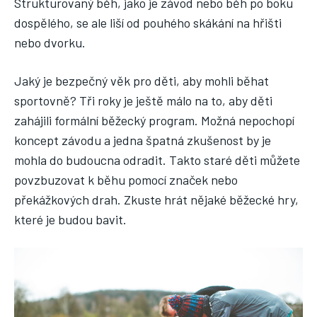
Strukturovaný běh, jako je závod nebo běh po boku
dospělého, se ale liší od pouhého skákání na hřišti
nebo dvorku.
Jaký je bezpečný věk pro děti, aby mohli běhat
sportovně? Tři roky je ještě málo na to, aby děti
zahájili formální běžecký program. Možná nepochopí
koncept závodu a jedna špatná zkušenost by je
mohla do budoucna odradit. Takto staré děti můžete
povzbuzovat k běhu pomocí značek nebo
překážkových drah. Zkuste hrát nějaké běžecké hry,
které je budou bavit.