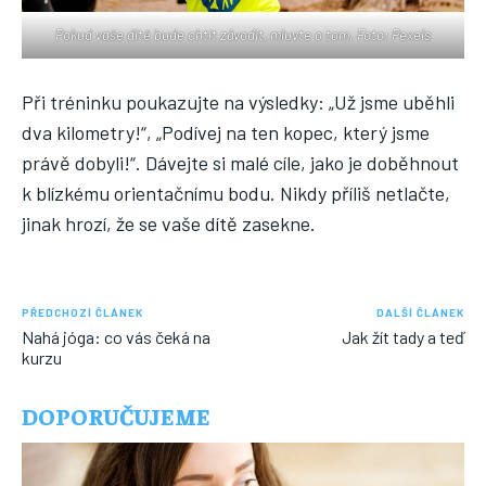
Pokud vaše dítě bude chtít závodit, mluvte o tom. Foto: Pexels
Při tréninku poukazujte na výsledky: „Už jsme uběhli
dva kilometry!“, „Podívej na ten kopec, který jsme
právě dobyli!“. Dávejte si malé cíle, jako je doběhnout
k blízkému orientačnímu bodu. Nikdy příliš netlačte,
jinak hrozí, že se vaše dítě zasekne.
PŘEDCHOZÍ ČLÁNEK
DALŠÍ ČLÁNEK
Nahá jóga: co vás čeká na
Jak žít tady a teď
kurzu
DOPORUČUJEME