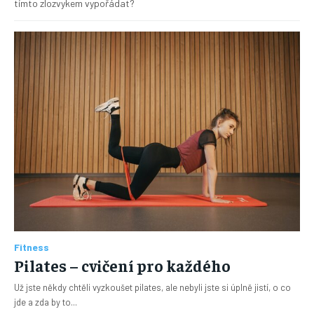
tímto zlozvykem vypořádat?
Fitness
Pilates – cvičení pro každého
Už jste někdy chtěli vyzkoušet pilates, ale nebyli jste si úplně jistí, o co
jde a zda by to...