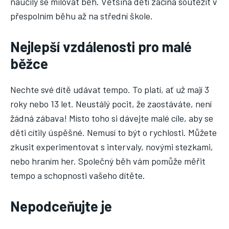
naučily se milovat běh. Většina dětí začíná soutěžit v
přespolním běhu až na střední škole.
Nejlepší vzdálenosti pro malé
běžce
Nechte své dítě udávat tempo. To platí, ať už mají 3
roky nebo 13 let. Neustálý pocit, že zaostáváte, není
žádná zábava! Místo toho si dávejte malé cíle, aby se
děti cítily úspěšné. Nemusí to být o rychlosti. Můžete
zkusit experimentovat s intervaly, novými stezkami,
nebo hraním her. Společný běh vám pomůže měřit
tempo a schopnosti vašeho dítěte.
Nepodceňujte je