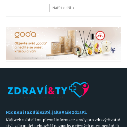
Načíst další
Nic není tak důležité, jako vaše zdraví.
Náš web nabízí komplexní informace a rady pro zdravý životní
styl, zahrnující nejnovější poznatky o různých onemocněních,