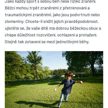
Jako každý sport s sebou běh nese riziko zranění.
Běžci mohou trpět zraněními z přetrénování a
traumatickými zraněními, jako jsou podvrtnutí nebo
zlomeniny. Chcete-li snížit jejich pravděpodobnost,
ujistěte se, že vaše dítě má dobrou běžeckou obuv a
chápe důležitost rozcvičení, ochlazení a protažení.
Stejně tak zotavení se mezi jednotlivými běhy.