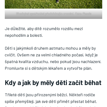
Vhodnými opatřeními předcházejte zranění. Foto: Pexels
Je důležité, aby dítě rozumělo rozdílu mezi
nepohodlím a bolestí.
Děti s jakýmkoli druhem astmatu mohou a měly by
cvičit. Ovšem ne za velmi chladného počasí, když je
špatná kvalita vzduchu, nebo pokud jsou nachlazení.
Promluvte si s dětským lékařem a vytvořte plán.
Kdy a jak by měly děti začít běhat
Tříleté děti jsou přirozenými běžci. Někteří rodiče
spíše přemýšlejí, jak své děti přimět přestat běhat.