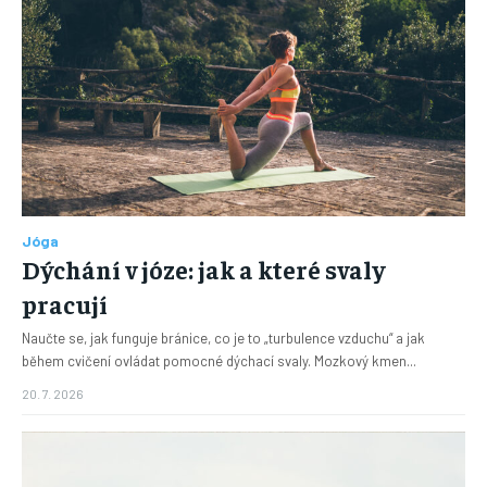
Jóga
Dýchání v józe: jak a které svaly
pracují
Naučte se, jak funguje bránice, co je to „turbulence vzduchu“ a jak
během cvičení ovládat pomocné dýchací svaly. Mozkový kmen...
20. 7. 2026