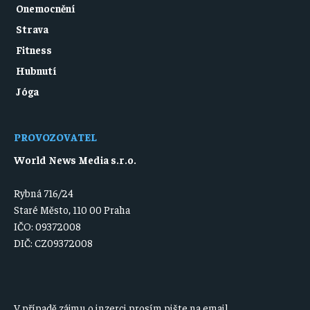
Onemocnění
Strava
Fitness
Hubnutí
Jóga
PROVOZOVATEL
World News Media s.r.o.
Rybná 716/24
Staré Město, 110 00 Praha
IČO: 09372008
DIČ: CZ09372008
V případě zájmu o inzerci prosím pište na email