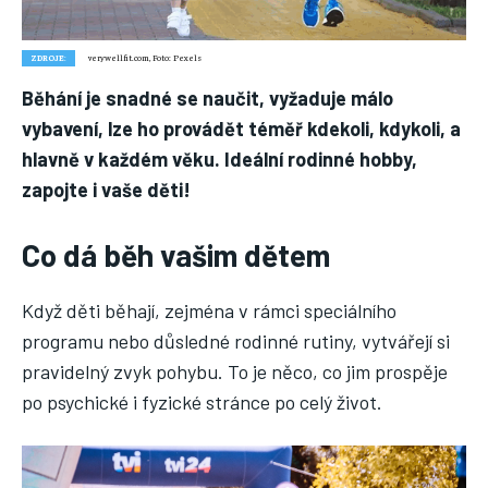
ZDROJE:
verywellfit.com, Foto: Pexels
Nic není tak důležité, jako vaše zdraví.
Běhání je snadné se naučit, vyžaduje málo
Náš web nabízí komplexní informace a rady pro zdravý životní
styl, zahrnující nejnovější poznatky o různých onemocněních,
vybavení, lze ho provádět téměř kdekoli, kdykoli, a
přínosné zdravotní praktiky, techniky jógy a rady pro
hlavně v každém věku. Ideální rodinné hobby,
vyváženou stravu.
zapojte i vaše děti!
ZDRAVÍ
Co dá běh vašim dětem
DĚTI
Když děti běhají, zejména v rámci speciálního
ONEMOCNĚNÍ
programu nebo důsledné rodinné rutiny, vytvářejí si
STRAVA
pravidelný zvyk pohybu. To je něco, co jim prospěje
po psychické i fyzické stránce po celý život.
FITNESS
HUBNUTÍ