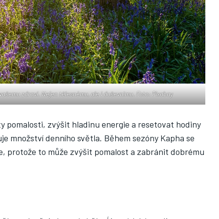
ašemu zdraví. Nejen tělesnému, ale i duševnímu. Foto: Pixabay
ty pomalosti, zvýšit hladinu energie a resetovat hodiny
šuje množství denního světla. Během sezóny Kapha se
 protože to může zvýšit pomalost a zabránit dobrému