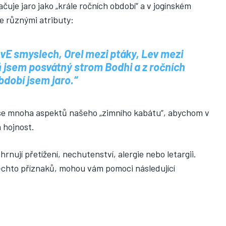
uje jaro jako „krále ročních období“ a v jogínském
e různými atributy:
 vE smyslech, Orel mezi ptáky, Lev mezi
ů jsem posvátný strom Bodhi a z ročních
bdobí jsem jaro.“
it se mnoha aspektů našeho „zimního kabátu“, abychom v
a hojnost.
nují přetížení, nechutenství, alergie nebo letargii.
ěchto příznaků, mohou vám pomoci následující