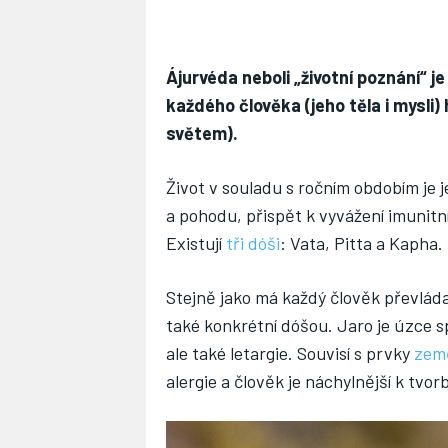
Ájurvéda neboli „životní poznání“ j
každého člověka (jeho těla i mysli
světem).
Život v souladu s ročním obdobím je 
a pohodu, přispět k vyvážení imunitn
Existují
tři dóši
: Vata, Pitta a Kapha.
Stejně jako má každý člověk převládaj
také konkrétní dóšou. Jaro je úzce sp
ale také letargie. Souvisí s prvky
zem
alergie a člověk je náchylnější k tvo