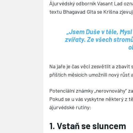
Ájurvédský odborník Vasant Lad označ
textu Bhagavad Gita se Krišna zjevuj
„Jsem Duše v těle, Mysl
zvířaty. Ze všech strom
o
Na jaře je čas věci zesvětlit a zbav
příštích měsících umožnili nový růst 
Potenciální známky „nerovnováhy“ zahr
Pokud se u vás vyskytne některý z t
ájurvédské rutiny:
1. Vstaň se sluncem