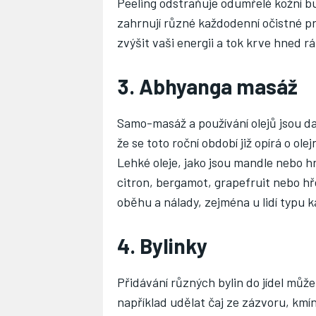
Peeling odstraňuje odumřelé kožní b
zahrnují různé každodenní očistné pra
zvýšit vaši energii a tok krve hned r
3. Abhyanga masáž
Samo-masáž a používání olejů jsou d
že se toto roční období již opírá o olej
Lehké oleje, jako jsou mandle nebo hro
citron, bergamot, grapefruit nebo h
oběhu a nálady, zejména u lidí typu 
4. Bylinky
Přidávání různých bylin do jídel můž
například udělat čaj ze zázvoru, kmín