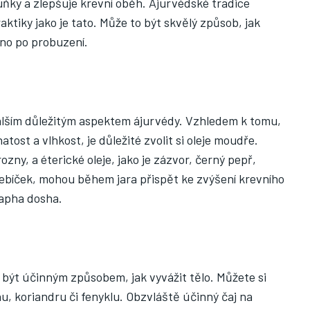
uňky a zlepšuje krevní oběh. Ájurvédské tradice
ktiky jako je tato. Může to být skvělý způsob, jak
áno po probuzení.
alším důležitým aspektem ájurvédy. Vzhledem k tomu,
natost a vlhkost, je důležité zvolit si oleje moudře.
zny, a éterické oleje, jako je zázvor, černý pepř,
řebíček, mohou během jara přispět ke zvýšení krevního
kapha dosha.
e být účinným způsobem, jak vyvážit tělo. Můžete si
u, koriandru či fenyklu. Obzvláště účinný čaj na