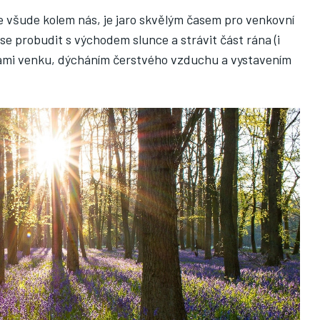
e všude kolem nás, je jaro skvělým časem pro venkovní
 se probudit s východem slunce a strávit část rána (i
kami venku, dýcháním čerstvého vzduchu a vystavením