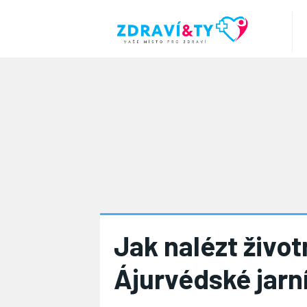
Jak nalézt živo
Ájurvédské jarní