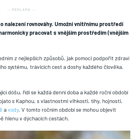
― REKLAMA ―
e o nalezení rovnováhy. Umožní vnitřnímu prostředí
) harmonicky pracovat s vnějším prostředím (vnějším
jedním z nejlepších způsobů, jak pomoci podpořit zdraví
ího systému, trávicích cest a doshy každého člověka.
ící dóšu, řídí se každá denní doba a každé roční období
jato s Kaphou, s vlastnostmi vlhkosti, tíhy, hojnosti,
ě
a
vody
. V tomto ročním období se mohou objevit
rbě hlenu v dýchacích cestách.