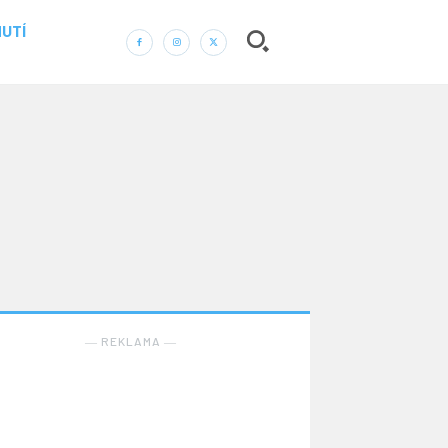
UTÍ
― REKLAMA ―
Nic není tak důležité, jako vaše zdraví.
Náš web nabízí komplexní informace a rady pro
zdravý životní styl, zahrnující nejnovější poznatky o
― REKLAMA ―
různých onemocněních, přínosné zdravotní praktiky,
techniky jógy a rady pro vyváženou stravu.
ZDRAVÍ