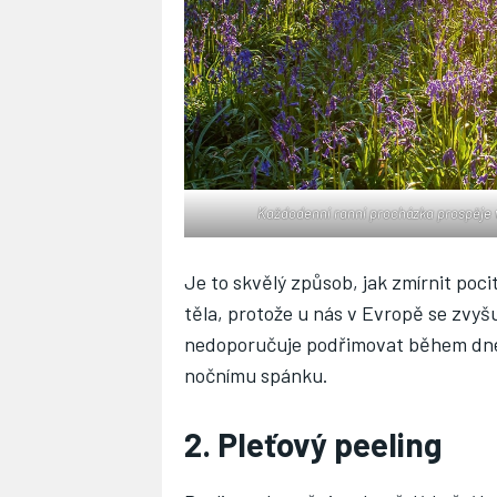
Každodenní ranní procházka prospěje v
Je to skvělý způsob, jak zmírnit poci
těla, protože u nás v Evropě se zvy
nedoporučuje podřimovat během dne,
nočnímu spánku.
2. Pleťový peeling