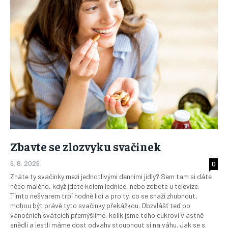
Zbavte se zlozvyku svačinek
6. 8. 2026
0
Znáte ty svačinky mezi jednotlivými denními jídly? Sem tam si dáte
něco malého, když jdete kolem lednice, nebo zobete u televize.
Tímto nešvarem trpí hodně lidí a pro ty, co se snaží zhubnout,
mohou být právě tyto svačinky překážkou. Obzvlášť teď po
vánočních svátcích přemýšlíme, kolik jsme toho cukroví vlastně
snědli a jestli máme dost odvahy stoupnout si na váhu. Jak se s