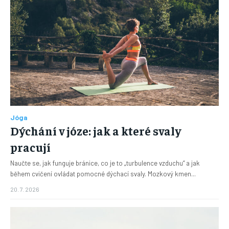
Jóga
Dýchání v józe: jak a které svaly
pracují
Naučte se, jak funguje bránice, co je to „turbulence vzduchu“ a jak
během cvičení ovládat pomocné dýchací svaly. Mozkový kmen...
20. 7. 2026