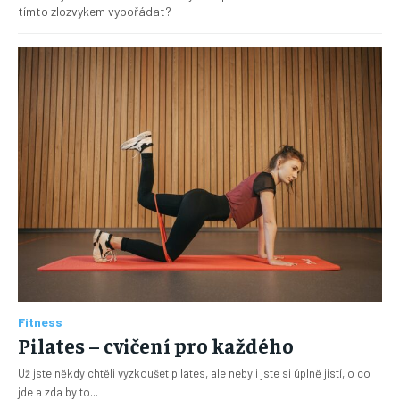
tímto zlozvykem vypořádat?
Fitness
Pilates – cvičení pro každého
Už jste někdy chtěli vyzkoušet pilates, ale nebyli jste si úplně jistí, o co
jde a zda by to...