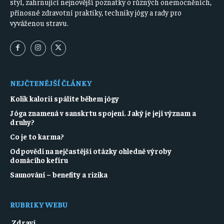
styl, zahrnující nejnovější poznatky o různých onemocněních,
přínosné zdravotní praktiky, techniky jógy a rady pro
vyváženou stravu.
NEJČTENĚJŠÍ ČLÁNKY
Kolik kalorií spálíte během jógy
Jóga znamená v sanskrtu spojení. Jaký je její význam a
druhy?
Co je to karma?
Odpovědi na nejčastější otázky ohledně výroby
domácího kefíru
Saunování – benefity a rizika
RUBRIKY WEBU
Zdraví