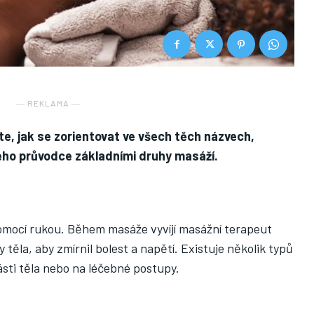
― REKLAMA ―
íte, jak se zorientovat ve všech těch názvech,
eho průvodce základními druhy masáží.
pomocí rukou. Během masáže vyvíjí masážní terapeut
y těla, aby zmírnil bolest a napětí. Existuje několik typů
ásti těla nebo na léčebné postupy.