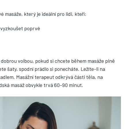
masáže, který je ideální pro lidi, kteří:
jí vyzkoušet poprvé
ké dobrou volbou, pokud si chcete během masáže plně
ete šaty, spodní prádlo si ponecháte. Ležíte-li na
radlem. Masážní terapeut odkrývá části těla, na
dská masáž obvykle trvá 60–90 minut.