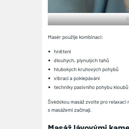
Š
Masér použije kombinaci:
hnětení
dlouhých, plynulých tahů
hlubokých kruhových pohybů
vibrací a poklepávání
techniky pasivního pohybu kloubů
Švédskou masáž zvolte pro relaxaci ne
s masážemi začínají.
Masáž lávovými kam