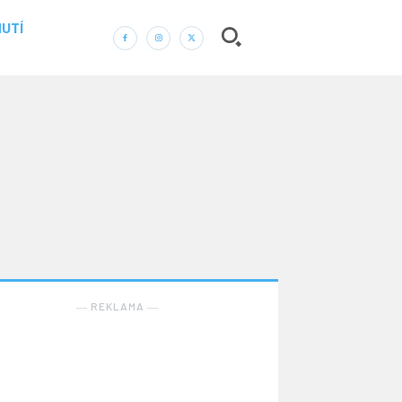
UTÍ
― REKLAMA ―
Nic není tak důležité, jako vaše zdraví.
Náš web nabízí komplexní informace a rady pro
zdravý životní styl, zahrnující nejnovější poznatky o
― REKLAMA ―
různých onemocněních, přínosné zdravotní praktiky,
techniky jógy a rady pro vyváženou stravu.
ZDRAVÍ