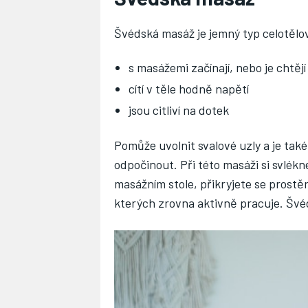
Švédská masáž je jemný typ celotělové 
s masážemi začínají, nebo je chtě
cítí v těle hodně napětí
jsou citliví na dotek
Pomůže uvolnit svalové uzly a je ta
odpočinout. Při této masáži si svlékn
masážním stole, přikryjete se prostě
kterých zrovna aktivně pracuje. Švé