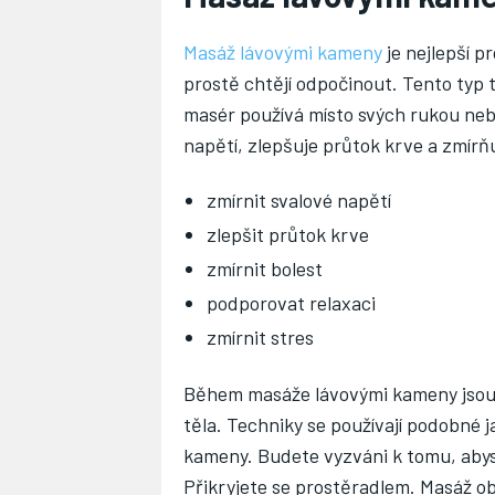
Masáž lávovými kameny
je nejlepší pr
prostě chtějí odpočinout. Tento typ
masér používá místo svých rukou neb
napětí, zlepšuje průtok krve a zmír
zmírnit svalové napětí
zlepšit průtok krve
zmírnit bolest
podporovat relaxaci
zmírnit stres
Během masáže lávovými kameny jsou 
těla. Techniky se používají podobné 
kameny. Budete vyzváni k tomu, abyst
Přikryjete se prostěradlem. Masáž ob