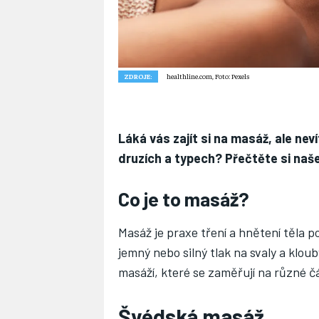
ZDROJE:
healthline.com, Foto: Pexels
Láká vás zajít si na masáž, ale nev
druzích a typech? Přečtěte si naš
Co je to masáž?
Masáž je praxe tření a hnětení těla 
jemný nebo silný tlak na svaly a kloub
masáží, které se zaměřují na různé č
Švédská masáž