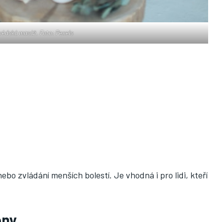
védská masáž. Foto: Pexels
bo zvládání menších bolestí. Je vhodná i pro lidi, kteří
eny