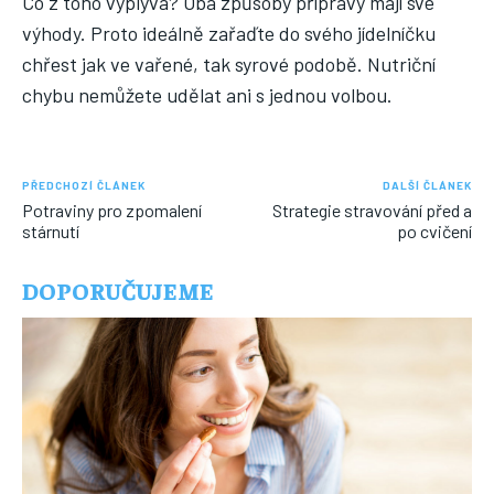
Co z toho vyplývá? Oba způsoby přípravy mají své
výhody. Proto ideálně zařaďte do svého jídelníčku
chřest jak ve vařené, tak syrové podobě. Nutriční
chybu nemůžete udělat ani s jednou volbou.
PŘEDCHOZÍ ČLÁNEK
DALŠÍ ČLÁNEK
Potraviny pro zpomalení
Strategie stravování před a
stárnutí
po cvičení
DOPORUČUJEME