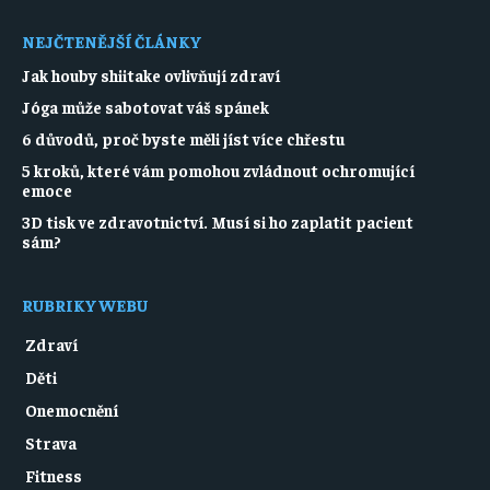
NEJČTENĚJŠÍ ČLÁNKY
Jak houby shiitake ovlivňují zdraví
Jóga může sabotovat váš spánek
6 důvodů, proč byste měli jíst více chřestu
5 kroků, které vám pomohou zvládnout ochromující
emoce
3D tisk ve zdravotnictví. Musí si ho zaplatit pacient
sám?
RUBRIKY WEBU
Zdraví
Děti
Onemocnění
Strava
Fitness