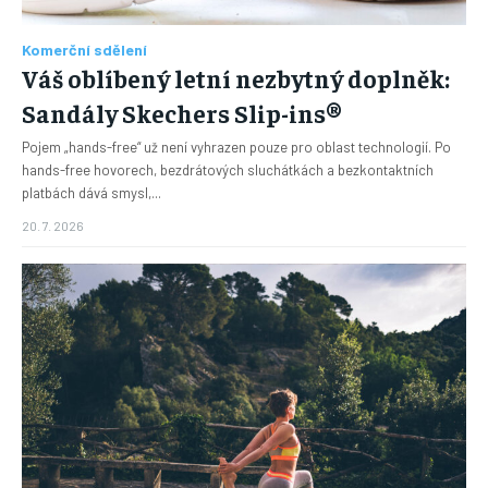
Komerční sdělení
Váš oblíbený letní nezbytný doplněk:
Sandály Skechers Slip-ins®
Pojem „hands-free“ už není vyhrazen pouze pro oblast technologií. Po
hands-free hovorech, bezdrátových sluchátkách a bezkontaktních
platbách dává smysl,...
20. 7. 2026