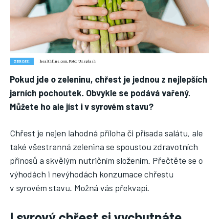
Nic není tak důležité, jako vaše zdraví.
Náš web nabízí komplexní informace a rady pro zdravý životní
styl, zahrnující nejnovější poznatky o různých onemocněních,
přínosné zdravotní praktiky, techniky jógy a rady pro
vyváženou stravu.
ZDROJE:
healthline.com, Foto: Unsplash
Pokud jde o zeleninu, chřest je jednou z nejlepších
ZDRAVÍ
jarních pochoutek. Obvykle se podává vařený.
Můžete ho ale jíst i v syrovém stavu?
DĚTI
ONEMOCNĚNÍ
Chřest je nejen lahodná příloha či přísada salátu, ale
také všestranná zelenina se spoustou zdravotních
STRAVA
přínosů a skvělým nutričním složením. Přečtěte se o
FITNESS
výhodách i nevýhodách konzumace chřestu
HUBNUTÍ
v syrovém stavu. Možná vás překvapí.
JÓGA
I syrový chřest si vychutnáte