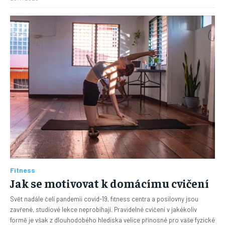
Fitness
Jak se motivovat k domácímu cvičení
Svět nadále čelí pandemii covid-19, fitness centra a posilovny jsou
zavřené, studiové lekce neprobíhají. Pravidelné cvičení v jakékoliv
formě je však z dlouhodobého hlediska velice přínosné pro vaše fyzické