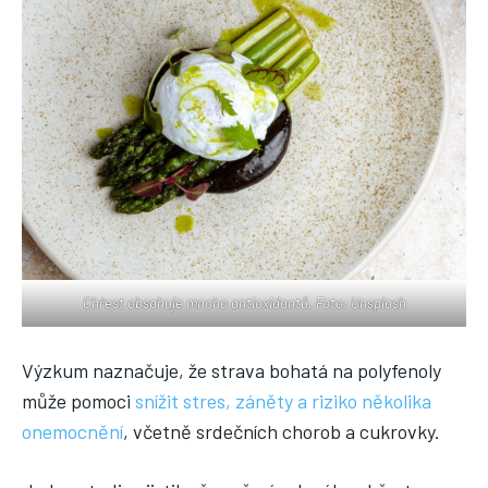
Chřest obsahuje mnoho antioxidantů. Foto: Unsplash
Výzkum naznačuje, že strava bohatá na polyfenoly
může pomoci
snížit stres, záněty a riziko několika
onemocnění
, včetně srdečních chorob a cukrovky.