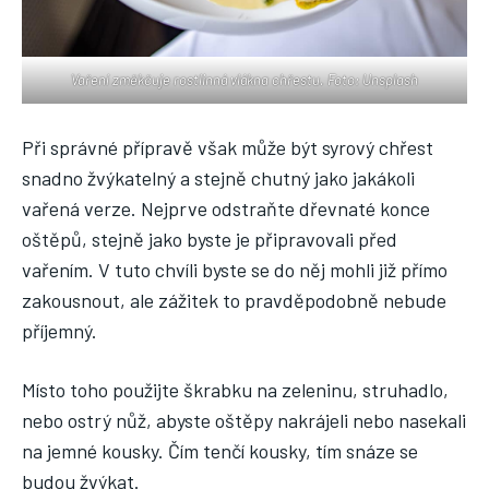
Vaření změkčuje rostlinná vlákna chřestu. Foto: Unsplash
Při správné přípravě však může být syrový chřest
snadno žvýkatelný a stejně chutný jako jakákoli
vařená verze. Nejprve odstraňte dřevnaté konce
oštěpů, stejně jako byste je připravovali před
vařením. V tuto chvíli byste se do něj mohli již přímo
zakousnout, ale zážitek to pravděpodobně nebude
příjemný.
Místo toho použijte škrabku na zeleninu, struhadlo,
nebo ostrý nůž, abyste oštěpy nakrájeli nebo nasekali
na jemné kousky. Čím tenčí kousky, tím snáze se
budou žvýkat.