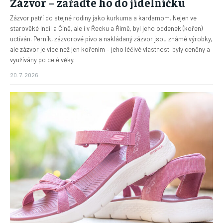
Zázvor – zařaďte ho do jídelníčku
Zázvor patří do stejné rodiny jako kurkuma a kardamom. Nejen ve
starověké Indii a Číně, ale i v Řecku a Římě, byl jeho oddenek (kořen)
uctíván. Perník, zázvorové pivo a nakládaný zázvor jsou známé výrobky,
ale zázvor je více než jen kořením – jeho léčivé vlastnosti byly ceněny a
využívány po celé věky.
20. 7. 2026