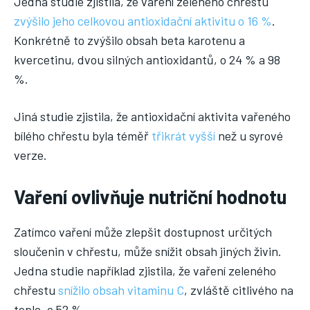
Jedna studie zjistila, že vaření zeleného chřestu
zvýšilo jeho celkovou antioxidační aktivitu o 16 %
.
Konkrétně to zvýšilo obsah beta karotenu a
kvercetinu, dvou silných antioxidantů, o 24 % a 98
%.
Jiná studie zjistila, že antioxidační aktivita vařeného
bílého chřestu byla téměř
třikrát vyšší
než u syrové
verze.
Vaření ovlivňuje nutriční hodnotu
Zatímco vaření může zlepšit dostupnost určitých
sloučenin v chřestu, může snížit obsah jiných živin.
Jedna studie například zjistila, že vaření zeleného
chřestu
snížilo obsah vitaminu C
, zvláště citlivého na
teplo, o 52 %.