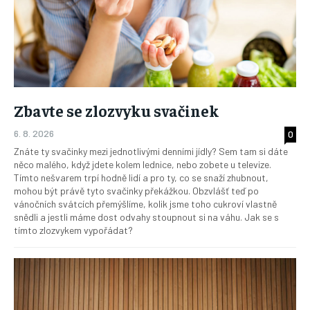
Zbavte se zlozvyku svačinek
6. 8. 2026
0
Znáte ty svačinky mezi jednotlivými denními jídly? Sem tam si dáte
něco malého, když jdete kolem lednice, nebo zobete u televize.
Tímto nešvarem trpí hodně lidí a pro ty, co se snaží zhubnout,
mohou být právě tyto svačinky překážkou. Obzvlášť teď po
vánočních svátcích přemýšlíme, kolik jsme toho cukroví vlastně
snědli a jestli máme dost odvahy stoupnout si na váhu. Jak se s
tímto zlozvykem vypořádat?