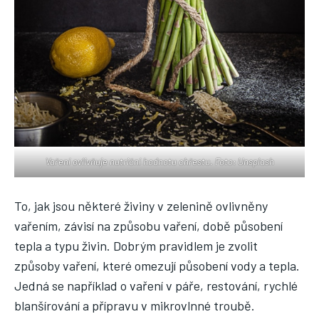
Vaření ovlivňuje nutriční hodnotu chřestu. Foto: Unsplash
To, jak jsou některé živiny v zelenině ovlivněny
vařením, závisí na způsobu vaření, době působení
tepla a typu živin. Dobrým pravidlem je zvolit
způsoby vaření, které omezují působení vody a tepla.
Jedná se například o vaření v páře, restování, rychlé
blanšírování a přípravu v mikrovlnné troubě.