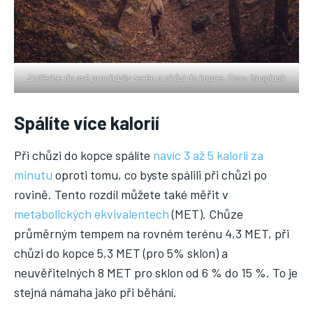
Začleňte do své procházky terén a chůzi do kopce. Foto: Unsplash
Spálíte více kalorií
Při chůzi do kopce spálíte
navíc 3 až 5 kalorií za
minutu
oproti tomu, co byste spálili při chůzi po
rovině. Tento rozdíl můžete také měřit v
metabolických ekvivalentech
(MET). Chůze
průměrným tempem na rovném terénu 4,3 MET, při
chůzi do kopce 5,3 MET (pro 5% sklon) a
neuvěřitelných 8 MET pro sklon od 6 % do 15 %. To je
stejná námaha jako při běhání.