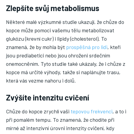
Zlepšíte svůj metabolismus
Některé malé výzkumné studie ukazují, že chůze do
kopce může pomoci vašemu tělu metabolizovat
glukózu (krevní cukr) i lipidy (cholesterol). To
znamená, že by mohla být
prospěšná pro lidi
, kteří
jsou prediabetici nebo jsou ohroženi srdečním
onemocněním. Tyto studie také ukázaly, že i chůze z
kopce má určité výhody, takže si naplánujte trasu,
která vás vezme nahoru i dolů.
Zvýšíte intenzitu cvičení
Chůze do kopce zrychlí vaši
tepovou frekvenci
, a to i
při pomalém tempu. To znamená, že chodíte při
mírné až intenzivní úrovni intenzity cvičení, kdy