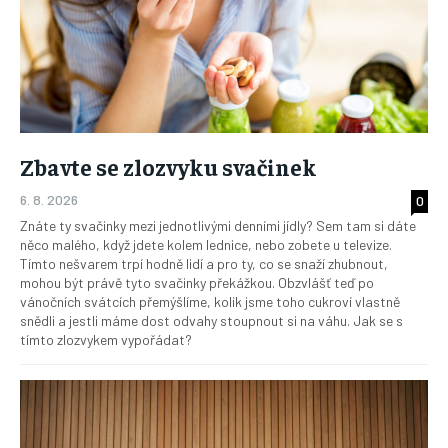
Zbavte se zlozvyku svačinek
6. 8. 2026
0
Znáte ty svačinky mezi jednotlivými denními jídly? Sem tam si dáte
něco malého, když jdete kolem lednice, nebo zobete u televize.
Tímto nešvarem trpí hodně lidí a pro ty, co se snaží zhubnout,
mohou být právě tyto svačinky překážkou. Obzvlášť teď po
vánočních svátcích přemýšlíme, kolik jsme toho cukroví vlastně
snědli a jestli máme dost odvahy stoupnout si na váhu. Jak se s
tímto zlozvykem vypořádat?