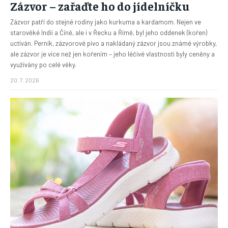
Zázvor – zařaďte ho do jídelníčku
Zázvor patří do stejné rodiny jako kurkuma a kardamom. Nejen ve
starověké Indii a Číně, ale i v Řecku a Římě, byl jeho oddenek (kořen)
uctíván. Perník, zázvorové pivo a nakládaný zázvor jsou známé výrobky,
ale zázvor je více než jen kořením – jeho léčivé vlastnosti byly ceněny a
využívány po celé věky.
20. 7. 2026