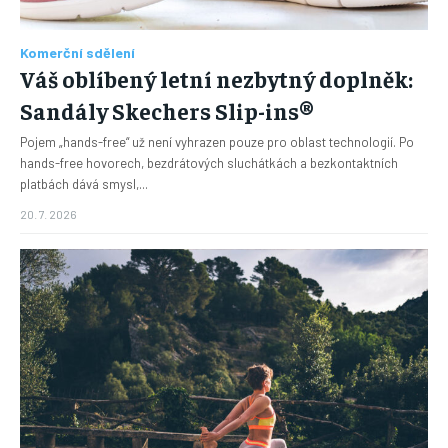
Komerční sdělení
Váš oblíbený letní nezbytný doplněk:
Sandály Skechers Slip-ins®
Pojem „hands-free“ už není vyhrazen pouze pro oblast technologií. Po
hands-free hovorech, bezdrátových sluchátkách a bezkontaktních
platbách dává smysl,...
20. 7. 2026