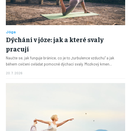
Jóga
Dýchání v józe: jak a které svaly
pracují
Naučte se, jak funguje bránice, co je to „turbulence vzduchu“ a jak
během cvičení ovládat pomocné dýchací svaly. Mozkový kmen...
20. 7. 2026