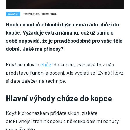
Náš web nabízí komplexní informace a rady pro zdravý životní
styl, zahrnující nejnovější poznatky o různých onemocněních,
ZDROJE:
verywellfit.com, Foto: Unsplash
přínosné zdravotní praktiky, techniky jógy a rady pro
vyváženou stravu.
Mnoho chodců z hloubi duše nemá rádo chůzi do
kopce. Vyžaduje extra námahu, což už samo o
sobě napovídá, že je pravděpodobně pro vaše tělo
ZDRAVÍ
dobrá. Jaké má přínosy?
DĚTI
ONEMOCNĚNÍ
Když se mluví o
chůzi
do kopce, vyvolává to v nás
představu funění a pocení. Ale vyplatí se! Zvlášť když
STRAVA
si dáte záležet na technice.
FITNESS
Hlavní výhody chůze do kopce
HUBNUTÍ
JÓGA
Když k procházkám přidáte sklon, získáte
efektivnější trénink spolu s několika dalšími bonusy
pro vaše tělo.