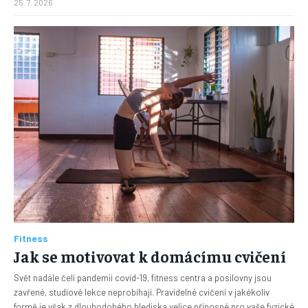
25. 7. 2026
Fitness
Jak se motivovat k domácímu cvičení
Svět nadále čelí pandemii covid-19, fitness centra a posilovny jsou
zavřené, studiové lekce neprobíhají. Pravidelné cvičení v jakékoliv
formě je však z dlouhodobého hlediska velice přínosné pro vaše fyzické