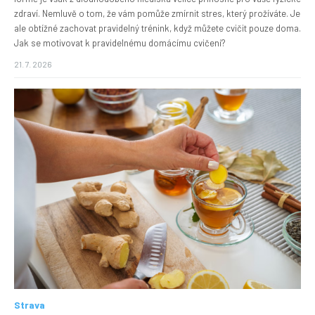
zdraví. Nemluvě o tom, že vám pomůže zmírnit stres, který prožíváte. Je
ale obtížné zachovat pravidelný trénink, když můžete cvičit pouze doma.
Jak se motivovat k pravidelnému domácímu cvičení?
21. 7. 2026
Strava