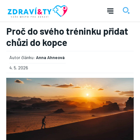
Proč do svého tréninku přidat
chůzi do kopce
Autor článku:
Anna Ahneová
4. 5. 2026
― REKLAMA ―
Nic není tak důležité, jako vaše zdraví.