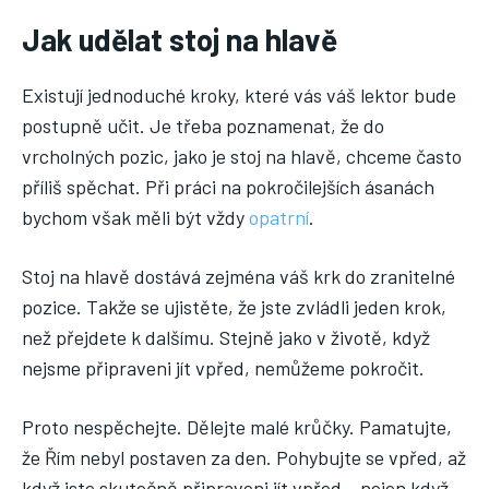
Jak udělat stoj na hlavě
Existují jednoduché kroky, které vás váš lektor bude
postupně učit. Je třeba poznamenat, že do
vrcholných pozic, jako je stoj na hlavě, chceme často
příliš spěchat. Při práci na pokročilejších ásanách
bychom však měli být vždy
opatrní
.
Stoj na hlavě dostává zejména váš krk do zranitelné
pozice. Takže se ujistěte, že jste zvládli jeden krok,
než přejdete k dalšímu. Stejně jako v životě, když
nejsme připraveni jít vpřed, nemůžeme pokročit.
Proto nespěchejte. Dělejte malé krůčky. Pamatujte,
že Řím nebyl postaven za den. Pohybujte se vpřed, až
když jste skutečně připraveni jít vpřed – nejen když