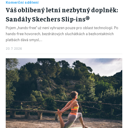
Komerční sdělení
Váš oblíbený letní nezbytný doplněk:
Sandály Skechers Slip-ins®
Pojem „hands-free“ už není vyhrazen pouze pro oblast technologií. Po
hands-free hovorech, bezdrátových sluchátkách a bezkontaktních
platbách dává smysl,...
20. 7. 2026