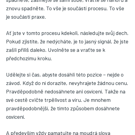
znovu spadněte. To vše je součástí procesu. To vše
je součástí praxe.
Ať jste v tomto procesu kdekoli, následujte svůj dech.
Pokud zjistíte, že nedýcháte, je to jasný signál, že jste
zašli příliš daleko. Uvolněte se a vraťte se k
předchozímu kroku.
Udělejte si čas, abyste dosáhli této pozice – nejde o
závod. Když do ní dorazíte, nevyhrajete žádnou cenu.
Pravděpodobně nedosáhnete ani osvícení. Takže na
své cestě cvičte trpělivost a víru. Je mnohem
pravděpodobnější, že tímto způsobem dosáhnete
osvícení.
A především vždy pamatujte na moudrá slova