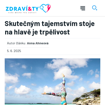
Skutečným tajemstvím stoje
na hlavě je trpělivost
Autor článku:
Anna Ahneová
5. 6. 2025
― REKLAMA ―
Nic není tak důležité, jako vaše zdraví.