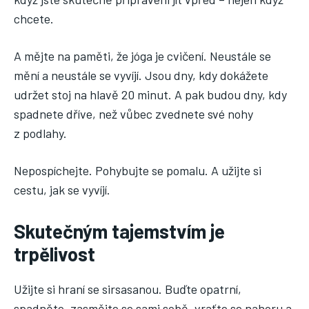
chcete.
A mějte na paměti, že jóga je cvičení. Neustále se
mění a neustále se vyvíjí. Jsou dny, kdy dokážete
udržet stoj na hlavě 20 minut. A pak budou dny, kdy
spadnete dříve, než vůbec zvednete své nohy
z podlahy.
Nepospíchejte. Pohybujte se pomalu. A užijte si
cestu, jak se vyvíjí.
Skutečným tajemstvím je
trpělivost
Užijte si hraní se sirsasanou. Buďte opatrní,
spadněte, zasmějte se sami sobě, vraťte se nahoru a