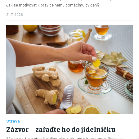
Jak se motivovat k pravidelnému domácímu cvičení?
21. 7. 2026
Strava
Zázvor – zařaďte ho do jídelníčku
Zázvor patří do stejné rodiny jako kurkuma a kardamom. Nejen ve