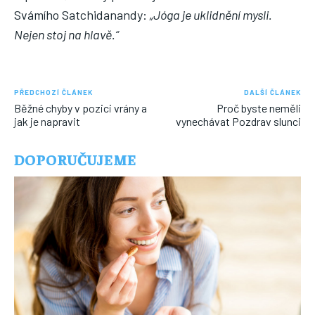
Svámího Satchidanandy:
„Jóga je uklidnění mysli.
Nejen stoj na hlavě.“
PŘEDCHOZÍ ČLÁNEK
DALŠÍ ČLÁNEK
Běžné chyby v pozici vrány a
Proč byste neměli
jak je napravit
vynechávat Pozdrav slunci
DOPORUČUJEME