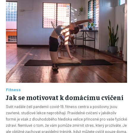
Fitness
Jak se motivovat k domácímu cvičení
Svět nadále čelí pandemii covid-19, fitness centra a posilovny jsou
zavřené, studiové lekce neprobíhají. Pravidelné cvičení v jakékoliv
formě je však z dlouhodobého hlediska velice přínosné pro vaše fyzické
zdraví. Nemluvě o tom, že vám pomůže zmírnit stres, který prožíváte. Je
ale obtížné zachovat pravidelný trénink, když můžete cvičit pouze doma.