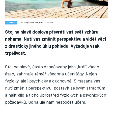
Náš web nabízí komplexní informace a rady pro zdravý životní
styl, zahrnující nejnovější poznatky o různých onemocněních,
přínosné zdravotní praktiky, techniky jógy a rady pro
vyváženou stravu.
ZDROJE:
leahsugerman.com, Foto: Unsplash
Stoj na hlavě doslova převrátí váš svět vzhůru
ZDRAVÍ
nohama. Nutí vás změnit perspektivu a vidět věci
DĚTI
z drasticky jiného úhlu pohledu. Vyžaduje však
trpělivost.
ONEMOCNĚNÍ
STRAVA
Stoj na hlavě, často označovaný jako „král“ všech
ásan, zahrnuje téměř všechna učení jógy. Nejen
FITNESS
fyzicky, ale i psychicky a duchovně. Sirsasana vás
HUBNUTÍ
nutí změnit perspektivu, postavit se svým strachům
JÓGA
a najít klid a ticho uprostřed fyzických a psychických
požadavků. Odhaluje nám nespočet učení.