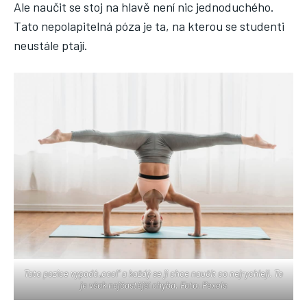
Ale naučit se stoj na hlavě není nic jednoduchého.
Tato nepolapitelná póza je ta, na kterou se studenti
neustále ptají.
Tato pozice vypadá „cool“ a každý se ji chce naučit co nejrychleji. To
je však nejčastější chyba. Foto: Pexels