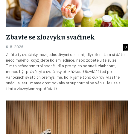
Zbavte se zlozvyku svačinek
6. 8. 2026
0
Znáte ty svačinky mezi jednotlivými denními jídly? Sem tam si dáte
něco malého, když jdete kolem lednice, nebo zobete u televize.
Tímto nešvarem trpí hodně lidí a pro ty, co se snaží zhubnout,
mohou být právě tyto svačinky překážkou. Obzvlášť teď po
vánočních svátcích přemýšlíme, kolik jsme toho cukroví vlastně
snědli a jestli máme dost odvahy stoupnout si na váhu. Jak se s
tímto zlozvykem vypořádat?