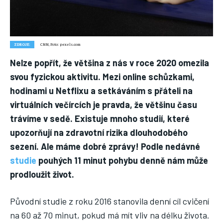
Nic není tak důležité, jako vaše zdraví.
Náš web nabízí komplexní informace a rady pro zdravý životní
styl, zahrnující nejnovější poznatky o různých onemocněních,
přínosné zdravotní praktiky, techniky jógy a rady pro
ZDROJE:
CNN, Foto: pexels.com
vyváženou stravu.
Nelze popřít, že většina z nás v roce 2020 omezila
svou fyzickou aktivitu. Mezi online schůzkami,
ZDRAVÍ
hodinami u Netflixu a setkáváním s přáteli na
DĚTI
virtuálních večírcích je pravda, že většinu času
trávíme v sedě. Existuje mnoho studií, které
ONEMOCNĚNÍ
upozorňují na zdravotní rizika dlouhodobého
STRAVA
sezení. Ale máme dobré zprávy! Podle nedávné
studie
pouhých 11 minut pohybu denně nám může
FITNESS
prodloužit život.
HUBNUTÍ
JÓGA
Původní studie z roku 2016 stanovila denní cíl cvičení
na 60 až 70 minut, pokud má mít vliv na délku života.