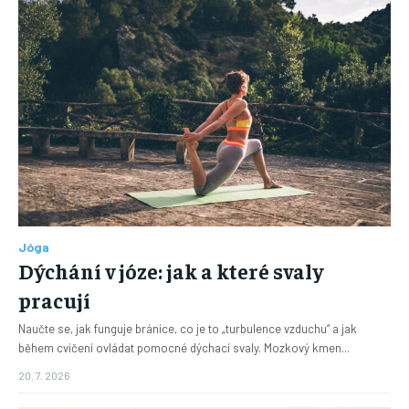
Jóga
Dýchání v józe: jak a které svaly
pracují
Naučte se, jak funguje bránice, co je to „turbulence vzduchu“ a jak
během cvičení ovládat pomocné dýchací svaly. Mozkový kmen...
20. 7. 2026