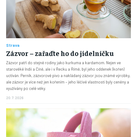
Strava
Zázvor – zařaďte ho do jídelníčku
Zázvor patří do stejné rodiny jako kurkuma a kardamom. Nejen ve
starověké Indii a Číně, ale i v Řecku a Římě, byl jeho oddenek (kořen)
uctíván. Perník, zázvorové pivo a nakládaný zázvor jsou známé výrobky,
ale zázvor je více než jen kořením – jeho léčivé vlastnosti byly ceněny a
využívány po celé věky.
20. 7. 2026