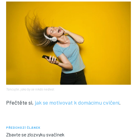
Tancujte, jako by se nikdo nedíval.
Přečtěte si,
jak se motivovat k domácímu cvičení
.
PŘEDCHOZÍ ČLÁNEK
Zbavte se zlozvyku svačinek