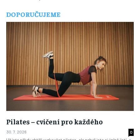
DOPORUČUJEME
Pilates – cvičení pro každého
30. 7. 2026
0
Už jste někdy chtěli vyzkoušet pilates, ale nebyli jste si úplně jistí, o