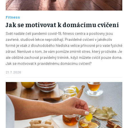
Fitness
Jak se motivovat k domácímu cvičení
Svět nadále čelí pandemii covid-19, fitness centra a posilovny jsou
zavřené, studiové lekce neprobíhají. Pravidelné cvičení v jakékoliv
formě je však z dlouhodobého hlediska velice přínosné pro vaše fyzické
zdraví. Nemluvě o tom, že vám pomůže zmírnit stres, který prožíváte. Je
ale obtížné zachovat pravidelný trénink, když můžete cvičit pouze doma.
Jak se motivovat k pravidelnému domácímu cvičení?
21. 7. 2026