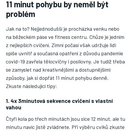
11 minut pohybu by neměl být
problém
Jak na to? Nejjednodušší je procházka venku nebo
na běžeckém páse ve fitness centru. Chůze je jedním
z nejlepších cvičení. Zimní počasí však udržuje lidi
spíše uvnitř a současná opatření z důvodu pandemie
covid-19 zavřela tělocvičny i posilovny. Je tudíž třeba
se zamyslet nad kreativnějšími a dostupnějšími
způsoby, jak si dopřát 11 minut pohybu denně.
Zkuste následující tipy:
1. 4x 3minutová sekvence cvičení s vlastní
vahou
Čtyři kola po třech minutách jsou sice 12 minut, ale tu
minutu navíc jistě zvládnete. Při výběru cviků zkuste