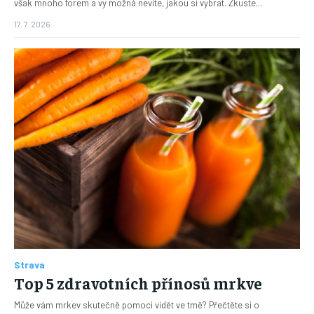
však mnoho forem a vy možná nevíte, jakou si vybrat. Zkuste...
17. 7. 2026
Strava
Top 5 zdravotních přínosů mrkve
Může vám mrkev skutečně pomoci vidět ve tmě? Přečtěte si o