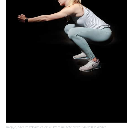
Dřep je jeden ze základních cviků, které můžete zařadit do vaší sekvence.