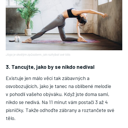
Jóga je skvělým způsobem, jak rozhýbat své tělo.
3. Tancujte, jako by se nikdo nedíval
Existuje jen málo věcí tak zábavných a
osvobozujících, jako je tanec na oblíbené melodie
v pohodlí vašeho obýváku. Když jste doma sami,
nikdo se nedívá. Na 11 minut vám postačí 3 až 4
písničky. Takže odhoďte zábrany a roztančete své
tělo.