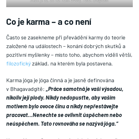
Akce je to, co řídí naše životy. Foto: Unsplash
Co je karma – a co není
Často se zasekneme při převádění karmy do teorie
založené na událostech – konání dobrých skutků a
pozitivní myšlenky – místo toho, abychom viděli větší,
filozofický
základ, na kterém byla postavena.
Karma jóga je jóga činná a je jasně definována
v Bhagavadgítě:
„Práce samotná je vaší výsadou,
nikoliv její plody. Nikdy nedopusťte, aby vaším
motivem bylo ovoce činu a nikdy nepřestávejte
pracovat…Nenechte se ovlivnit úspěchem nebo
neúspěchem. Tato rovnováha se nazývá jóga.“