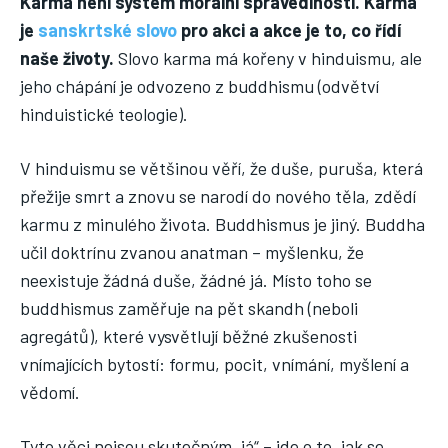
Karma není systém morální spravedlnosti. Karma
je
sanskrtské slovo
pro akci a akce je to, co řídí
naše životy.
Slovo karma má kořeny v hinduismu, ale
jeho chápání je odvozeno z buddhismu (odvětví
hinduistické teologie).
V hinduismu se většinou věří, že duše, puruša, která
přežije smrt a znovu se narodí do nového těla, zdědí
karmu z minulého života. Buddhismus je jiný. Buddha
učil doktrínu zvanou anatman – myšlenku, že
neexistuje žádná duše, žádné já. Místo toho se
buddhismus zaměřuje na pět skandh (neboli
agregátů), které vysvětlují běžné zkušenosti
vnímajících bytostí: formu, pocit, vnímání, myšlení a
vědomí.
Tyto věci nejsou skutečným „já“ – jde o to, jak se