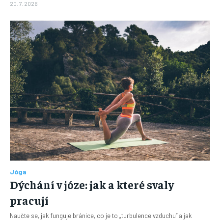
20. 7. 2026
Jóga
Dýchání v józe: jak a které svaly
pracují
Naučte se, jak funguje bránice, co je to „turbulence vzduchu“ a jak