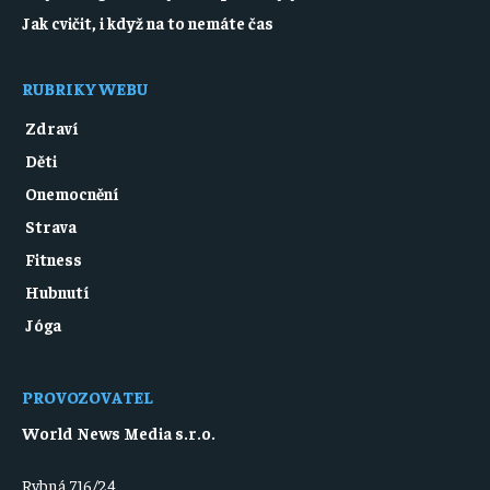
Jak cvičit, i když na to nemáte čas
RUBRIKY WEBU
Zdraví
Děti
Onemocnění
Strava
Fitness
Hubnutí
Jóga
PROVOZOVATEL
World News Media s.r.o.
Rybná 716/24