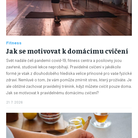
Fitness
Jak se motivovat k domácímu cvičení
Svět nadále čelí pandemii covid-19, fitness centra a posilovny jsou
zavřené, studiové lekce neprobíhají. Pravidelné cvičení v jakékoliv
formě je však z dlouhodobého hlediska velice přínosné pro vaše fyzické
zdraví. Nemluvě o tom, že vám pomůže zmírnit stres, který prožíváte. Je
ale obtížné zachovat pravidelný trénink, když můžete cvičit pouze doma.
Jak se motivovat k pravidelnému domácímu cvičení?
21. 7. 2026