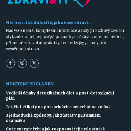
Nic není tak důležité, jako vaše zdraví.
Náš web nabízí komplexní informace a rady pro zdravý životní
styl, zahrnující nejnovější poznatky o různých onemocněních,
přínosné zdravotní praktiky, techniky jógy a rady pro
vyváženou stravu.
NEJČTENĚJŠÍ ČLÁNKY
Vedlejší účinky detoxikačních diet a post-detoxikační
plán
Jak číst etikety na potravinách a nenechat se zmást
3 jednoduché způsoby, jak zůstat v přítomném
okamžiku
Co je energie čchi a jak rozpoznat její nedostatek