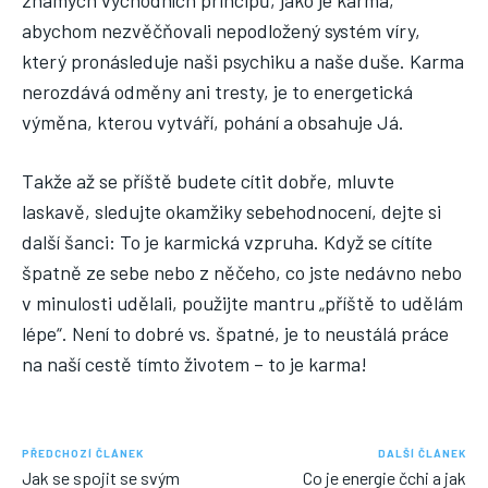
známých východních principů, jako je karma,
abychom nezvěčňovali nepodložený systém víry,
který pronásleduje naši psychiku a naše duše. Karma
nerozdává odměny ani tresty, je to energetická
výměna, kterou vytváří, pohání a obsahuje Já.
Takže až se příště budete cítit dobře, mluvte
laskavě, sledujte okamžiky sebehodnocení, dejte si
další šanci: To je karmická vzpruha. Když se cítíte
špatně ze sebe nebo z něčeho, co jste nedávno nebo
v minulosti udělali, použijte mantru „příště to udělám
lépe“. Není to dobré vs. špatné, je to neustálá práce
na naší cestě tímto životem – to je karma!
PŘEDCHOZÍ ČLÁNEK
DALŠÍ ČLÁNEK
Jak se spojit se svým
Co je energie čchi a jak