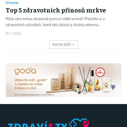
Strava
Top 5 zdravotních přínosů mrkve
Může vám mrkev skutečně pomoci vidět ve tmě? Přečtěte si o
zdravotních výhodách, které tato běžná a chutná zelenina...
16. 7. 2026
Načíst další