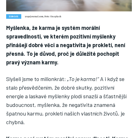
Nic není tak důležité, jako vaše zdraví.
Náš web nabízí komplexní informace a rady pro zdravý životní
styl, zahrnující nejnovější poznatky o různých onemocněních,
ZDROJE:
yogajournal.com, Foto: Unsplash
přínosné zdravotní praktiky, techniky jógy a rady pro
Myšlenka, že karma je systém morální
vyváženou stravu.
spravedlnosti, ve kterém pozitivní myšlenky
přinášejí dobré věci a negativita je prokletí, není
ZDRAVÍ
přesná. To je důvod, proč je důležité pochopit
DĚTI
pravý význam karmy.
ONEMOCNĚNÍ
Slyšeli jsme to milionkrát:
„To je karma!“
A i když se
STRAVA
stalo přesvědčením, že dobré skutky, pozitivní
energie a laskavé myšlenky plodí snazší a šťastnější
FITNESS
budoucnost, myšlenka, že negativita znamená
HUBNUTÍ
špatnou karmu, prokletí našich vlastních životů, je
JÓGA
chybná.