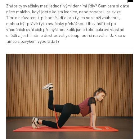
Znáte ty svačinky mezi jednotlivými denními jídly? Sem tam si dáte
něco malého, když jdete kolem lednice, nebo zobete u televize.
Tímto nešvarem trpí hodně lidí a pro ty, co se snaží zhubnout,
mohou být právě tyto svačinky překážkou. Obzvlášť teď po
vánočních svátcích přemýšlíme, kolik jsme toho cukroví vlastně
snědli a jestli máme dost odvahy stoupnout si na váhu. Jak se s
tímto zlozvykem vypořádat?