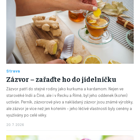
Strava
Zázvor – zařaďte ho do jídelníčku
Zázvor patří do stejné rodiny jako kurkuma a kardamom. Nejen ve
starověké Indii a Číně, ale i v Řecku a Římě, byl jeho oddenek (kořen)
uctíván. Perník, zázvorové pivo a nakládaný zázvor jsou známé výrobky,
ale zázvor je více než jen kořením – jeho léčivé vlastnosti byly ceněny a
využívány po celé věky.
20. 7. 2026