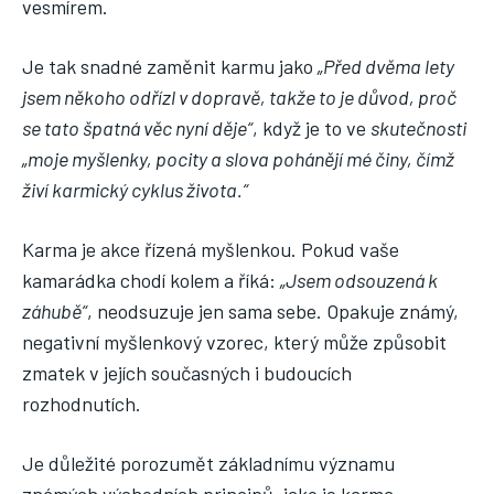
vesmírem.
Je tak snadné zaměnit karmu jako
„Před dvěma lety
jsem někoho odřízl v dopravě, takže to je důvod, proč
se tato špatná věc nyní děje“
, když je to ve
skutečnosti
„moje myšlenky, pocity a slova pohánějí mé činy, čímž
živí karmický cyklus života.“
Karma je akce řízená myšlenkou. Pokud vaše
kamarádka chodí kolem a říká:
„Jsem odsouzená k
záhubě“
, neodsuzuje jen sama sebe. Opakuje známý,
negativní myšlenkový vzorec, který může způsobit
zmatek v jejích současných i budoucích
rozhodnutích.
Je důležité porozumět základnímu významu