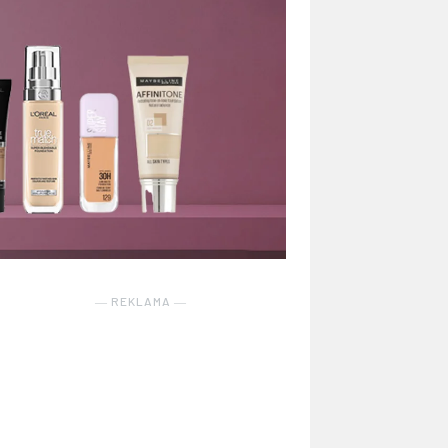
― REKLAMA ―