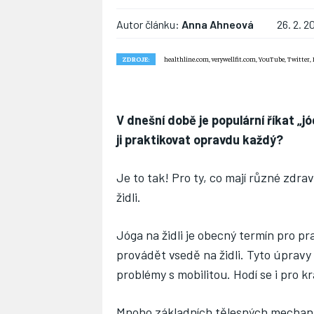
Autor článku:
Anna Ahneová
26. 2. 2
ZDROJE:
healthline.com, verywellfit.com, YouTube, Twitter, 
V dnešní době je populární říkat „j
ji praktikovat opravdu každý?
Je to tak! Pro ty, co mají různé zdra
židli.
Jóga na židli je obecný termín pro pra
provádět vsedě na židli. Tyto úpravy z
problémy s mobilitou. Hodí se i pro k
Mnoho základních tělesných mechanik