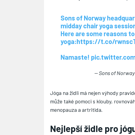
Sons of Norway headquart
midday chair yoga session
Here are some reasons to
yoga:
https://t.co/rwns
Namaste!
pic.twitter.c
— Sons of Norwa
Jóga na židli má nejen výhody pravide
může také pomoci s klouby, rovnováho
menopauza a artritida.
Nejlepší židle pro jóg