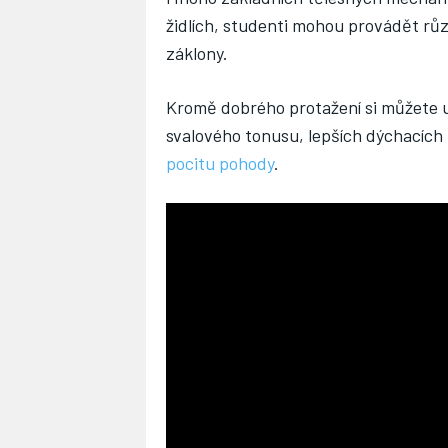
židlích, studenti mohou provádět růz
záklony.
Kromě dobrého protažení si můžete už
svalového tonusu, lepších dýchacích
pocitu pohody
.