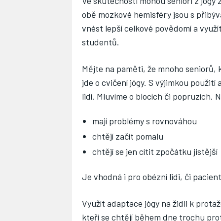
Ve skutečnosti mohou senioři z jógy 
obě mozkové hemisféry jsou s přibýv
vnést lepší celkové povědomí a využít 
studentů.
Mějte na paměti, že mnoho seniorů, k
jde o cvičení jógy. S výjimkou použit
lidí. Mluvíme o blocích či popruzích. N
mají problémy s rovnováhou
chtějí začít pomalu
chtějí se jen cítit zpočátku jistější
Je vhodná i pro obézní lidi, či pacient
Využít adaptace jógy na židli k protaž
kteří se chtějí během dne trochu pr