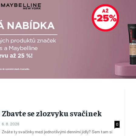
Zbavte se zlozvyku svačinek
6. 8. 2026
0
Znáte ty svačinky mezi jednotlivými denními jídly? Sem tam si