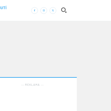
UTÍ
― REKLAMA ―
Nic není tak důležité, jako vaše zdraví.
Náš web nabízí komplexní informace a rady pro
zdravý životní styl, zahrnující nejnovější poznatky o
― REKLAMA ―
různých onemocněních, přínosné zdravotní praktiky,
techniky jógy a rady pro vyváženou stravu.
ZDRAVÍ