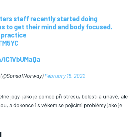
ers staff recently started doing
s to get their mind and body focused.
 practice
cTM5YC
om/iC1VbUMaQa
y (@SonsofNorway)
February 18, 2022
lné jógy, jako je pomoc při stresu, bolesti a únavě, ale
u, a dokonce i s věkem se pojícími problémy jako je
u