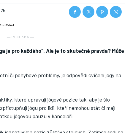
025
Foto: Pxfuel
― REKLAMA ―
óga je pro každého“. Ale je to skutečně pravda? Může
votní či pohybové problémy, je odpovědí cvičení jógy na
ktiky, které upravují jógové pozice tak, aby je šlo
přístupňují jógu pro lidi, kteří nemohou stát či mají
rátkou jógovou pauzu v kanceláři.
 jednotlivých pozic zůstává stejných. Zatímco sedí na