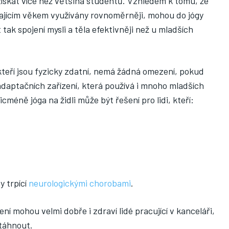
získat více než většina studentů. Vzhledem k tomu, že
ajícím věkem využívány rovnoměrněji, mohou do jógy
tak spojení mysli a těla efektivněji než u mladších
teří jsou fyzicky zdatní, nemá žádná omezení, pokud
í adaptačních zařízení, která používá i mnoho mladších
icméně jóga na židli může být řešení pro lidi, kteří:
y trpící
neurologickými chorobami
.
ení mohou velmi dobře i zdraví lidé pracující v kanceláři,
otáhnout.