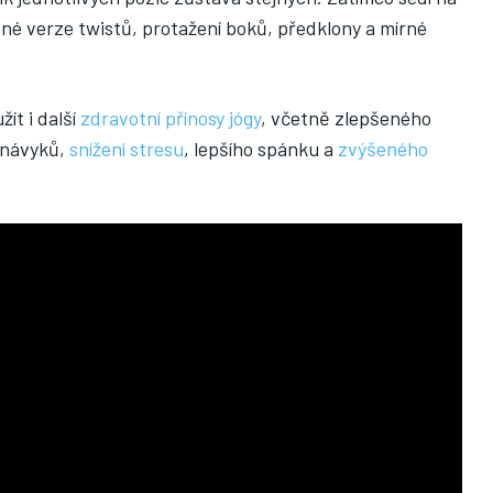
né verze twistů, protažení boků, předklony a mírné
ít i další
zdravotní přínosy jógy
, včetně zlepšeného
 návyků,
snížení stresu
, lepšího spánku a
zvýšeného