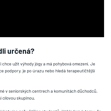
dli určená?
 si chce užít výhody jógy a má pohybová omezení. Je
ce podpory, je po úrazu nebo hledá terapeutičtější
tupné v seniorských centrech a komunitách důchodců,
ší cílovou skupinou.