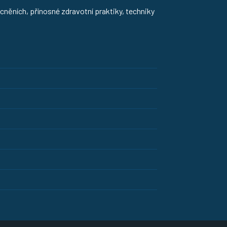
cněních, přínosné zdravotní praktiky, techniky
STRAVA
FITNESS
HUBNUTÍ
JÓGA