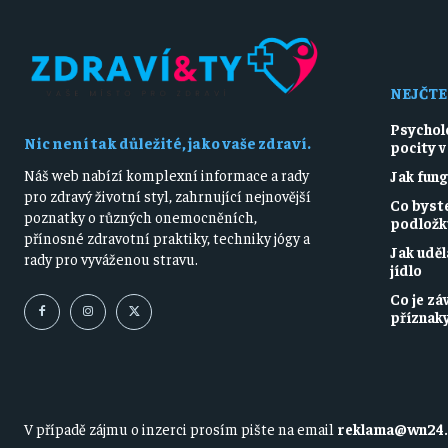
NEJČTE
Psychol
Nic není tak důležité, jako vaše zdraví.
pocity v
Náš web nabízí komplexní informace a rady
Jak fun
pro zdravý životní styl, zahrnující nejnovější
Co byste
poznatky o různých onemocněních,
podložku
přínosné zdravotní praktiky, techniky jógy a
Jak uděl
rady pro vyváženou stravu.
jídlo
Co je záv
příznak
V případě zájmu o inzerci prosím pište na email
reklama@wn24.