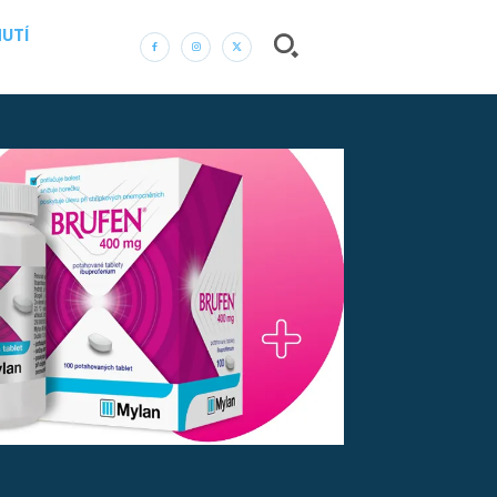
UTÍ
― REKLAMA ―
Nic není tak důležité, jako vaše zdraví.
Náš web nabízí komplexní informace a rady pro
zdravý životní styl, zahrnující nejnovější poznatky o
různých onemocněních, přínosné zdravotní praktiky,
techniky jógy a rady pro vyváženou stravu.
ZDRAVÍ
DĚTI
ONEMOCNĚNÍ