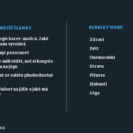
RUBRIKY WEBU
NĚJŠÍ ČLÁNKY
ogie barev: modrá. Jaké
Zdraví
 nás vyvolává
Děti
guje pozornost
Onemocnění
 měli vědět, než si koupíte
Strava
 na jógu
at ze salátu plnohodnotné
Fitness
Hubnutí
islost na jídle a jaké má
Jóga
y
cz
.