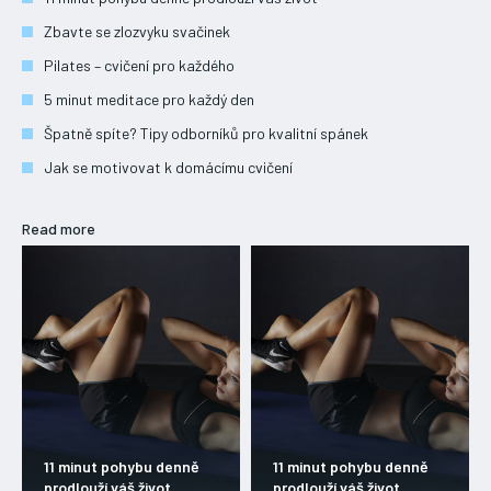
ONEMOCNĚNÍ
Zbavte se zlozvyku svačinek
Pilates – cvičení pro každého
STRAVA
5 minut meditace pro každý den
FITNESS
Špatně spíte? Tipy odborníků pro kvalitní spánek
HUBNUTÍ
Jak se motivovat k domácímu cvičení
JÓGA
Read more
11 minut pohybu denně
11 minut pohybu denně
prodlouží váš život
prodlouží váš život