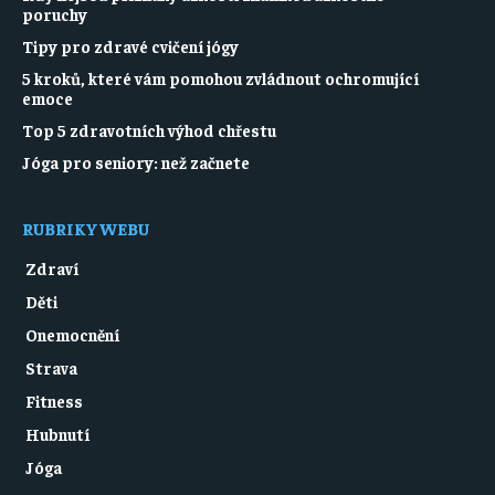
poruchy
Tipy pro zdravé cvičení jógy
5 kroků, které vám pomohou zvládnout ochromující
emoce
Top 5 zdravotních výhod chřestu
Jóga pro seniory: než začnete
RUBRIKY WEBU
Zdraví
Děti
Onemocnění
Strava
Fitness
Hubnutí
Jóga