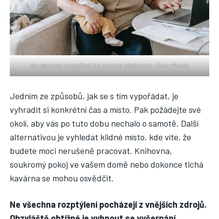
Ne všechna rozptýlení lze snadno eliminovat. Foto: Pexels
Jedním ze způsobů, jak se s tím vypořádat, je
vyhradit si konkrétní čas a místo. Pak požádejte své
okolí, aby vás po tuto dobu nechalo o samotě. Další
alternativou je vyhledat klidné místo, kde víte, že
budete moci nerušeně pracovat. Knihovna,
soukromý pokoj ve vašem domě nebo dokonce tichá
kavárna se mohou osvědčit.
Ne všechna rozptýlení pocházejí z vnějších zdrojů.
Obzvláště obtížné je vyhnout se vyčerpání,