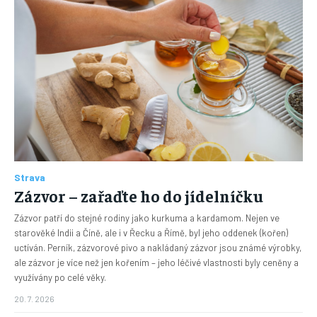
Strava
Zázvor – zařaďte ho do jídelníčku
Zázvor patří do stejné rodiny jako kurkuma a kardamom. Nejen ve
starověké Indii a Číně, ale i v Řecku a Římě, byl jeho oddenek (kořen)
uctíván. Perník, zázvorové pivo a nakládaný zázvor jsou známé výrobky,
ale zázvor je více než jen kořením – jeho léčivé vlastnosti byly ceněny a
využívány po celé věky.
20. 7. 2026