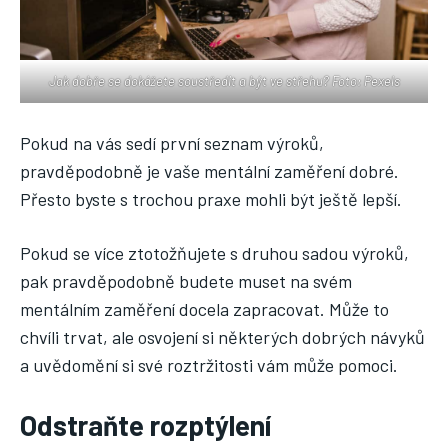
Jak dobře se dokážete soustředit a být ve střehu? Foto: Pexels
Pokud na vás sedí první seznam výroků,
pravděpodobně je vaše mentální zaměření dobré.
Přesto byste s trochou praxe mohli být ještě lepší.
Pokud se více ztotožňujete s druhou sadou výroků,
pak pravděpodobně budete muset na svém
mentálním zaměření docela zapracovat. Může to
chvíli trvat, ale osvojení si některých dobrých návyků
a uvědomění si své roztržitosti vám může pomoci.
Odstraňte rozptýlení