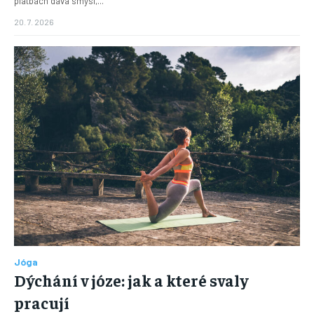
platbách dává smysl,...
20. 7. 2026
Jóga
Dýchání v józe: jak a které svaly
pracují