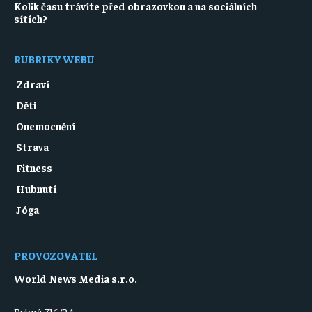
Kolik času trávíte před obrazovkou a na sociálních
sítích?
RUBRIKY WEBU
Zdraví
Děti
Onemocnění
Strava
Fitness
Hubnutí
Jóga
PROVOZOVATEL
World News Media s.r.o.
Rybná 716/24