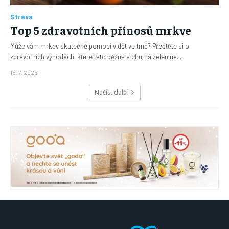
Strava
Top 5 zdravotních přínosů mrkve
Může vám mrkev skutečně pomoci vidět ve tmě? Přečtěte si o
zdravotních výhodách, které tato běžná a chutná zelenina...
16. 7. 2026
Načíst další