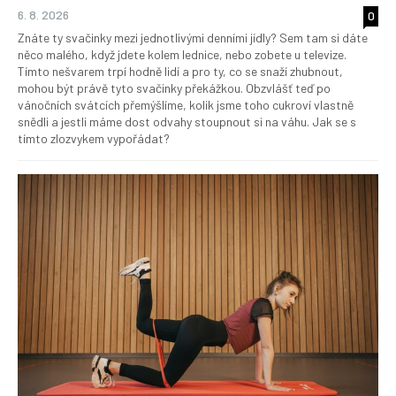
6. 8. 2026
0
Znáte ty svačinky mezi jednotlivými denními jídly? Sem tam si dáte
něco malého, když jdete kolem lednice, nebo zobete u televize.
Tímto nešvarem trpí hodně lidí a pro ty, co se snaží zhubnout,
mohou být právě tyto svačinky překážkou. Obzvlášť teď po
vánočních svátcích přemýšlíme, kolik jsme toho cukroví vlastně
snědli a jestli máme dost odvahy stoupnout si na váhu. Jak se s
tímto zlozvykem vypořádat?