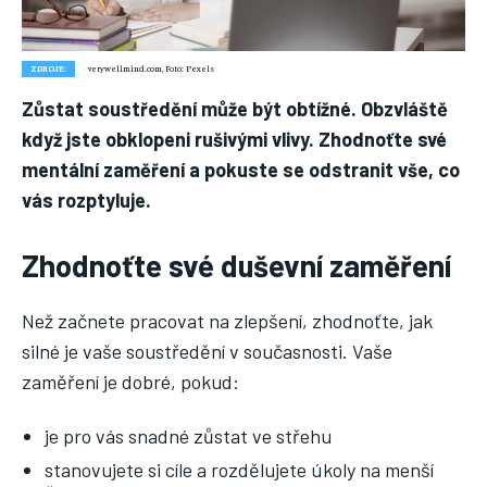
Nic není tak důležité, jako vaše zdraví.
Náš web nabízí komplexní informace a rady pro zdravý životní
styl, zahrnující nejnovější poznatky o různých onemocněních,
ZDROJE:
verywellmind.com, Foto: Pexels
přínosné zdravotní praktiky, techniky jógy a rady pro
vyváženou stravu.
Zůstat soustředění může být obtížné. Obzvláště
když jste obklopeni rušivými vlivy. Zhodnoťte své
mentální zaměření a pokuste se odstranit vše, co
ZDRAVÍ
vás rozptyluje.
DĚTI
Zhodnoťte své duševní zaměření
ONEMOCNĚNÍ
STRAVA
Než začnete pracovat na zlepšení, zhodnoťte, jak
FITNESS
silné je vaše soustředění v současnosti. Vaše
zaměření je dobré, pokud:
HUBNUTÍ
JÓGA
je pro vás snadné zůstat ve střehu
stanovujete si cíle a rozdělujete úkoly na menší