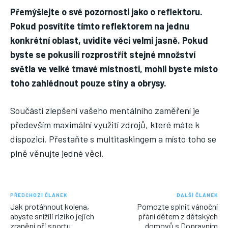
Přemýšlejte o své pozornosti jako o reflektoru.
Pokud posvítíte tímto reflektorem na jednu
konkrétní oblast, uvidíte věci velmi jasně. Pokud
byste se pokusili rozprostřít stejné množství
světla ve velké tmavé místnosti, mohli byste místo
toho zahlédnout pouze stíny a obrysy.
Součástí zlepšení vašeho mentálního zaměření je
především maximální využití zdrojů, které máte k
dispozici. Přestaňte s multitaskingem a místo toho se
plně věnujte jedné věci.
PŘEDCHOZÍ ČLÁNEK
DALŠÍ ČLÁNEK
Jak protáhnout kolena,
Pomozte splnit vánoční
abyste snížili riziko jejich
přání dětem z dětských
zranění při sportu
domovů s Dopravním