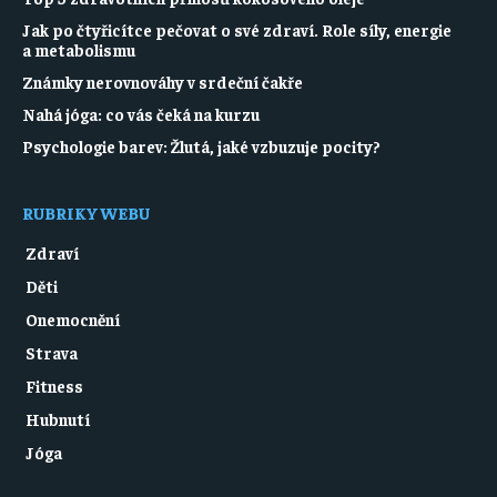
Jak po čtyřicítce pečovat o své zdraví. Role síly, energie
a metabolismu
Známky nerovnováhy v srdeční čakře
Nahá jóga: co vás čeká na kurzu
Psychologie barev: Žlutá, jaké vzbuzuje pocity?
RUBRIKY WEBU
Zdraví
Děti
Onemocnění
Strava
Fitness
Hubnutí
Jóga