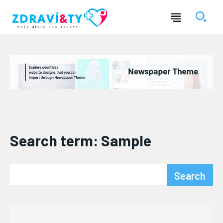
― REKLAMA ―
Search term:
Sample
Search
Nic není tak důležité, jako vaše zdraví.
Náš web nabízí komplexní informace a rady pro zdravý životní
styl, zahrnující nejnovější poznatky o různých onemocněních,
přínosné zdravotní praktiky, techniky jógy a rady pro
vyváženou stravu.