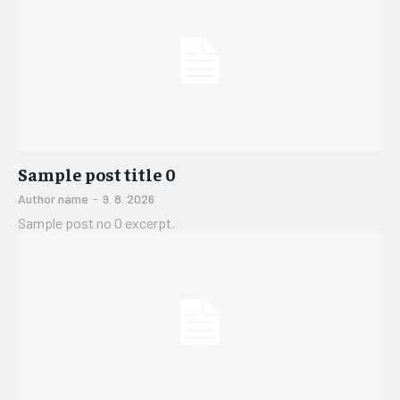
ZDRAVÍ
DĚTI
ONEMOCNĚNÍ
STRAVA
Sample post title 0
FITNESS
Author name
-
9. 8. 2026
Sample post no 0 excerpt.
HUBNUTÍ
JÓGA