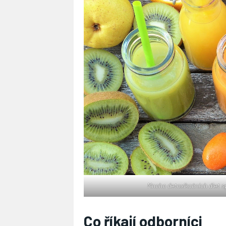
Mnoho detoxikačních diet s
Co říkají odborníci