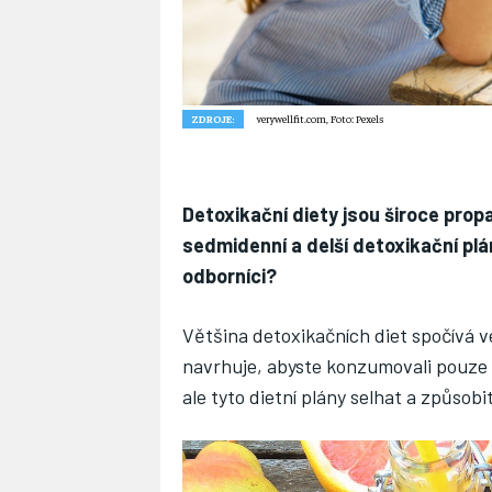
ZDROJE:
verywellfit.com, Foto: Pexels
Detoxikační diety jsou široce prop
sedmidenní a delší detoxikační plán
odborníci?
Většina detoxikačních diet spočívá v
navrhuje, abyste konzumovali pouze
ale tyto dietní plány selhat a způso