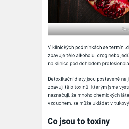
Deto
V klinických podmínkách se termín „d
zbavuje tělo alkoholu, drog nebo jed
na klinice pod dohledem profesionála 
Detoxikační diety jsou postavené na
zbavují tělo toxinů, kterým jsme vy
naznačují, že mnoho chemických láte
vzduchem, se může ukládat v tukový
Co jsou to toxiny