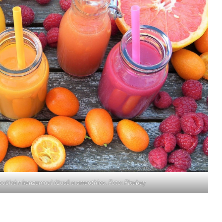
počívá v konzumaci džusů a smoothies. Foto: Pixabay