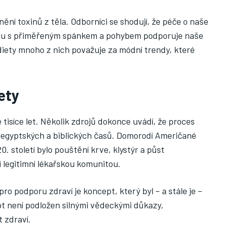
nění toxinů z těla. Odborníci se shodují, že péče o naše
polu s přiměřeným spánkem a pohybem podporuje naše
diety mnoho z nich považuje za módní trendy, které
ety
 tisíce let. Několik zdrojů dokonce uvádí, že proces
roegyptských a biblických časů. Domorodí Američané
20. století bylo pouštění krve, klystýr a půst
legitimní lékařskou komunitou.
ro podporu zdraví je koncept, který byl – a stále je –
pt není podložen silnými vědeckými důkazy,
 zdraví.