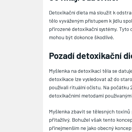
Detoxikační dieta má sloužit k odstra
tělo vyváženým přístupem k jídlu s
přirozené detoxikační systémy. Tyto 
mohou být dokonce škodlivé.
Pozadí detoxikační di
Myšlenka na detoxikaci těla se datuje
detoxikace lze vysledovat až do sta
používali rituální očistu. Na počátku 
detoxikačními metodami používanými 
Myšlenka zbavit se tělesných toxinů p
přitažlivý. Bohužel však tento konce
přinejmenším ne jako obecný koncept