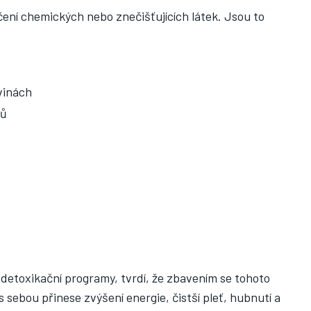
čení chemických nebo znečišťujících látek. Jsou to
vinách
lů
é detoxikační programy, tvrdí, že zbavením se tohoto
s sebou přinese zvýšení energie, čistší pleť, hubnutí a