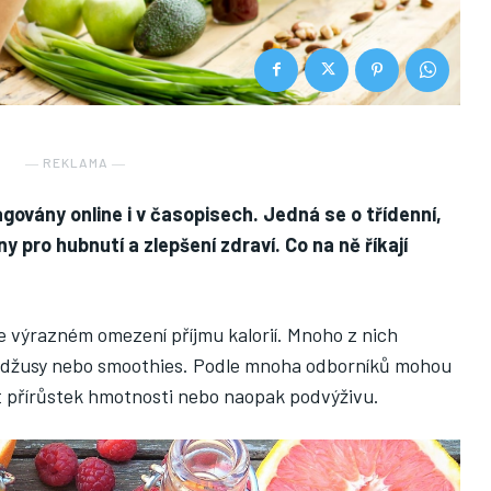
― REKLAMA ―
agovány online i v časopisech. Jedná se o třídenní,
y pro hubnutí a zlepšení zdraví. Co na ně říkají
e výrazném omezení příjmu kalorií. Mnoho z nich
 džusy nebo smoothies. Podle mnoha odborníků mohou
bit přírůstek hmotnosti nebo naopak podvýživu.