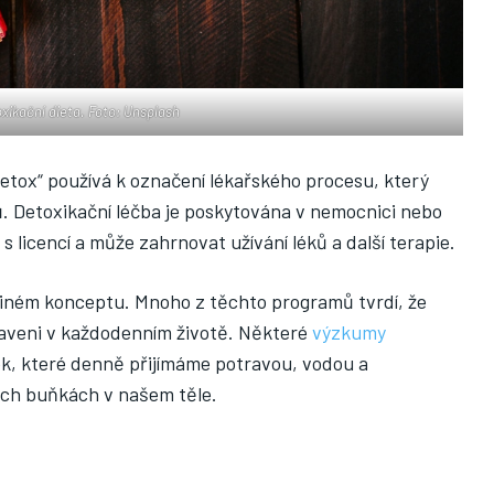
xikační dieta. Foto: Unsplash
etox“ používá k označení lékařského procesu, který
ů. Detoxikační léčba je poskytována v nemocnici nebo
s licencí a může zahrnovat užívání léků a další terapie.
 jiném konceptu. Mnoho z těchto programů tvrdí, že
staveni v každodenním životě. Některé
výzkumy
k, které denně přijímáme potravou, vodou a
ch buňkách v našem těle.