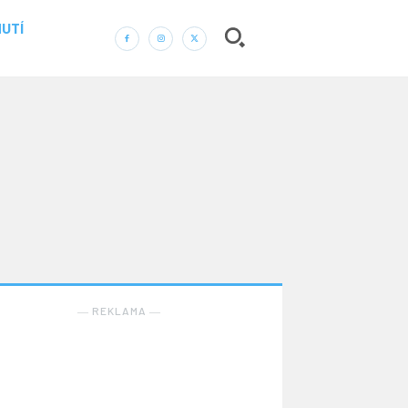
UTÍ
― REKLAMA ―
Nic není tak důležité, jako vaše zdraví.
Náš web nabízí komplexní informace a rady pro
zdravý životní styl, zahrnující nejnovější poznatky o
― REKLAMA ―
různých onemocněních, přínosné zdravotní praktiky,
techniky jógy a rady pro vyváženou stravu.
ZDRAVÍ