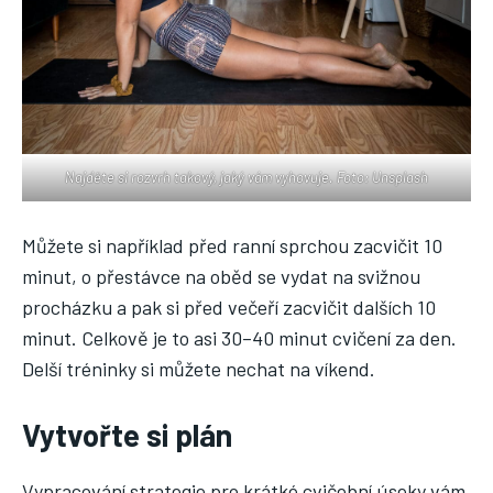
Najděte si rozvrh takový, jaký vám vyhovuje. Foto: Unsplash
Můžete si například před ranní sprchou zacvičit 10
minut, o přestávce na oběd se vydat na svižnou
procházku a pak si před večeří zacvičit dalších 10
minut. Celkově je to asi 30–40 minut cvičení za den.
Delší tréninky si můžete nechat na víkend.
Vytvořte si plán
Vypracování strategie pro krátké cvičební úseky vám