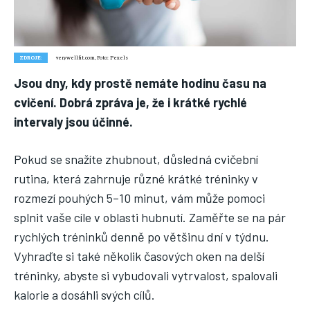
Nic není tak důležité, jako vaše zdraví.
Náš web nabízí komplexní informace a rady pro zdravý životní
styl, zahrnující nejnovější poznatky o různých onemocněních,
přínosné zdravotní praktiky, techniky jógy a rady pro
ZDROJE:
verywellfit.com, Foto: Pexels
vyváženou stravu.
Jsou dny, kdy prostě nemáte hodinu času na
cvičení. Dobrá zpráva je, že i krátké rychlé
ZDRAVÍ
intervaly jsou účinné.
DĚTI
Pokud se snažíte zhubnout, důsledná cvičební
ONEMOCNĚNÍ
rutina, která zahrnuje různé krátké tréninky v
STRAVA
rozmezí pouhých 5–10 minut, vám může pomoci
FITNESS
splnit vaše cíle v oblasti hubnutí. Zaměřte se na pár
rychlých tréninků denně po většinu dní v týdnu.
HUBNUTÍ
Vyhraďte si také několik časových oken na delší
JÓGA
tréninky, abyste si vybudovali vytrvalost, spalovali
kalorie a dosáhli svých cílů.