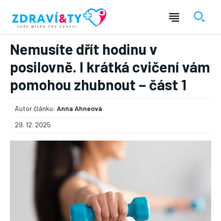
Nemusíte dřít hodinu v
posilovně. I krátká cvičení vám
pomohou zhubnout – část 1
Autor článku:
Anna Ahneová
29. 12. 2025
― REKLAMA ―