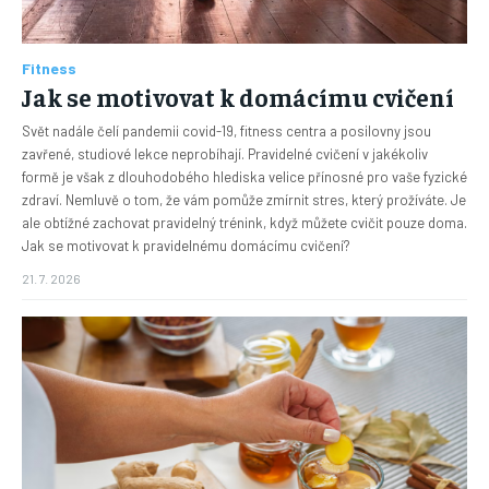
Fitness
Jak se motivovat k domácímu cvičení
Svět nadále čelí pandemii covid-19, fitness centra a posilovny jsou
zavřené, studiové lekce neprobíhají. Pravidelné cvičení v jakékoliv
formě je však z dlouhodobého hlediska velice přínosné pro vaše fyzické
zdraví. Nemluvě o tom, že vám pomůže zmírnit stres, který prožíváte. Je
ale obtížné zachovat pravidelný trénink, když můžete cvičit pouze doma.
Jak se motivovat k pravidelnému domácímu cvičení?
21. 7. 2026