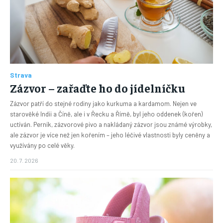
Strava
Zázvor – zařaďte ho do jídelníčku
Zázvor patří do stejné rodiny jako kurkuma a kardamom. Nejen ve
starověké Indii a Číně, ale i v Řecku a Římě, byl jeho oddenek (kořen)
uctíván. Perník, zázvorové pivo a nakládaný zázvor jsou známé výrobky,
ale zázvor je více než jen kořením – jeho léčivé vlastnosti byly ceněny a
využívány po celé věky.
20. 7. 2026