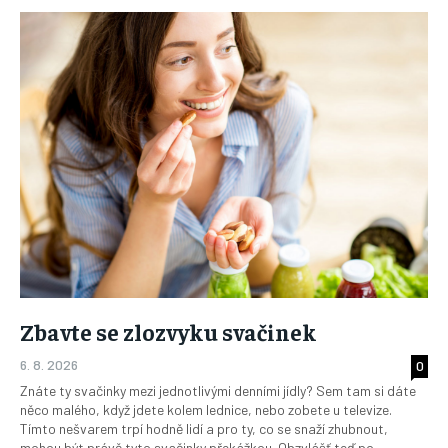
Zbavte se zlozvyku svačinek
6. 8. 2026
0
Znáte ty svačinky mezi jednotlivými denními jídly? Sem tam si dáte
něco malého, když jdete kolem lednice, nebo zobete u televize.
Tímto nešvarem trpí hodně lidí a pro ty, co se snaží zhubnout,
mohou být právě tyto svačinky překážkou. Obzvlášť teď po