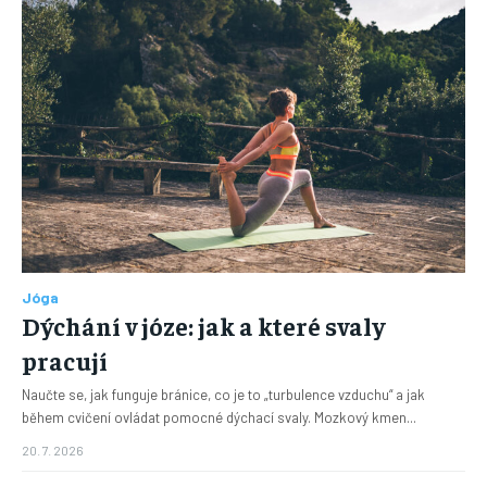
Jóga
Dýchání v józe: jak a které svaly
pracují
Naučte se, jak funguje bránice, co je to „turbulence vzduchu“ a jak
během cvičení ovládat pomocné dýchací svaly. Mozkový kmen...
20. 7. 2026