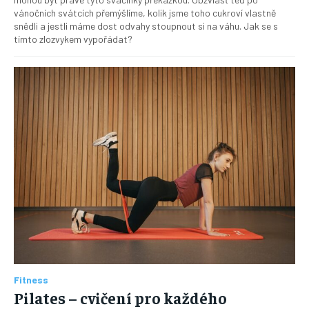
vánočních svátcích přemýšlíme, kolik jsme toho cukroví vlastně
snědli a jestli máme dost odvahy stoupnout si na váhu. Jak se s
tímto zlozvykem vypořádat?
Fitness
Pilates – cvičení pro každého