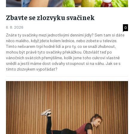
Zbavte se zlozvyku svačinek
6. 8. 2026
0
Znáte ty svačinky mezi jednotlivými denními jídly? Sem tam si dáte
něco malého, když jdete kolem lednice, nebo zobete u televize.
Tímto nešvarem trpí hodně lidí a pro ty, co se snaží zhubnout,
mohou být právě tyto svačinky překážkou. Obzvlášť teď po
vánočních svátcích přemýšlíme, kolik jsme toho cukroví vlastně
snědli a jestli máme dost odvahy stoupnout si na váhu. Jak se s
tímto zlozvykem vypořádat?