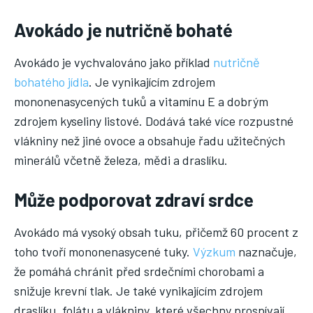
Avokádo je nutričně bohaté
Avokádo je vychvalováno jako příklad
nutričně
bohatého jídla
. Je vynikajícím zdrojem
mononenasycených tuků a vitamínu E a dobrým
zdrojem kyseliny listové. Dodává také více rozpustné
vlákniny než jiné ovoce a obsahuje řadu užitečných
minerálů včetně železa, mědi a draslíku.
Může podporovat zdraví srdce
Avokádo má vysoký obsah tuku, přičemž 60 procent z
toho tvoří mononenasycené tuky.
Výzkum
naznačuje,
že pomáhá chránit před srdečními chorobami a
snižuje krevní tlak. Je také vynikajícím zdrojem
draslíku, folátu a vlákniny, které všechny prospívají