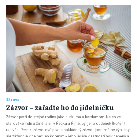
Strava
Zázvor – zařaďte ho do jídelníčku
Zázvor patří do stejné rodiny jako kurkuma a kardamom. Nejen ve
starověké Indii a Číně, ale i v Řecku a Římě, byl jeho oddenek (kořen)
uctíván. Perník, zázvorové pivo a nakládaný zázvor jsou známé výrobky,
ale zázvor je více než jen kořením – jeho léčivé vlastnosti byly ceněny a