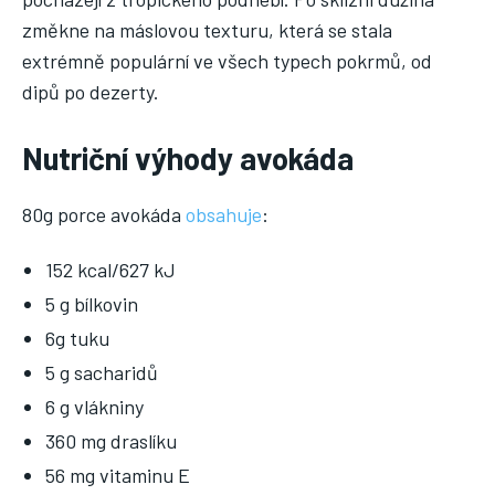
změkne na máslovou texturu, která se stala
extrémně populární ve všech typech pokrmů, od
dipů po dezerty.
Nutriční výhody avokáda
80g porce avokáda
obsahuje
:
152 kcal/627 kJ
5 g bílkovin
6g tuku
5 g sacharidů
6 g vlákniny
360 mg draslíku
56 mg vitaminu E