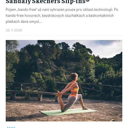
Sandály Skechers Slip-ins®
Pojem „hands-free“ už není vyhrazen pouze pro oblast technologií. Po
hands-free hovorech, bezdrátových sluchátkách a bezkontaktních
platbách dává smysl,...
20. 7. 2026
Jóga