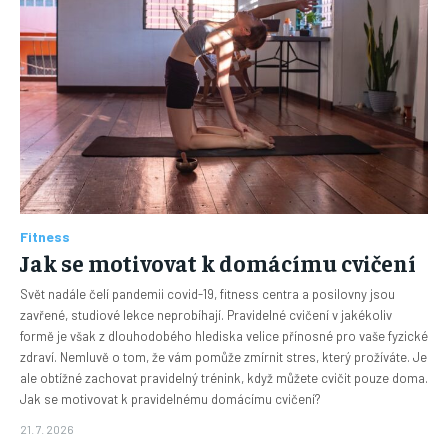
Fitness
Jak se motivovat k domácímu cvičení
Svět nadále čelí pandemii covid-19, fitness centra a posilovny jsou
zavřené, studiové lekce neprobíhají. Pravidelné cvičení v jakékoliv
formě je však z dlouhodobého hlediska velice přínosné pro vaše fyzické
zdraví. Nemluvě o tom, že vám pomůže zmírnit stres, který prožíváte. Je
ale obtížné zachovat pravidelný trénink, když můžete cvičit pouze doma.
Jak se motivovat k pravidelnému domácímu cvičení?
21. 7. 2026