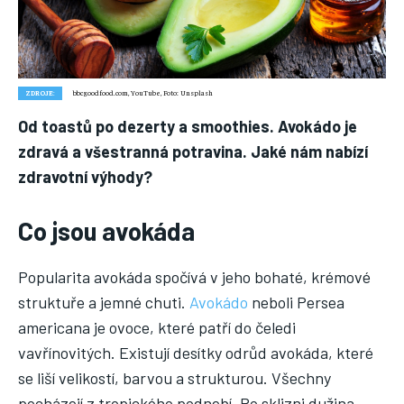
Nic není tak důležité, jako vaše zdraví.
Náš web nabízí komplexní informace a rady pro zdravý životní
styl, zahrnující nejnovější poznatky o různých onemocněních,
přínosné zdravotní praktiky, techniky jógy a rady pro
vyváženou stravu.
ZDROJE:
bbcgoodfood.com, YouTube, Foto: Unsplash
Od toastů po dezerty a smoothies. Avokádo je
ZDRAVÍ
zdravá a všestranná potravina. Jaké nám nabízí
zdravotní výhody?
DĚTI
ONEMOCNĚNÍ
Co jsou avokáda
STRAVA
Popularita avokáda spočívá v jeho bohaté, krémové
FITNESS
struktuře a jemné chuti.
Avokádo
neboli Persea
HUBNUTÍ
americana je ovoce, které patří do čeledi
vavřínovitých. Existují desítky odrůd avokáda, které
JÓGA
se liší velikostí, barvou a strukturou. Všechny
pocházejí z tropického podnebí. Po sklizni dužina