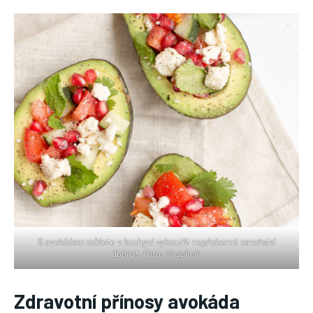
S avokádem můžete v kuchyni vykouzlit nepřeberné množství
dobrot. Foto: Unsplash
Zdravotní přínosy avokáda