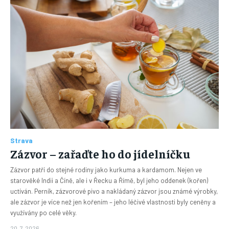
Strava
Zázvor – zařaďte ho do jídelníčku
Zázvor patří do stejné rodiny jako kurkuma a kardamom. Nejen ve
starověké Indii a Číně, ale i v Řecku a Římě, byl jeho oddenek (kořen)
uctíván. Perník, zázvorové pivo a nakládaný zázvor jsou známé výrobky,
ale zázvor je více než jen kořením – jeho léčivé vlastnosti byly ceněny a
využívány po celé věky.
20. 7. 2026