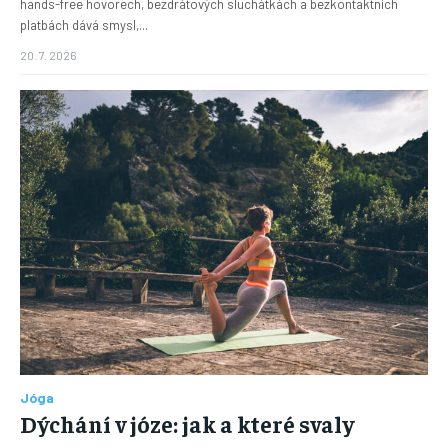
hands-free hovorech, bezdrátových sluchátkách a bezkontaktních
platbách dává smysl,...
20. 7. 2026
Jóga
Dýchání v józe: jak a které svaly