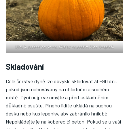
Dýně je sezónní potravina, sklízí se na podzim. Foto: Unsplash
Skladování
Celé čerstvé dýně lze obvykle skladovat 30–90 dní,
pokud jsou uchovávány na chladném a suchém
místě. Dýni nejprve omyjte a před uskladněním
důkladně osušte. Mnoho lidí je ukládá na suchou
desku nebo kus lepenky, aby zabránilo hnilobě.
Nepokládejte je na koberec či beton. Pokud se u vaší