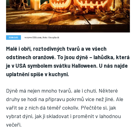
Nic není tak důležité, jako vaše zdraví.
Náš web nabízí komplexní informace a rady pro zdravý životní
styl, zahrnující nejnovější poznatky o různých onemocněních,
přínosné zdravotní praktiky, techniky jógy a rady pro
vyváženou stravu.
ZDROJE:
verywellfit.com, Foto: Unsplash
Malé i obří, roztodivných tvarů a ve všech
ZDRAVÍ
odstínech oranžové. To jsou dýně – lahůdka, která
je v USA symbolem svátku Halloween. U nás najde
DĚTI
uplatnění spíše v kuchyni.
ONEMOCNĚNÍ
Dýně má nejen mnoho tvarů, ale i chutí. Některé
STRAVA
druhy se hodí na přípravu pokrmů více než jiné. Ale
FITNESS
vařit se z nich dá téměř cokoliv. Přečtěte si, jak
HUBNUTÍ
vybrat dýni, jak ji skladovat i proměnit v lahodnou
večeři.
JÓGA