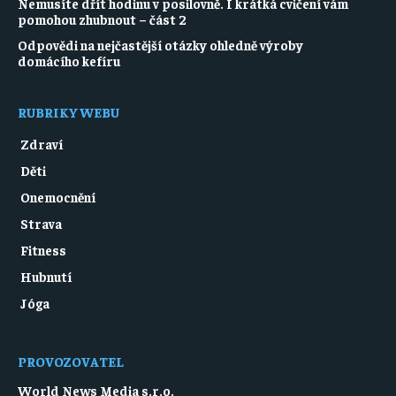
Nemusíte dřít hodinu v posilovně. I krátká cvičení vám
pomohou zhubnout – část 2
Odpovědi na nejčastější otázky ohledně výroby
domácího kefíru
RUBRIKY WEBU
Zdraví
Děti
Onemocnění
Strava
Fitness
Hubnutí
Jóga
PROVOZOVATEL
World News Media s.r.o.