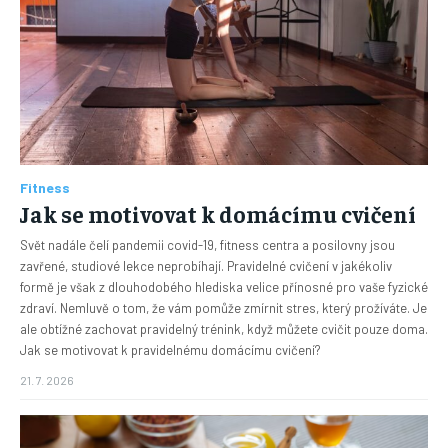
Fitness
Jak se motivovat k domácímu cvičení
Svět nadále čelí pandemii covid-19, fitness centra a posilovny jsou
zavřené, studiové lekce neprobíhají. Pravidelné cvičení v jakékoliv
formě je však z dlouhodobého hlediska velice přínosné pro vaše fyzické
zdraví. Nemluvě o tom, že vám pomůže zmírnit stres, který prožíváte. Je
ale obtížné zachovat pravidelný trénink, když můžete cvičit pouze doma.
Jak se motivovat k pravidelnému domácímu cvičení?
21. 7. 2026