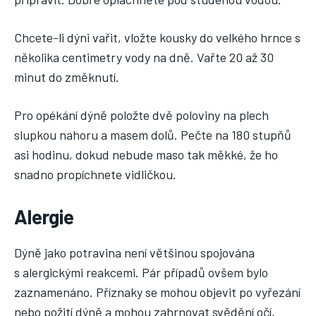
Chcete-li dýni vařit, vložte kousky do velkého hrnce s
několika centimetry vody na dně. Vařte 20 až 30
minut do změknutí.
Pro opékání dýně položte dvě poloviny na plech
slupkou nahoru a masem dolů. Pečte na 180 stupňů
asi hodinu, dokud nebude maso tak měkké, že ho
snadno propíchnete vidličkou.
Alergie
Dýně jako potravina není většinou spojována
s alergickými reakcemi. Pár případů ovšem bylo
zaznamenáno. Příznaky se mohou objevit po vyřezání
nebo požití dýně a mohou zahrnovat svědění očí,