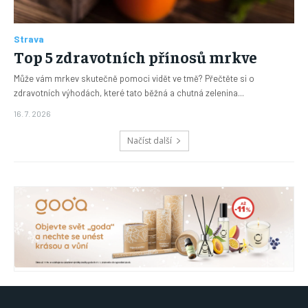
Strava
Top 5 zdravotních přínosů mrkve
Může vám mrkev skutečně pomoci vidět ve tmě? Přečtěte si o
zdravotních výhodách, které tato běžná a chutná zelenina...
16. 7. 2026
Načíst další