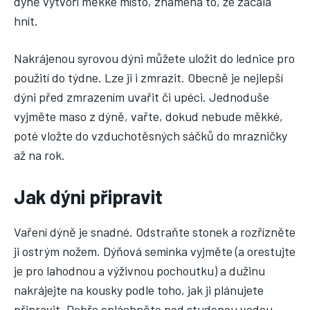
dýně vytvoří měkké místo, znamená to, že začala
hnít.
Nakrájenou syrovou dýni můžete uložit do lednice pro
použití do týdne. Lze ji i zmrazit. Obecně je nejlepší
dýni před zmrazením uvařit či upéci. Jednoduše
vyjměte maso z dýně, vařte, dokud nebude měkké,
poté vložte do vzduchotěsných sáčků do mrazničky
až na rok.
Jak dýni připravit
Vaření dýně je snadné. Odstraňte stonek a rozřízněte
ji ostrým nožem. Dýňová semínka vyjměte (a orestujte
je pro lahodnou a výživnou pochoutku) a dužinu
nakrájejte na kousky podle toho, jak ji plánujete
připravit. Dobře opláchněte pod studenou vodou.