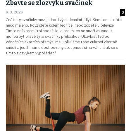
Zbavte se zlozvyku svačinek
6. 8. 2026
0
Znáte ty svačinky mezi jednotlivými denními jídly? Sem tam si dáte
něco malého, když jdete kolem lednice, nebo zobete u televize.
Tímto nešvarem trpí hodně lidí a pro ty, co se snaží zhubnout,
mohou být právě tyto svačinky překážkou. Obzvlášť teď po
vánočních svátcích přemýšlíme, kolik jsme toho cukroví vlastně
snědli a jestli máme dost odvahy stoupnout si na váhu. Jak se s
tímto zlozvykem vypořádat?