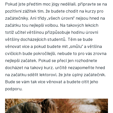
Pokud jste předtím moc jógy nedělali, připravte se na
pozitivní zážitek tím, že budete chodit na kurzy pro
začátečníky. Ani třídy „všech úrovní“ nejsou hned na
začátku tou nejlepší volbou. Na takových lekcích
totiž učitel většinou přizpůsobuje hodinu úrovni
většiny docházejících studentů. Těm se bude
věnovat více a pokud budete mít „smůlu“ a většina
cvičících bude pokročilejší, nebude to pro vás zrovna
nejlepší začátek. Pokud se přeci jen rozhodnete
docházet na takový kurz, určitě nezapomeňte hned
na začátku sdělit lektorovi, že jste úplný začátečník.
Bude se vám tak více věnovat a budete cítit jeho
podporu.