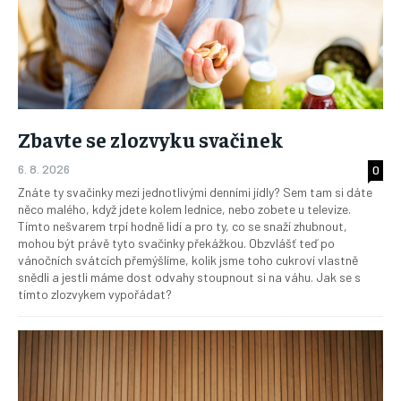
Zbavte se zlozvyku svačinek
6. 8. 2026
0
Znáte ty svačinky mezi jednotlivými denními jídly? Sem tam si dáte
něco malého, když jdete kolem lednice, nebo zobete u televize.
Tímto nešvarem trpí hodně lidí a pro ty, co se snaží zhubnout,
mohou být právě tyto svačinky překážkou. Obzvlášť teď po
vánočních svátcích přemýšlíme, kolik jsme toho cukroví vlastně
snědli a jestli máme dost odvahy stoupnout si na váhu. Jak se s
tímto zlozvykem vypořádat?