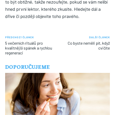
to být obtížné, takže nezoufejte, pokud se vám nelíbí
hned první lektor, kterého zkusíte. Hledejte dál a
dříve či později objevíte toho pravého.
PŘEDCHOZÍ ČLÁNEK
DALŠÍ ČLÁNEK
5 večerních rituálů pro
Co byste neměli pít, když
kvalitnější spánek a rychlou
cvičíte
regeneraci
DOPORUČUJEME