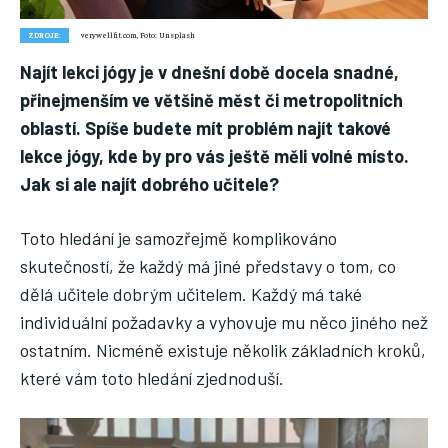
Náš web nabízí komplexní informace a rady pro zdravý životní
ZDROJE:
verywellfit.com, Foto: Unsplash
styl, zahrnující nejnovější poznatky o různých onemocněních,
přínosné zdravotní praktiky, techniky jógy a rady pro
Najít lekci jógy je v dnešní době docela snadné,
vyváženou stravu.
přinejmenším ve většině měst či metropolitních
oblastí. Spíše budete mít problém najít takové
ZDRAVÍ
lekce jógy, kde by pro vás ještě měli volné místo.
Jak si ale najít dobrého učitele?
DĚTI
ONEMOCNĚNÍ
Toto hledání je samozřejmě komplikováno
skutečností, že každý má jiné představy o tom, co
STRAVA
dělá učitele dobrým učitelem. Každý má také
FITNESS
individuální požadavky a vyhovuje mu něco jiného než
HUBNUTÍ
ostatním. Nicméně existuje několik základních kroků,
které vám toto hledání zjednoduší.
JÓGA