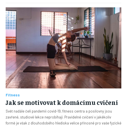
Fitness
Jak se motivovat k domácímu cvičení
Svět nadále čelí pandemii covid-19, fitness centra a posilovny jsou
zavřené, studiové lekce neprobíhají. Pravidelné cvičení v jakékoliv
formě je však z dlouhodobého hlediska velice přínosné pro vaše fyzické