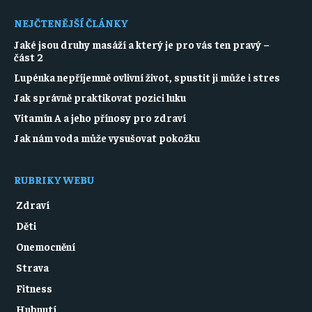
NEJČTENĚJŠÍ ČLÁNKY
Jaké jsou druhy masáží a který je pro vás ten pravý –
část 2
Lupénka nepříjemně ovlivní život, spustit ji může i stres
Jak správně praktikovat pozici luku
Vitamín A a jeho přínosy pro zdraví
Jak nám voda může vysušovat pokožku
RUBRIKY WEBU
Zdraví
Děti
Onemocnění
Strava
Fitness
Hubnutí