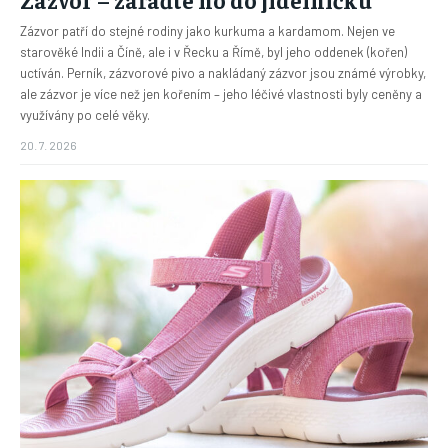
Zázvor patří do stejné rodiny jako kurkuma a kardamom. Nejen ve
starověké Indii a Číně, ale i v Řecku a Římě, byl jeho oddenek (kořen)
uctíván. Perník, zázvorové pivo a nakládaný zázvor jsou známé výrobky,
ale zázvor je více než jen kořením – jeho léčivé vlastnosti byly ceněny a
využívány po celé věky.
20. 7. 2026