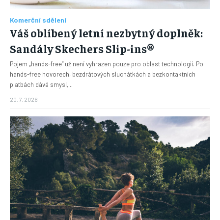
Komerční sdělení
Váš oblíbený letní nezbytný doplněk:
Sandály Skechers Slip-ins®
Pojem „hands-free“ už není vyhrazen pouze pro oblast technologií. Po
hands-free hovorech, bezdrátových sluchátkách a bezkontaktních
platbách dává smysl,...
20. 7. 2026