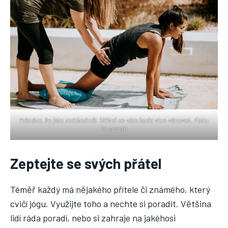
řekněte, že jste začátečník. Učitel se vám bude více věnovat. Foto:
Unsplash
Zeptejte se svých přátel
Téměř každý má nějakého přítele či známého, který
cvičí jógu. Využijte toho a nechte si poradit. Většina
lidí ráda poradí, nebo si zahraje na jakéhosi