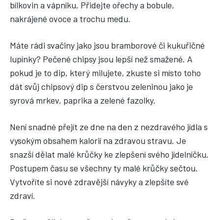
bílkovin a vápníku. Přidejte ořechy a bobule,
nakrájené ovoce a trochu medu.
Máte rádi svačiny jako jsou bramborové či kukuřičné
lupínky? Pečené chipsy jsou lepší než smažené. A
pokud je to dip, který milujete, zkuste si místo toho
dát svůj chipsový dip s čerstvou zeleninou jako je
syrová mrkev, paprika a zelené fazolky.
Není snadné přejít ze dne na den z nezdravého jídla s
vysokým obsahem kalorií na zdravou stravu. Je
snazší dělat malé krůčky ke zlepšení svého jídelníčku.
Postupem času se všechny ty malé krůčky sečtou.
Vytvoříte si nové zdravější návyky a zlepšíte své
zdraví.