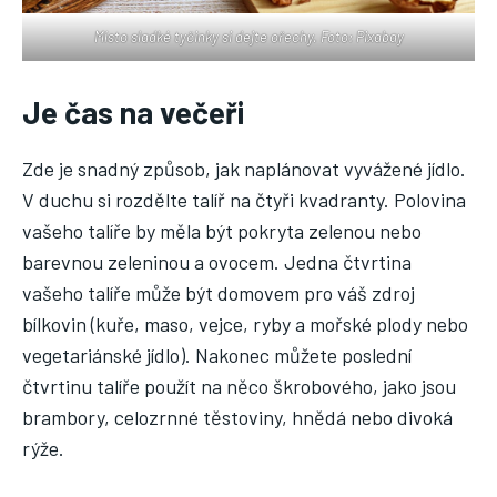
Místo sladké tyčinky si dejte ořechy. Foto: Pixabay
Je čas na večeři
Zde je snadný způsob, jak naplánovat vyvážené jídlo.
V duchu si rozdělte talíř na čtyři kvadranty. Polovina
vašeho talíře by měla být pokryta zelenou nebo
barevnou zeleninou a ovocem. Jedna čtvrtina
vašeho talíře může být domovem pro váš zdroj
bílkovin (kuře, maso, vejce, ryby a mořské plody nebo
vegetariánské jídlo). Nakonec můžete poslední
čtvrtinu talíře použít na něco škrobového, jako jsou
brambory, celozrnné těstoviny, hnědá nebo divoká
rýže.