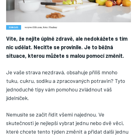
Nic není tak důležité, jako vaše zdraví.
Náš web nabízí komplexní informace a rady pro zdravý životní
styl, zahrnující nejnovější poznatky o různých onemocněních,
ZDROJE:
verywellfit.com, Foto: Pixabay
přínosné zdravotní praktiky, techniky jógy a rady pro
vyváženou stravu.
Víte, že nejíte úplně zdravě, ale nedokážete s tím
nic udělat. Neciťte se provinile. Je to běžná
situace, kterou můžete s malou pomocí změnit.
ZDRAVÍ
DĚTI
Je vaše strava nezdravá, obsahuje příliš mnoho
ONEMOCNĚNÍ
tuku, cukru, sodíku a zpracovaných potravin? Tyto
jednoduché tipy vám pomohou zvládnout váš
STRAVA
jídelníček.
FITNESS
Nemusíte se začít řídit všemi najednou. Ve
HUBNUTÍ
skutečnosti je nejlepší vybrat jednu nebo dvě věci,
JÓGA
které chcete tento týden změnit a přidat další jednu