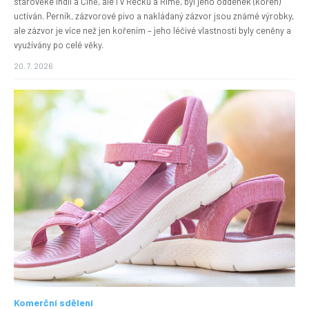
starověké Indii a Číně, ale i v Řecku a Římě, byl jeho oddenek (kořen)
uctíván. Perník, zázvorové pivo a nakládaný zázvor jsou známé výrobky,
ale zázvor je více než jen kořením – jeho léčivé vlastnosti byly ceněny a
využívány po celé věky.
20. 7. 2026
Komerční sdělení