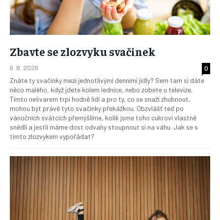
Zbavte se zlozvyku svačinek
6. 8. 2026
0
Znáte ty svačinky mezi jednotlivými denními jídly? Sem tam si dáte
něco malého, když jdete kolem lednice, nebo zobete u televize.
Tímto nešvarem trpí hodně lidí a pro ty, co se snaží zhubnout,
mohou být právě tyto svačinky překážkou. Obzvlášť teď po
vánočních svátcích přemýšlíme, kolik jsme toho cukroví vlastně
snědli a jestli máme dost odvahy stoupnout si na váhu. Jak se s
tímto zlozvykem vypořádat?