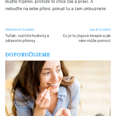
Buďte trpěliví, protože to chce čas a praxi. A
nebuďte na sebe přísní, pokud tu a tam uklouznete.
PŘEDCHOZÍ ČLÁNEK
DALŠÍ ČLÁNEK
Tuňák: nutriční hodnoty a
Co je to jógová terapie a jak
zdravotní přínosy
nám může pomoci
DOPORUČUJEME