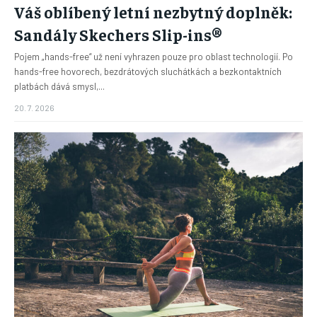
Váš oblíbený letní nezbytný doplněk:
Sandály Skechers Slip-ins®
Pojem „hands-free“ už není vyhrazen pouze pro oblast technologií. Po
hands-free hovorech, bezdrátových sluchátkách a bezkontaktních
platbách dává smysl,...
20. 7. 2026