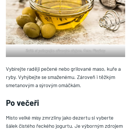
Salát si pokapejte olivovým olejem. Foto: Pixabay
Vybírejte raději pečené nebo grilované maso, kuře a
ryby. Vyhýbejte se smaženému. Zároveň i těžkým
smetanovým a sýrovým omáčkám.
Po večeři
Místo velké mísy zmrzliny jako dezertu si vyberte
šálek čistého řeckého jogurtu. Je výborným zdrojem