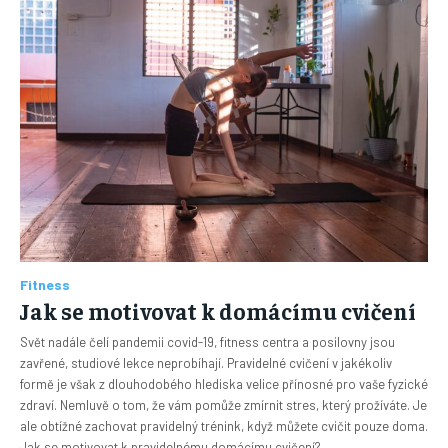
Fitness
Jak se motivovat k domácímu cvičení
Svět nadále čelí pandemii covid-19, fitness centra a posilovny jsou
zavřené, studiové lekce neprobíhají. Pravidelné cvičení v jakékoliv
formě je však z dlouhodobého hlediska velice přínosné pro vaše fyzické
zdraví. Nemluvě o tom, že vám pomůže zmírnit stres, který prožíváte. Je
ale obtížné zachovat pravidelný trénink, když můžete cvičit pouze doma.
Jak se motivovat k pravidelnému domácímu cvičení?