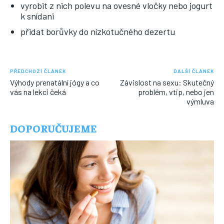
vyrobit z nich polevu na ovesné vločky nebo jogurt
k snídani
přidat borůvky do nízkotučného dezertu
PŘEDCHOZÍ ČLÁNEK
DALŠÍ ČLÁNEK
Výhody prenatální jógy a co
Závislost na sexu: Skutečný
vás na lekci čeká
problém, vtip, nebo jen
výmluva
DOPORUČUJEME