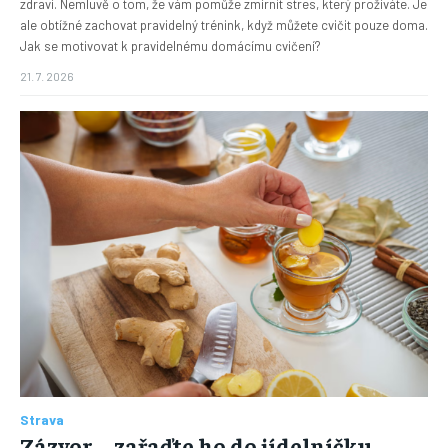
zdraví. Nemluvě o tom, že vám pomůže zmírnit stres, který prožíváte. Je
ale obtížné zachovat pravidelný trénink, když můžete cvičit pouze doma.
Jak se motivovat k pravidelnému domácímu cvičení?
21. 7. 2026
Strava
Zázvor – zařaďte ho do jídelníčku