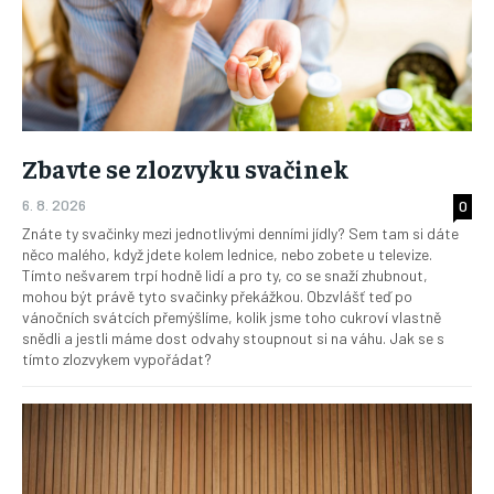
Zbavte se zlozvyku svačinek
6. 8. 2026
0
Znáte ty svačinky mezi jednotlivými denními jídly? Sem tam si dáte
něco malého, když jdete kolem lednice, nebo zobete u televize.
Tímto nešvarem trpí hodně lidí a pro ty, co se snaží zhubnout,
mohou být právě tyto svačinky překážkou. Obzvlášť teď po
vánočních svátcích přemýšlíme, kolik jsme toho cukroví vlastně
snědli a jestli máme dost odvahy stoupnout si na váhu. Jak se s
tímto zlozvykem vypořádat?