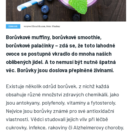
Nic není tak důležité, jako vaše zdraví.
Náš web nabízí komplexní informace a rady pro zdravý životní
styl, zahrnující nejnovější poznatky o různých onemocněních,
přínosné zdravotní praktiky, techniky jógy a rady pro
ZDROJE:
verywellhealth.com, Foto: Pixabay
vyváženou stravu.
Borůvkové muffiny, borůvkové smoothie,
borůvkové palačinky – zdá se, že toto lahodné
ZDRAVÍ
ovoce se postupně vkradlo do mnoha našich
DĚTI
oblíbených jídel. A to nemusí být nutně špatná
věc. Borůvky jsou doslova přeplněné živinami.
ONEMOCNĚNÍ
STRAVA
Existuje několik odrůd borůvek, z nichž každá
FITNESS
obsahuje různé množství zdravých chemikálií, jako
jsou antokyany, polyfenoly, vitamíny a fytosteroly.
HUBNUTÍ
Nejvíce jsou borůvky známé pro své antioxidační
JÓGA
vlastnosti. Vědci studovali jejich vliv při léčbě
cukrovky, infekce, rakoviny či Alzheimerovy choroby.