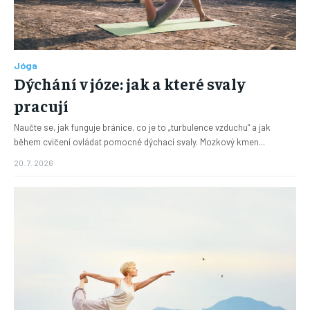
Jóga
Dýchání v józe: jak a které svaly
pracují
Naučte se, jak funguje bránice, co je to „turbulence vzduchu“ a jak
během cvičení ovládat pomocné dýchací svaly. Mozkový kmen...
20. 7. 2026