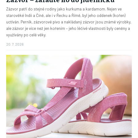
Zázvor patří do stejné rodiny jako kurkuma a kardamom. Nejen ve
starověké Indii a Číně, ale i v Řecku a Římě, byl jeho oddenek (kořen)
uctíván. Perník, zázvorové pivo a nakládaný zázvor jsou známé výrobky,
ale zázvor je více než jen kořením – jeho léčivé vlastnosti byly ceněny a
využívány po celé věky.
20. 7. 2026