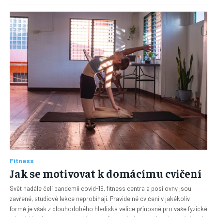
Fitness
Jak se motivovat k domácímu cvičení
Svět nadále čelí pandemii covid-19, fitness centra a posilovny jsou
zavřené, studiové lekce neprobíhají. Pravidelné cvičení v jakékoliv
formě je však z dlouhodobého hlediska velice přínosné pro vaše fyzické