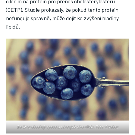
cílením na protein pro přenos cholesterylesteru
(CETP). Studie prokázaly, že pokud tento protein
nefunguje správně, může dojít ke zvýšení hladiny
lipidů.
Borůvky obsahují spoustu zdravých chemikálií. Foto: Pixabay