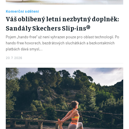
Komerční sdělení
Váš oblíbený letní nezbytný doplněk:
Sandály Skechers Slip-ins®
Pojem „hands-free“ už není vyhrazen pouze pro oblast technologií. Po
hands-free hovorech, bezdrátových sluchátkách a bezkontaktních
platbách dává smysl,...
20. 7. 2026