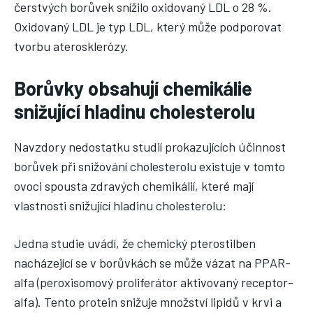
čerstvých borůvek snížilo oxidovaný LDL o 28 %.
Oxidovaný LDL je typ LDL, který může podporovat
tvorbu aterosklerózy.
Borůvky obsahují chemikálie
snižující hladinu cholesterolu
Navzdory nedostatku studií prokazujících účinnost
borůvek při snižování cholesterolu existuje v tomto
ovoci spousta zdravých chemikálií, které mají
vlastnosti snižující hladinu cholesterolu:
Jedna studie uvádí, že chemický pterostilben
nacházející se v borůvkách se může vázat na PPAR-
alfa (peroxisomový proliferátor aktivovaný receptor-
alfa). Tento protein snižuje množství lipidů v krvi a