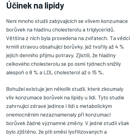
Účinek na lipidy
Není mnoho studií zabývajících se vlivem konzumace
borůvek na hladinu cholesterolu a triglyceridů.
Většina z nich byla provedena na zvířatech. Ta vědci
krmili stravou obsahující borůvky, jež tvořily až 4 %
jejich denního příjmu potravy. Zjistili, že hladiny
celkového cholesterolu se po osmi týdnech snížily
alespoň o 8 % a LDL cholesterol až o 15 %.
Bohužel existuje jen několik studií, které zkoumaly
vliv konzumace borůvek na lipidy u lidí. Tyto studie
zahrnující zdravé jedince i lidi s metabolickým
onemocněním nezaznamenaly při konzumaci
borůvek žádné významné změny. V jedné studii však
bylo zjištěno, že pití směsi lyofilizovaných a