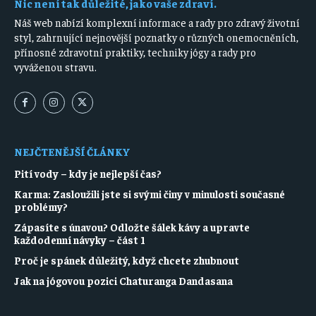
Nic není tak důležité, jako vaše zdraví.
Náš web nabízí komplexní informace a rady pro zdravý životní
styl, zahrnující nejnovější poznatky o různých onemocněních,
přínosné zdravotní praktiky, techniky jógy a rady pro
vyváženou stravu.
NEJČTENĚJŠÍ ČLÁNKY
Pití vody – kdy je nejlepší čas?
Karma: Zasloužili jste si svými činy v minulosti současné
problémy?
Zápasíte s únavou? Odložte šálek kávy a upravte
každodenní návyky – část 1
Proč je spánek důležitý, když chcete zhubnout
Jak na jógovou pozici Chaturanga Dandasana