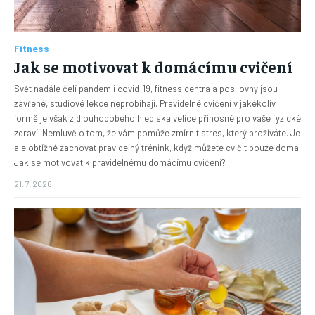
Fitness
Jak se motivovat k domácímu cvičení
Svět nadále čelí pandemii covid-19, fitness centra a posilovny jsou
zavřené, studiové lekce neprobíhají. Pravidelné cvičení v jakékoliv
formě je však z dlouhodobého hlediska velice přínosné pro vaše fyzické
zdraví. Nemluvě o tom, že vám pomůže zmírnit stres, který prožíváte. Je
ale obtížné zachovat pravidelný trénink, když můžete cvičit pouze doma.
Jak se motivovat k pravidelnému domácímu cvičení?
21. 7. 2026