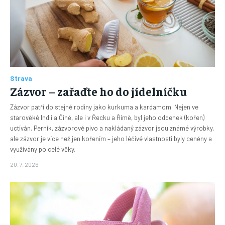
Strava
Zázvor – zařaďte ho do jídelníčku
Zázvor patří do stejné rodiny jako kurkuma a kardamom. Nejen ve
starověké Indii a Číně, ale i v Řecku a Římě, byl jeho oddenek (kořen)
uctíván. Perník, zázvorové pivo a nakládaný zázvor jsou známé výrobky,
ale zázvor je více než jen kořením – jeho léčivé vlastnosti byly ceněny a
využívány po celé věky.
20. 7. 2026