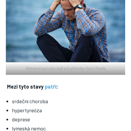
Úzkostné poruchy mají své příznaky. Foto: Pexels
Mezi tyto stavy
patří
:
srdeční choroba
hypertyreóza
deprese
lymeská nemoc