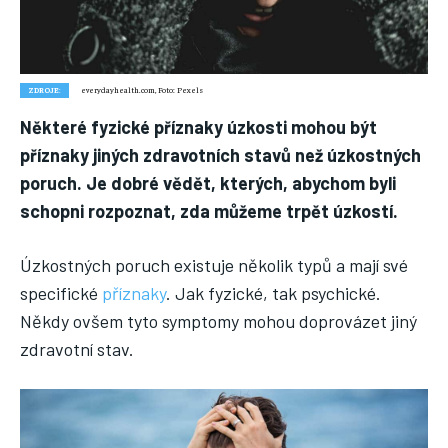
Nic není tak důležité, jako vaše zdraví.
Náš web nabízí komplexní informace a rady pro zdravý životní
styl, zahrnující nejnovější poznatky o různých onemocněních,
přínosné zdravotní praktiky, techniky jógy a rady pro
ZDROJE:
everydayhealth.com, Foto: Pexels
vyváženou stravu.
Některé fyzické příznaky úzkosti mohou být
příznaky jiných zdravotních stavů než úzkostných
ZDRAVÍ
poruch. Je dobré vědět, kterých, abychom byli
DĚTI
schopni rozpoznat, zda můžeme trpět úzkostí.
ONEMOCNĚNÍ
Úzkostných poruch existuje několik typů a mají své
STRAVA
specifické
příznaky
. Jak fyzické, tak psychické.
Někdy ovšem tyto symptomy mohou doprovázet jiný
FITNESS
zdravotní stav.
HUBNUTÍ
JÓGA