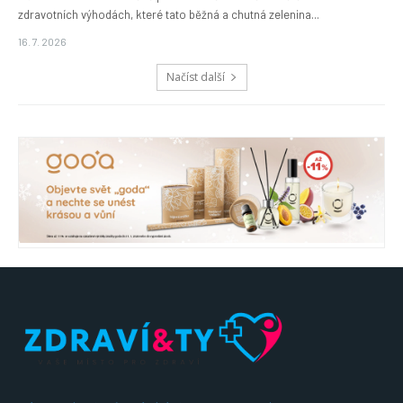
zdravotních výhodách, které tato běžná a chutná zelenina...
16. 7. 2026
Načíst další