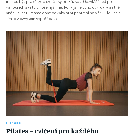
mohou být právě tyto svačinky překážkou. Obzvlášť teď po
vánočních svátcích přemýšlíme, kolik jsme toho cukroví vlastně
snědli a jestli máme dost odvahy stoupnout si na váhu. Jak se s
tímto zlozvykem vypořádat?
Fitness
Pilates – cvičení pro každého