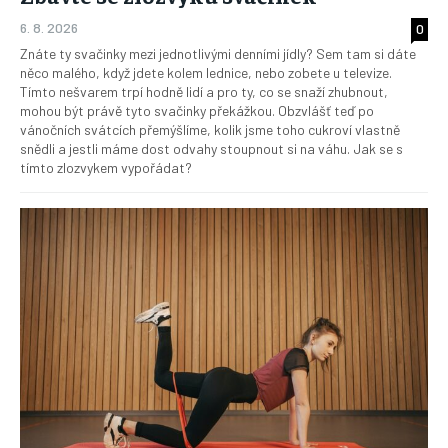
6. 8. 2026
0
Znáte ty svačinky mezi jednotlivými denními jídly? Sem tam si dáte
něco malého, když jdete kolem lednice, nebo zobete u televize.
Tímto nešvarem trpí hodně lidí a pro ty, co se snaží zhubnout,
mohou být právě tyto svačinky překážkou. Obzvlášť teď po
vánočních svátcích přemýšlíme, kolik jsme toho cukroví vlastně
snědli a jestli máme dost odvahy stoupnout si na váhu. Jak se s
tímto zlozvykem vypořádat?