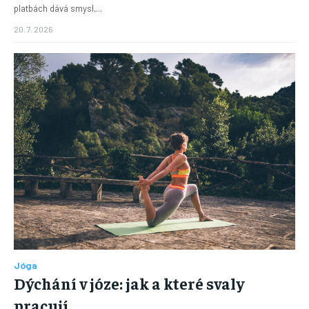
platbách dává smysl,...
20. 7. 2026
Jóga
Dýchání v józe: jak a které svaly
pracují