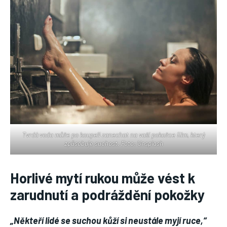
Tvrdá voda může po koupeli zanechat na vaší pokožce film, který
způsobuje suchost. Foto: Unsplash
Horlivé mytí rukou může vést k
zarudnutí a podráždění pokožky
„Někteří lidé se suchou kůží si neustále myjí ruce,“