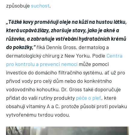
způsobuje
suchost
.
„Těžké kovy proměňují oleje na kůži na hustou látku,
která ucpává žlázy, zhoršuje stavy, jako je akné a
růžovka, a zabraňuje vstřebání hydratačních krémů
do pokožky,“
říká Dennis Gross, dermatolog a
dermatologický chirurg z New Yorku. Podle
Centra
pro kontrolu a prevenci nemocí
může pomoci
investice do domácího filtračního systému, ať už pro
přívod vody pro celý dům nebo do konkrétního
vodovodního kohoutku. Dr. Gross také doporučuje
přidat do vaší rutiny produkty
péče o pleť
, které
obsahují vitamíny A a C, protože působí proti povlaku
vytvořenému tvrdou vodou.