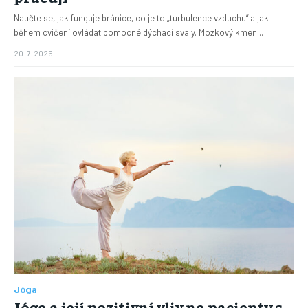
Naučte se, jak funguje bránice, co je to „turbulence vzduchu“ a jak
během cvičení ovládat pomocné dýchací svaly. Mozkový kmen...
20. 7. 2026
Jóga
Jóga a její pozitivní vliv na pacienty s