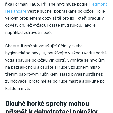
říká Forman Taub. Přílišné mytí může podle
Piedmont
Healthcare
vést k suché, popraskané pokožce. To je
velkým problémem obzvláště pro lidi, kteří pracují v
odvětvích, jež vyžadují časté mytí rukou, jako je
například zdravotní péče.
Chcete-li zmírnit vysušující účinky svého
hygienického návyku, používejte vlažnou vodu (horká
voda zbavuje pokožku vlhkosti), vyhněte se mýdlům
na bázi alkoholu a osušte si ruce vzduchem místo
třením papírovým ručníkem. Masti bývají hustší než
zvlhčovače, proto mějte po ruce mast a aplikujte po
každém mytí.
Dlouhé horké sprchy mohou
přispět k dehydrataci pokožky