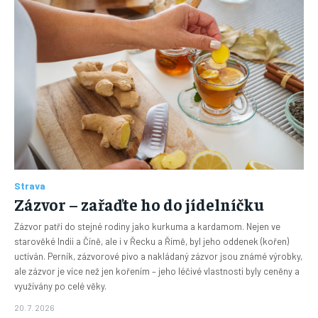
Strava
Zázvor – zařaďte ho do jídelníčku
Zázvor patří do stejné rodiny jako kurkuma a kardamom. Nejen ve
starověké Indii a Číně, ale i v Řecku a Římě, byl jeho oddenek (kořen)
uctíván. Perník, zázvorové pivo a nakládaný zázvor jsou známé výrobky,
ale zázvor je více než jen kořením – jeho léčivé vlastnosti byly ceněny a
využívány po celé věky.
20. 7. 2026