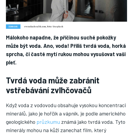
Náš web nabízí komplexní informace a rady pro zdravý životní
styl, zahrnující nejnovější poznatky o různých onemocněních,
přínosné zdravotní praktiky, techniky jógy a rady pro
vyváženou stravu.
ZDROJE:
everydayhealth.com, Foto: Unsplash
Málokoho napadne, že příčinou suché pokožky
ZDRAVÍ
může být voda. Ano, voda! Příliš tvrdá voda, horká
DĚTI
sprcha, či časté mytí rukou mohou vysušovat vaši
pleť.
ONEMOCNĚNÍ
STRAVA
Tvrdá voda může zabránit
FITNESS
vstřebávání zvlhčovačů
HUBNUTÍ
Když voda z vodovodu obsahuje vysokou koncentraci
JÓGA
minerálů, jako je hořčík a vápník, je podle amerického
geologického
průzkumu
známá jako tvrdá voda. Tyto
minerály mohou na kůži zanechat film, který