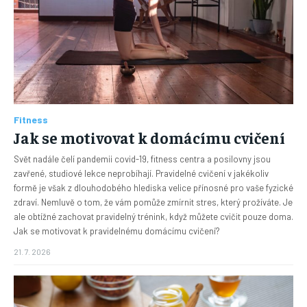
Fitness
Jak se motivovat k domácímu cvičení
Svět nadále čelí pandemii covid-19, fitness centra a posilovny jsou
zavřené, studiové lekce neprobíhají. Pravidelné cvičení v jakékoliv
formě je však z dlouhodobého hlediska velice přínosné pro vaše fyzické
zdraví. Nemluvě o tom, že vám pomůže zmírnit stres, který prožíváte. Je
ale obtížné zachovat pravidelný trénink, když můžete cvičit pouze doma.
Jak se motivovat k pravidelnému domácímu cvičení?
21. 7. 2026