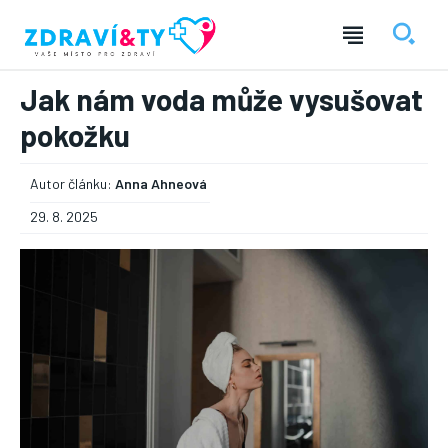
Jak nám voda může vysušovat
pokožku
Autor článku:
Anna Ahneová
29. 8. 2025
― REKLAMA ―
Nic není tak důležité, jako vaše zdraví.