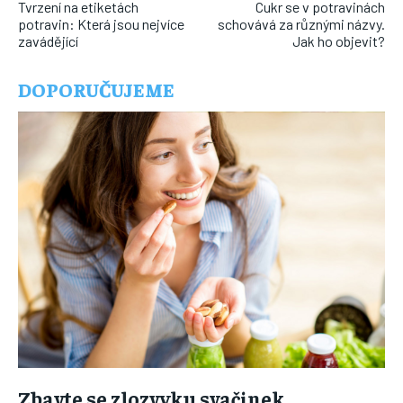
Tvrzení na etiketách
Cukr se v potravinách
potravin: Která jsou nejvíce
schovává za různými názvy.
zavádějící
Jak ho objevit?
DOPORUČUJEME
Zbavte se zlozvyku svačinek