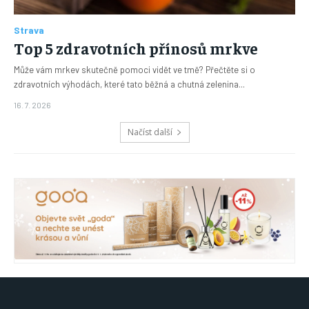
Strava
Top 5 zdravotních přínosů mrkve
Může vám mrkev skutečně pomoci vidět ve tmě? Přečtěte si o
zdravotních výhodách, které tato běžná a chutná zelenina...
16. 7. 2026
Načíst další