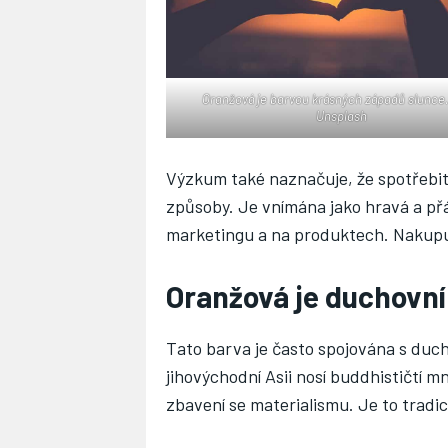
Oranžová je barvou krásných západů slunce.
Unsplash
Výzkum také naznačuje, že spotřebit
způsoby. Je vnímána jako hravá a př
marketingu a na produktech. Nakupujíc
Oranžová je duchovní
Tato barva je často spojována s duc
jihovýchodní Asii nosí buddhističtí m
zbavení se materialismu. Je to tradic