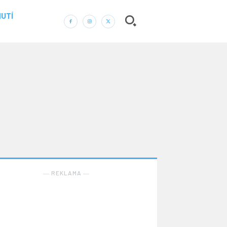
UTÍ
― REKLAMA ―
Nic není tak důležité, jako vaše zdraví.
Náš web nabízí komplexní informace a rady pro
zdravý životní styl, zahrnující nejnovější poznatky o
― REKLAMA ―
různých onemocněních, přínosné zdravotní praktiky,
techniky jógy a rady pro vyváženou stravu.
ZDRAVÍ