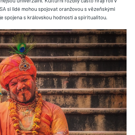
jsou univerzální. Kulturní rozdíly často hrají roli v
 USA si lidé mohou spojovat oranžovou s vězeňskými
e spojena s královskou hodností a spiritualitou.