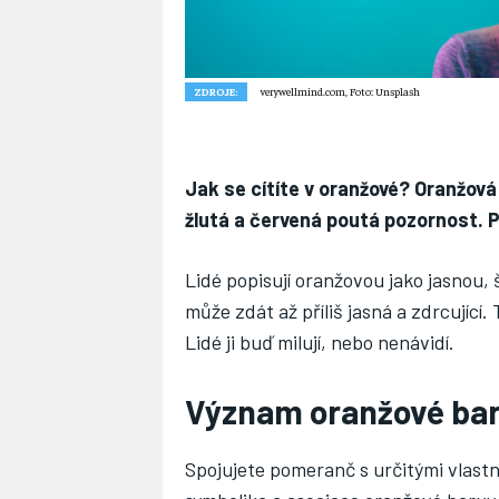
ZDROJE:
verywellmind.com, Foto: Unsplash
Jak se cítíte v oranžové? Oranžová
žlutá a červená poutá pozornost. 
Lidé popisují oranžovou jako jasnou,
může zdát až příliš jasná a zdrcující
Lidé ji buď milují, nebo nenávidí.
Význam oranžové bar
Spojujete pomeranč s určitými vlastn