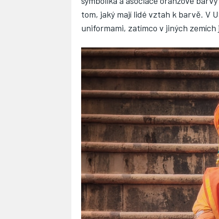
symbolika a asociace oranžové barvy ne
tom, jaký mají lidé vztah k barvě. V
uniformami, zatímco v jiných zemích j