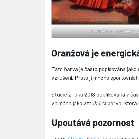
V některých zemích je oranž
Oranžová je energick
Tato barva je často popisována jako 
vzrušení. Proto ji mnoho sportovníc
Studie z roku 2018 publikovaná v ča
vnímána jako vzrušující barva, která
Upoutává pozornost
Jedna
studie
zjistila, že oranžová je