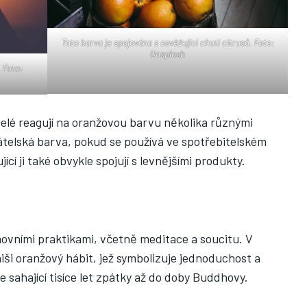
Tato barva je spojována s osvěžující chutí citrusů. Foto:
Unsplash
 Foto:
elé reagují na oranžovou barvu několika různými
átelská barva, pokud se používá ve spotřebitelském
í ji také obvykle spojují s levnějšími produkty.
hovními praktikami, včetně meditace a soucitu. V
niši oranžový hábit, jež symbolizuje jednoduchost a
e sahající tisíce let zpátky až do doby Buddhovy.