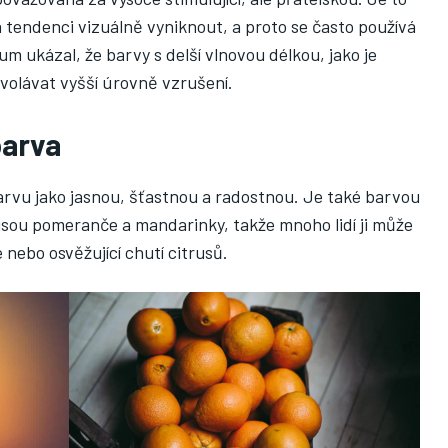
á tendenci vizuálně vyniknout, a proto se často používá
m ukázal, že barvy s delší vlnovou délkou, jako je
volávat vyšší úrovně vzrušení.
barva
arvu jako jasnou, šťastnou a radostnou. Je také barvou
jsou pomeranče a mandarinky, takže mnoho lidí ji může
 nebo osvěžující chutí citrusů.