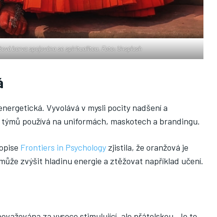
ová barva spojována se spiritualitou. Foto: Unsplash
á
energetická. Vyvolává v mysli pocity nadšení a
h týmů používá na uniformách, maskotech a brandingu.
sopise
Frontiers in Psychology
zjistila, že oranžová je
 může zvýšit hladinu energie a ztěžovat například učení.
 považována za vysoce stimulující, ale přátelskou. Je to