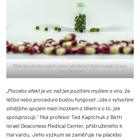
Může být placebo stejně účinné jako léčba? Vědci si myslí, že ano.
Foto: Pixabay
„Placebo efekt je víc než jen pozitivní myšlení a víra, že
léčba nebo procedura budou fungovat. Jde o vytvoření
silnějšího spojení mezi mozkem a tělem a o to, jak
spolupracují,“
říká profesor Ted Kaptchuk z Beth
Israel Deaconess Medical Center, přidruženého k
Harvardu. Jeho výzkum se zaměřuje na placebo