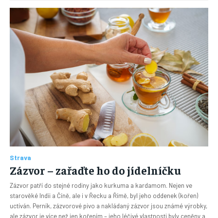
Strava
Zázvor – zařaďte ho do jídelníčku
Zázvor patří do stejné rodiny jako kurkuma a kardamom. Nejen ve
starověké Indii a Číně, ale i v Řecku a Římě, byl jeho oddenek (kořen)
uctíván. Perník, zázvorové pivo a nakládaný zázvor jsou známé výrobky,
ale zázvor je více než jen kořením – jeho léčivé vlastnosti byly ceněny a