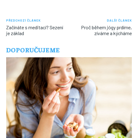
PŘEDCHOZÍ ČLÁNEK
DALŠÍ ČLÁNEK
Začínáte s meditací? Sezení
Proč během jógy prdíme,
je základ
zíváme a kýcháme
DOPORUČUJEME