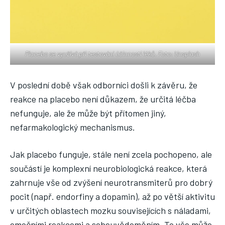
Placebo se využívá při testování účinnosti léků. Foto: Unsplash
V poslední době však odborníci došli k závěru, že
reakce na placebo není důkazem, že určitá léčba
nefunguje, ale že může být přítomen jiný,
nefarmakologický mechanismus.
Jak placebo funguje, stále není zcela pochopeno, ale
součástí je komplexní neurobiologická reakce, která
zahrnuje vše od zvýšení neurotransmiterů pro dobrý
pocit (např. endorfiny a dopamin), až po větší aktivitu
v určitých oblastech mozku souvisejících s náladami,
emočními reakcemi a sebeuvědoměním. To vše může