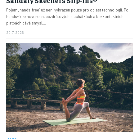
Sandály Skechers Slip-ins®
Pojem „hands-free“ už není vyhrazen pouze pro oblast technologií. Po
hands-free hovorech, bezdrátových sluchátkách a bezkontaktních
platbách dává smysl,...
20. 7. 2026
Jóga