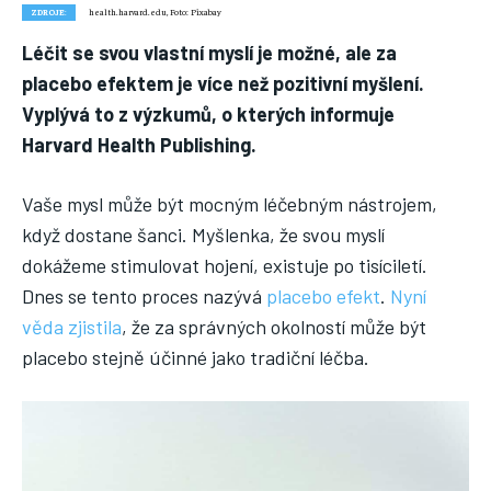
ZDROJE:
health.harvard.edu, Foto: Pixabay
Nic není tak důležité, jako vaše zdraví.
Náš web nabízí komplexní informace a rady pro zdravý životní
Léčit se svou vlastní myslí je možné, ale za
styl, zahrnující nejnovější poznatky o různých onemocněních,
placebo efektem je více než pozitivní myšlení.
přínosné zdravotní praktiky, techniky jógy a rady pro
Vyplývá to z výzkumů, o kterých informuje
vyváženou stravu.
Harvard Health Publishing.
ZDRAVÍ
Vaše mysl může být mocným léčebným nástrojem,
když dostane šanci. Myšlenka, že svou myslí
DĚTI
dokážeme stimulovat hojení, existuje po tisíciletí.
ONEMOCNĚNÍ
Dnes se tento proces nazývá
placebo efekt
.
Nyní
STRAVA
věda zjistila
, že za správných okolností může být
placebo stejně účinné jako tradiční léčba.
FITNESS
HUBNUTÍ
JÓGA