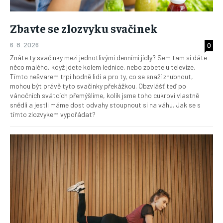
Zbavte se zlozvyku svačinek
6. 8. 2026
0
Znáte ty svačinky mezi jednotlivými denními jídly? Sem tam si dáte
něco malého, když jdete kolem lednice, nebo zobete u televize.
Tímto nešvarem trpí hodně lidí a pro ty, co se snaží zhubnout,
mohou být právě tyto svačinky překážkou. Obzvlášť teď po
vánočních svátcích přemýšlíme, kolik jsme toho cukroví vlastně
snědli a jestli máme dost odvahy stoupnout si na váhu. Jak se s
tímto zlozvykem vypořádat?