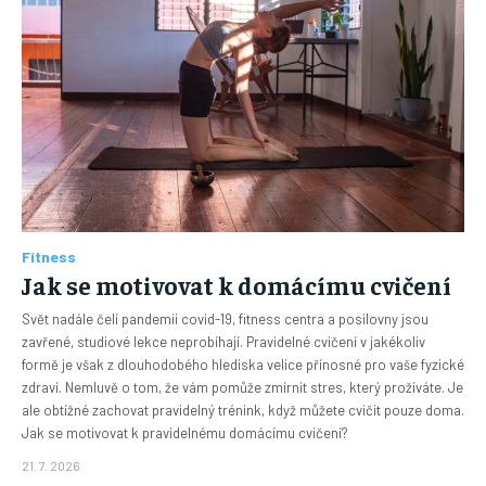
Fitness
Jak se motivovat k domácímu cvičení
Svět nadále čelí pandemii covid-19, fitness centra a posilovny jsou
zavřené, studiové lekce neprobíhají. Pravidelné cvičení v jakékoliv
formě je však z dlouhodobého hlediska velice přínosné pro vaše fyzické
zdraví. Nemluvě o tom, že vám pomůže zmírnit stres, který prožíváte. Je
ale obtížné zachovat pravidelný trénink, když můžete cvičit pouze doma.
Jak se motivovat k pravidelnému domácímu cvičení?
21. 7. 2026