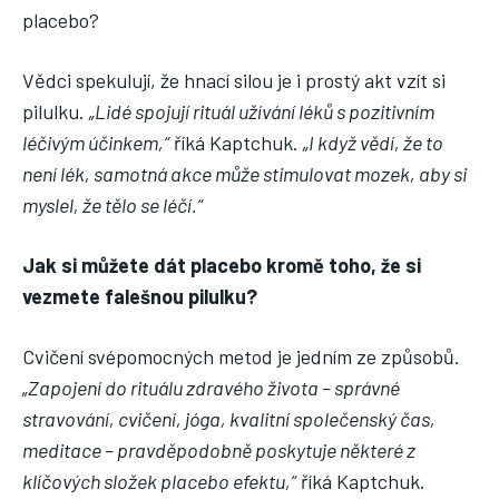
placebo?
Vědci spekulují, že hnací silou je i prostý akt vzít si
pilulku.
„Lidé spojují rituál užívání léků s pozitivním
léčivým účinkem,“
říká Kaptchuk.
„I když vědí, že to
není lék, samotná akce může stimulovat mozek, aby si
myslel, že tělo se léčí.“
Jak si můžete dát placebo kromě toho, že si
vezmete falešnou pilulku?
Cvičení svépomocných metod je jedním ze způsobů.
„Zapojení do rituálu zdravého života – správné
stravování, cvičení, jóga, kvalitní společenský čas,
meditace – pravděpodobně poskytuje některé z
klíčových složek placebo efektu,“
říká Kaptchuk.