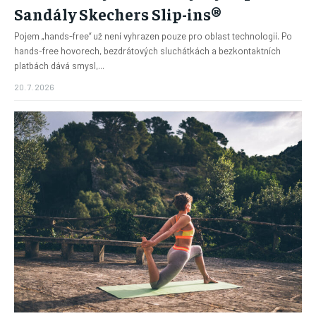
Sandály Skechers Slip-ins®
Pojem „hands-free“ už není vyhrazen pouze pro oblast technologií. Po
hands-free hovorech, bezdrátových sluchátkách a bezkontaktních
platbách dává smysl,...
20. 7. 2026