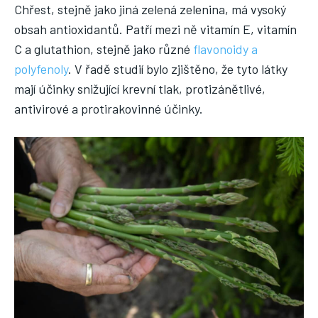
Chřest, stejně jako jiná zelená zelenina, má vysoký
obsah antioxidantů. Patří mezi ně vitamín E, vitamín
C a glutathion, stejně jako různé
flavonoidy a
polyfenoly
. V řadě studií bylo zjištěno, že tyto látky
mají účinky snižující krevní tlak, protizánětlivé,
antivirové a protirakovinné účinky.