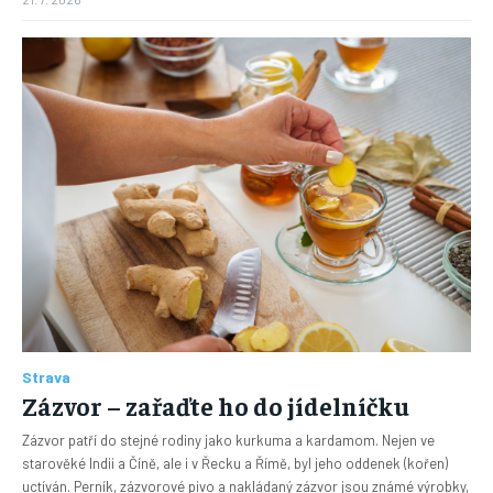
Strava
Zázvor – zařaďte ho do jídelníčku
Zázvor patří do stejné rodiny jako kurkuma a kardamom. Nejen ve
starověké Indii a Číně, ale i v Řecku a Římě, byl jeho oddenek (kořen)
uctíván. Perník, zázvorové pivo a nakládaný zázvor jsou známé výrobky,