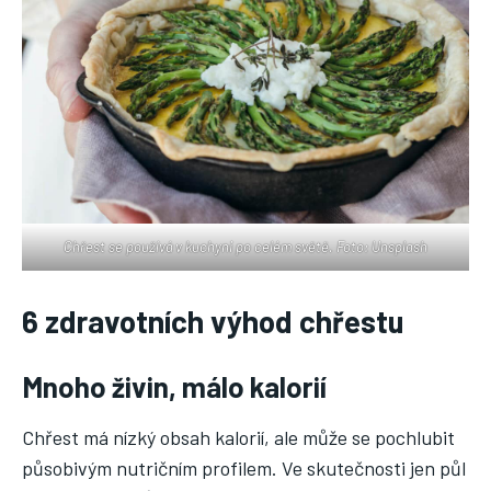
Chřest se používá v kuchyni po celém světě. Foto: Unsplash
6 zdravotních výhod chřestu
Mnoho živin, málo kalorií
Chřest má nízký obsah kalorií, ale může se pochlubit
působivým nutričním profilem. Ve skutečnosti jen půl