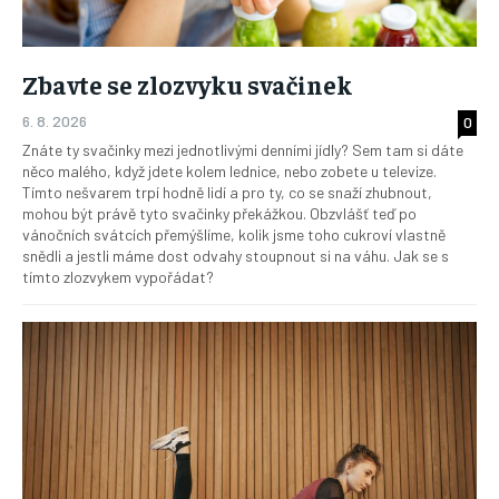
Zbavte se zlozvyku svačinek
6. 8. 2026
0
Znáte ty svačinky mezi jednotlivými denními jídly? Sem tam si dáte
něco malého, když jdete kolem lednice, nebo zobete u televize.
Tímto nešvarem trpí hodně lidí a pro ty, co se snaží zhubnout,
mohou být právě tyto svačinky překážkou. Obzvlášť teď po
vánočních svátcích přemýšlíme, kolik jsme toho cukroví vlastně
snědli a jestli máme dost odvahy stoupnout si na váhu. Jak se s
tímto zlozvykem vypořádat?