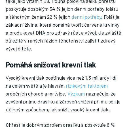
také jako vitamín B9. Pouhá polovina šálku chřestu
poskytuje dospělým 34 % jejich denní potřeby folátu
a těhotným ženám 22 % jejich
denní potřeby
. Folát je
základní živina, která pomáhá tvořit červené krvinky
a produkovat DNA pro zdravý růst a vývoj. Je zvláště
důležité v raných fázích těhotenství zajistit zdravý
vývoj dítěte.
Pomáhá snižovat krevní tlak
Vysoký krevní tlak postihuje více než 1,3 miliardy lidí
na celém světě a je hlavním
rizikovým faktorem
srdečních chorob a mrtvice.
Výzkum
naznačuje, že
zvýšení příjmu draslíku a zároveň snížení příjmu soli je
účinným způsobem, jak snížit vysoký krevní tlak.
Chřest je dobrým zdrojem draslíku a poskytuje 6 %