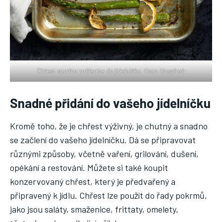
Chřest snadno začleníte do jídelníčku. Foto: Unsplash
Snadné přidání do vašeho jídelníčku
Kromě toho, že je chřest výživný, je chutný a snadno
se začlení do vašeho jídelníčku. Dá se připravovat
různými způsoby, včetně vaření, grilování, dušení,
opékání a restování. Můžete si také koupit
konzervovaný chřest, který je předvařený a
připravený k jídlu. Chřest lze použít do řady pokrmů,
jako jsou saláty, smaženice, frittaty, omelety,