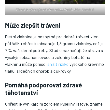
Chřest je výborným zdrojem antioxidantů. Foto: Unsplash
Může zlepšit trávení
Dietní vláknina je nezbytná pro dobré trávení. Jen
půl šálku chřestu obsahuje 1,8 gramu vlákniny, což je
7 % vaší denní potřeby. Studie naznačují, že strava s
vysokým obsahem ovoce a zeleniny bohaté na
vlákninu může pomoci
snížit riziko
vysokého krevního
tlaku, srdečních chorob a cukrovky.
Pomáhá podporovat zdravé
těhotenství
Chřest je vynikajícím zdrojem kyseliny listové, známé