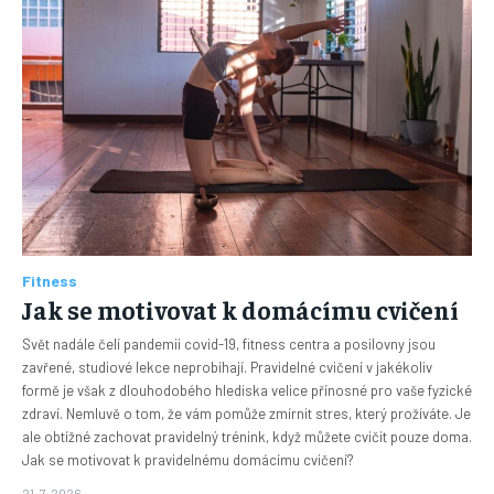
Fitness
Jak se motivovat k domácímu cvičení
Svět nadále čelí pandemii covid-19, fitness centra a posilovny jsou
zavřené, studiové lekce neprobíhají. Pravidelné cvičení v jakékoliv
formě je však z dlouhodobého hlediska velice přínosné pro vaše fyzické
zdraví. Nemluvě o tom, že vám pomůže zmírnit stres, který prožíváte. Je
ale obtížné zachovat pravidelný trénink, když můžete cvičit pouze doma.
Jak se motivovat k pravidelnému domácímu cvičení?
21. 7. 2026