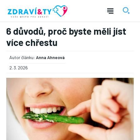
6 důvodů, proč byste měli jíst
více chřestu
Autor článku:
Anna Ahneová
2. 3. 2026
― REKLAMA ―