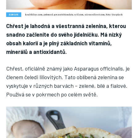
Nic není tak důležité, jako vaše zdraví.
ZDROJE:
healthline.com, pubmed.gov, nutritiondata.self.com, sciencedirect.com, Foto: Unsplash
Náš web nabízí komplexní informace a rady pro zdravý životní
styl, zahrnující nejnovější poznatky o různých onemocněních,
Chřest je lahodná a všestranná zelenina, kterou
přínosné zdravotní praktiky, techniky jógy a rady pro
snadno začleníte do svého jídelníčku. Má nízký
vyváženou stravu.
obsah kalorií a je plný základních vitamínů,
minerálů a antioxidantů.
ZDRAVÍ
Chřest, oficiálně známý jako Asparagus officinalis, je
DĚTI
členem čeledi liliovitých. Tato oblíbená zelenina se
ONEMOCNĚNÍ
vyskytuje v různých barvách – zelené, bílé a fialové.
STRAVA
Používá se v pokrmech po celém světě.
FITNESS
HUBNUTÍ
JÓGA