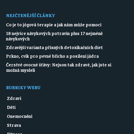
NEJČTENĚJŠÍ ČLÁNKY
Co je to jógová terapie a jak nám může pomoci
18 nejvíce návykových potravin plus 17 nejméně
návykových
Zdravější varianta přísných detoxikačních diet
Prkno, cvik pro pevné břicho a posílení jádra
Čerstvé ovocné šťávy: Nejsou tak zdravé, jak jste si
možná mysleli
RUBRIKY WEBU
Zdraví
Děti
Onemocnění
Strava
Fitness