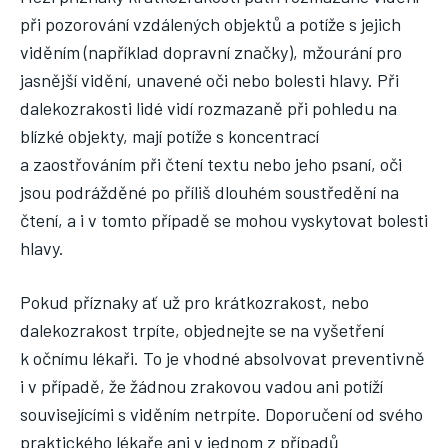
při pozorování vzdálených objektů a potíže s jejich
viděním (například dopravní značky), mžourání pro
jasnější vidění, unavené oči nebo bolesti hlavy. Při
dalekozrakosti lidé vidí rozmazaně při pohledu na
blízké objekty, mají potíže s koncentrací
a zaostřováním při čtení textu nebo jeho psaní, oči
jsou podrážděné po příliš dlouhém soustředění na
čtení, a i v tomto případě se mohou vyskytovat bolesti
hlavy.
Pokud příznaky ať už pro krátkozrakost, nebo
dalekozrakost trpíte, objednejte se na vyšetření
k očnímu lékaři. To je vhodné absolvovat preventivně
i v případě, že žádnou zrakovou vadou ani potíží
souvisejícími s viděním netrpíte. Doporučení od svého
praktického lékaře ani v jednom z případů