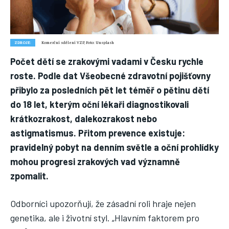
Náš web nabízí komplexní informace a rady pro zdravý životní
styl, zahrnující nejnovější poznatky o různých onemocněních,
přínosné zdravotní praktiky, techniky jógy a rady pro
vyváženou stravu.
ZDROJE:
Komerční sdělení VZP, Foto: Unsplash
Počet dětí se zrakovými vadami v Česku rychle
ZDRAVÍ
roste. Podle dat Všeobecné zdravotní pojišťovny
přibylo za posledních pět let téměř o pětinu dětí
DĚTI
do 18 let, kterým oční lékaři diagnostikovali
ONEMOCNĚNÍ
krátkozrakost, dalekozrakost nebo
STRAVA
astigmatismus. Přitom prevence existuje:
pravidelný pobyt na denním světle a oční prohlídky
FITNESS
mohou progresi zrakových vad významně
HUBNUTÍ
zpomalit.
JÓGA
Odborníci upozorňují, že zásadní roli hraje nejen
genetika, ale i životní styl. „Hlavním faktorem pro