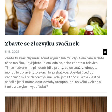
Zbavte se zlozvyku svačinek
6. 8. 2026
0
Znáte ty svačinky mezi jednotlivými denními jídly? Sem tam si dáte
něco malého, když jdete kolem lednice, nebo zobete u televize.
Tímto nešvarem trpí hodně lidí a pro ty, co se snaží zhubnout,
mohou být právě tyto svačinky překážkou. Obzvlášť teď po
vánočních svátcích přemýšlíme, kolik jsme toho cukroví vlastně
snědli a jestli máme dost odvahy stoupnout si na váhu. Jak se s
tímto zlozvykem vypořádat?