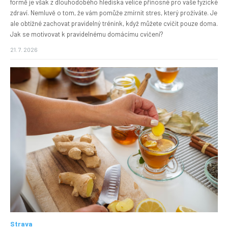
formě je však z dlouhodobého hlediska velice přínosné pro vaše fyzické
zdraví. Nemluvě o tom, že vám pomůže zmírnit stres, který prožíváte. Je
ale obtížné zachovat pravidelný trénink, když můžete cvičit pouze doma.
Jak se motivovat k pravidelnému domácímu cvičení?
21. 7. 2026
Strava