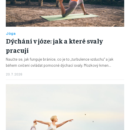
Jóga
Dýchání v józe: jak a které svaly
pracují
Naučte se, jak funguje bránice, co je to „turbulence vzduchu“ a jak
během cvičení ovládat pomocné dýchací svaly. Mozkový kmen...
20. 7. 2026