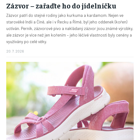
Zázvor – zařaďte ho do jídelníčku
Zázvor patří do stejné rodiny jako kurkuma a kardamom. Nejen ve
starověké Indii a Číně, ale i v Řecku a Římě, byl jeho oddenek (kořen)
uctíván. Perník, zázvorové pivo a nakládaný zázvor jsou známé výrobky,
ale zázvor je více než jen kořením – jeho léčivé vlastnosti byly ceněny a
využívány po celé věky.
20. 7. 2026