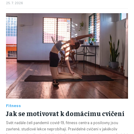
25. 7. 2026
Fitness
Jak se motivovat k domácímu cvičení
Svět nadále čelí pandemii covid-19, fitness centra a posilovny jsou
zavřené, studiové lekce neprobíhají. Pravidelné cvičení v jakékoliv