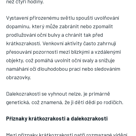
než čtyři hodiny.
Vystavení přirozenému světlu spouští uvolňování
dopaminu, který může zabránit nebo zpomalit
prodlužování oční bulvy a chránit tak před
krátkozrakostí. Venkovní aktivity často zahrnují
přesouvání pozornosti mezi blízkými a vzdálenými
objekty, což pomáhá uvolnit oční svaly a snižuje
namáhání očí dlouhodobou prací nebo sledováním
obrazovky.
Dalekozrakosti se vyhnout nelze, je primárně
genetická, což znamená, že ji děti dědí po rodičích.
Příznaky krátkozrakosti a dalekozrakosti
Mezi příznaky krátkozrakosti patří rozmazané vidění