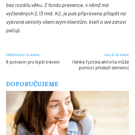
bez rozdílu věku. Z fondu prevence, v němž má
vyčleněných 2,13 mld. Kč, je pak připravena přispět na
vybrané aktivity všem svým klientům, kteří o své zdraví
pečují.
PŘEDCHOZÍ ČLÁNEK
DALŠÍ ČLÁNEK
8 potravin pro lepší trávení
I lehká fyzická aktivita může
pomoci předejít demenci
DOPORUČUJEME