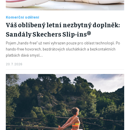
Komerční sdělení
Váš oblíbený letní nezbytný doplněk:
Sandály Skechers Slip-ins®
Pojem „hands-free“ už není vyhrazen pouze pro oblast technologií. Po
hands-free hovorech, bezdrátových sluchátkách a bezkontaktních
platbách dává smysl,...
20. 7. 2026