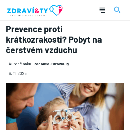
Prevence proti
krátkozrakosti? Pobyt na
čerstvém vzduchu
Autor článku:
Redakce Zdraví&Ty
6. 11. 2025
― REKLAMA ―
Nic není tak důležité, jako vaše zdraví.