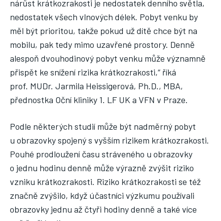
nárůst krátkozrakosti je nedostatek denního světla,
nedostatek všech vlnových délek. Pobyt venku by
měl být prioritou, takže pokud už dítě chce být na
mobilu, pak tedy mimo uzavřené prostory. Denně
alespoň dvouhodinový pobyt venku může významně
přispět ke snížení rizika krátkozrakosti,“ říká
prof. MUDr. Jarmila Heissigerová, Ph.D., MBA,
přednostka Oční kliniky 1. LF UK a VFN v Praze.
Podle některých studií může být nadměrný pobyt
u obrazovky spojený s vyšším rizikem krátkozrakosti.
Pouhé prodloužení času stráveného u obrazovky
o jednu hodinu denně může výrazně zvýšit riziko
vzniku krátkozrakosti. Riziko krátkozrakosti se též
značně zvýšilo, když účastníci výzkumu používali
obrazovky jednu až čtyři hodiny denně a také více