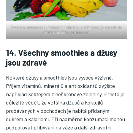
Ovoce a zelenina jsou bohaté na vlákninu a měli byste je zařadit do
jídelníčku. Foto: pexels.com
14. Všechny smoothies a džusy
jsou zdravé
Některé džusy a smoothies jsou vysoce výživné.
Příjem vitamínů, minerálů a antioxidantů zvýšíte
například koktejlem z neškrobové zeleniny. Přesto je
důležité vědět, že většina džusů a koktejlů
prodávaných v obchodech je nabitá přidaným
cukrem a kaloriemi. Při nadměrné konzumaci mohou
podporovat přibývání na váze a další zdravotní