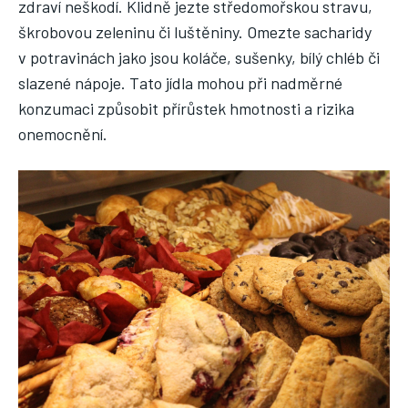
zdraví neškodí. Klidně jezte středomořskou stravu,
škrobovou zeleninu či luštěniny. Omezte sacharidy
v potravinách jako jsou koláče, sušenky, bílý chléb či
slazené nápoje. Tato jídla mohou při nadměrné
konzumaci způsobit přírůstek hmotnosti a rizika
onemocnění.