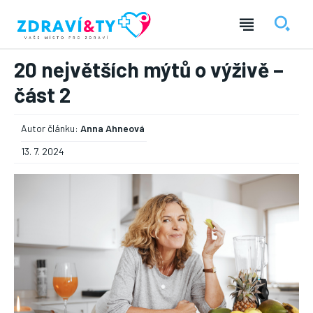
20 největších mýtů o výživě –
část 2
Autor článku:
Anna Ahneová
13. 7. 2024
― REKLAMA ―