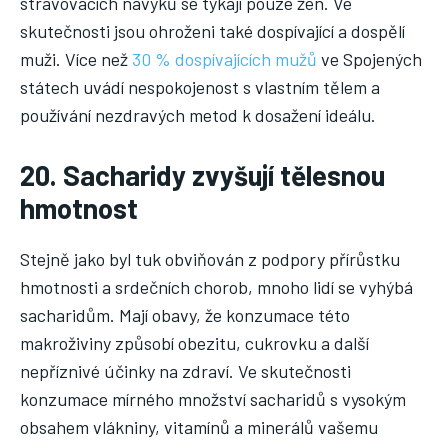
stravovacích návyků se týkají pouze žen. Ve
skutečnosti jsou ohroženi také dospívající a dospělí
muži. Více než
30 % dospívajících mužů
ve Spojených
státech uvádí nespokojenost s vlastním tělem a
používání nezdravých metod k dosažení ideálu.
20. Sacharidy zvyšují tělesnou
hmotnost
Stejně jako byl tuk obviňován z podpory přírůstku
hmotnosti a srdečních chorob, mnoho lidí se vyhýbá
sacharidům. Mají obavy, že konzumace této
makroživiny způsobí obezitu, cukrovku a další
nepříznivé účinky na zdraví. Ve skutečnosti
konzumace mírného množství sacharidů s vysokým
obsahem vlákniny, vitamínů a minerálů vašemu