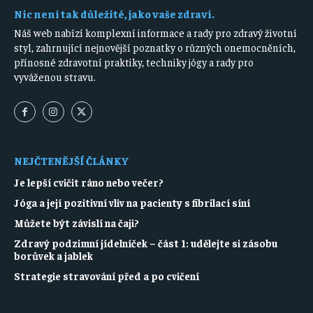
Nic není tak důležité, jako vaše zdraví.
Náš web nabízí komplexní informace a rady pro zdravý životní
styl, zahrnující nejnovější poznatky o různých onemocněních,
přínosné zdravotní praktiky, techniky jógy a rady pro
vyváženou stravu.
NEJČTENĚJŠÍ ČLÁNKY
Je lepší cvičit ráno nebo večer?
Jóga a její pozitivní vliv na pacienty s fibrilací síní
Můžete být závislí na čaji?
Zdravý podzimní jídelníček – část 1: udělejte si zásobu
borůvek a jablek
Strategie stravování před a po cvičení