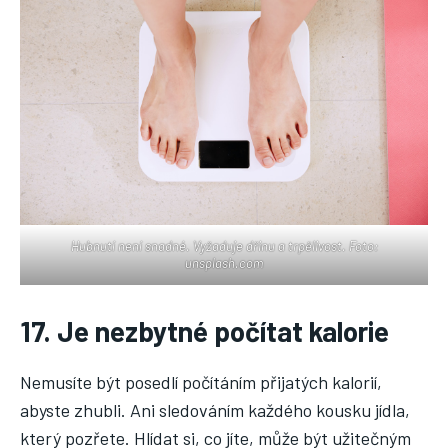
Hubnutí není snadné. Vyžaduje dřinu a trpělivost. Foto:
unsplash.com
17. Je nezbytné počítat kalorie
Nemusíte být posedlí počítáním přijatých kalorií,
abyste zhubli. Ani sledováním každého kousku jídla,
který pozřete. Hlídat si, co jíte, může být užitečným