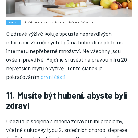
Nic není tak důležité, jako vaše zdraví.
ZDROJE:
healthline.com, Foto: pexels.com, unsplash.com, pixabay.com
Náš web nabízí komplexní informace a rady pro zdravý životní
O zdravé výživě koluje spousta nepravdivých
styl, zahrnující nejnovější poznatky o různých onemocněních,
informací. Zaručených tipů na hubnutí najdete na
přínosné zdravotní praktiky, techniky jógy a rady pro
vyváženou stravu.
internetu nepřeberné množství. Ne všechny jsou
ovšem pravdivé. Pojďme si uvést na pravou míru 20
největších mýtů o výživě. Tento článek je
ZDRAVÍ
pokračováním
první části
.
DĚTI
11. Musíte být hubení, abyste byli
ONEMOCNĚNÍ
zdraví
STRAVA
FITNESS
Obezita je spojena s mnoha zdravotními problémy,
HUBNUTÍ
včetně cukrovky typu 2, srdečních chorob, deprese