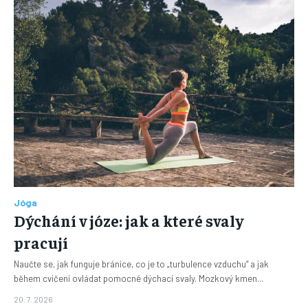
Jóga
Dýchání v józe: jak a které svaly
pracují
Naučte se, jak funguje bránice, co je to „turbulence vzduchu“ a jak
během cvičení ovládat pomocné dýchací svaly. Mozkový kmen...
20. 7. 2026