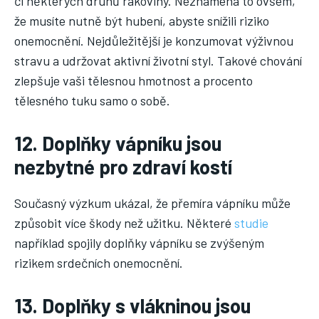
či některých druhů rakoviny. Neznamená to ovšem,
JÓGA
že musíte nutně být hubení, abyste snížili riziko
onemocnění. Nejdůležitější je konzumovat výživnou
stravu a udržovat aktivní životní styl. Takové chování
zlepšuje vaši tělesnou hmotnost a procento
tělesného tuku samo o sobě.
12. Doplňky vápníku jsou
nezbytné pro zdraví kostí
Současný výzkum ukázal, že přemíra vápníku může
způsobit více škody než užitku. Některé
studie
například spojily doplňky vápníku se zvýšeným
rizikem srdečních onemocnění.
13. Doplňky s vlákninou jsou