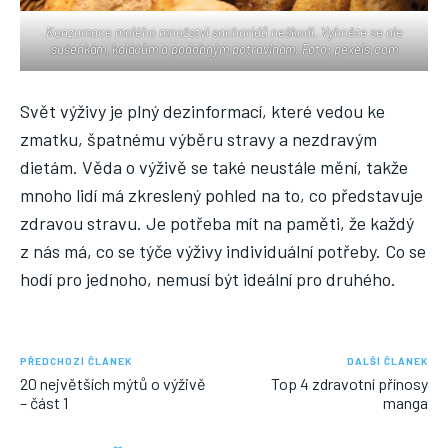
Konzumace malého množství sacharidů neškodí. Vyhněte se ale
sušenkám, koláčům a podobným potravinám. Foto: pexels.com
Svět výživy je plný dezinformací, které vedou ke
zmatku, špatnému výběru stravy a nezdravým
dietám. Věda o výživě se také neustále mění, takže
mnoho lidí má zkreslený pohled na to, co představuje
zdravou stravu. Je potřeba mít na paměti, že každý
z nás má, co se týče výživy individuální potřeby. Co se
hodí pro jednoho, nemusí být ideální pro druhého.
PŘEDCHOZÍ ČLÁNEK
DALŠÍ ČLÁNEK
20 největších mýtů o výživě
Top 4 zdravotní přínosy
– část 1
manga