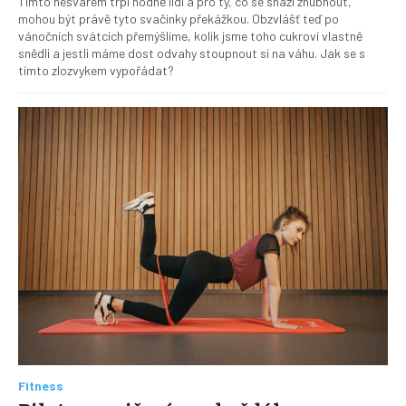
Tímto nešvarem trpí hodně lidí a pro ty, co se snaží zhubnout,
mohou být právě tyto svačinky překážkou. Obzvlášť teď po
vánočních svátcích přemýšlíme, kolik jsme toho cukroví vlastně
snědli a jestli máme dost odvahy stoupnout si na váhu. Jak se s
tímto zlozvykem vypořádat?
Fitness