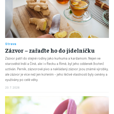
Strava
Zázvor – zařaďte ho do jídelníčku
Zázvor patří do stejné rodiny jako kurkuma a kardamom. Nejen ve
starověké Indii a Číně, ale i v Řecku a Římě, byl jeho oddenek (kořen)
uctíván. Perník, zázvorové pivo a nakládaný zázvor jsou známé výrobky,
ale zázvor je více než jen kořením – jeho léčivé vlastnosti byly ceněny a
využívány po celé věky.
20. 7. 2026