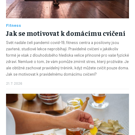
Fitness
Jak se motivovat k domácímu cvičení
Svět nadále čelí pandemii covid-19, fitness centra a posilovny jsou
zavřené, studiové lekce neprobíhají. Pravidelné cvičení v jakékoliv
formě je však z dlouhodobého hlediska velice přínosné pro vaše fyzické
zdraví. Nemluvě o tom, že vám pomůže zmírnit stres, který prožíváte. Je
ale obtížné zachovat pravidelný trénink, když můžete cvičit pouze doma.
Jak se motivovat k pravidelnému domácímu cvičení?
21. 7. 2026