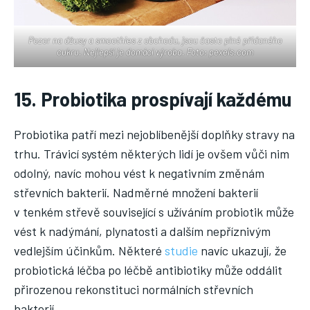
Pozor na džusy a smoothies z obchodu, jsou často plné přidaného
cukru. Nejlepší je domácí výroba. Foto: pexels.com
15. Probiotika prospívají každému
Probiotika patří mezi nejoblíbenější doplňky stravy na
trhu. Trávicí systém některých lidí je ovšem vůči nim
odolný, navíc mohou vést k negativním změnám
střevních bakterií. Nadměrné množení bakterií
v tenkém střevě související s užíváním probiotik může
vést k nadýmání, plynatosti a dalším nepříznivým
vedlejším účinkům. Některé
studie
navíc ukazují, že
probiotická léčba po léčbě antibiotiky může oddálit
přirozenou rekonstituci normálních střevních
bakterií.