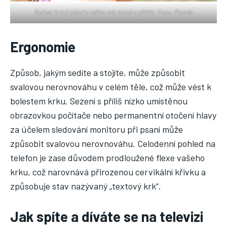
Bolest krční páteře může mít mnoho příčin. Foto: Pexels
Ergonomie
Způsob, jakým sedíte a stojíte, může způsobit
svalovou nerovnováhu v celém těle, což může vést k
bolestem krku. Sezení s příliš nízko umístěnou
obrazovkou počítače nebo permanentní otočení hlavy
za účelem sledování monitoru při psaní může
způsobit svalovou nerovnováhu. Celodenní pohled na
telefon je zase důvodem prodloužené flexe vašeho
krku, což narovnává přirozenou cervikální křivku a
způsobuje stav nazývaný „textový krk“.
Jak spíte a díváte se na televizi