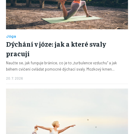
Jóga
Dýchání v józe: jak a které svaly
pracují
Naučte se, jak funguje bránice, co je to „turbulence vzduchu“ a jak
během cvičení ovládat pomocné dýchací svaly. Mozkový kmen...
20. 7. 2026