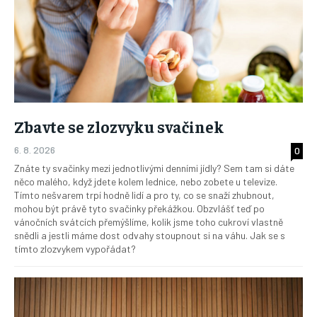
Zbavte se zlozvyku svačinek
6. 8. 2026
0
Znáte ty svačinky mezi jednotlivými denními jídly? Sem tam si dáte
něco malého, když jdete kolem lednice, nebo zobete u televize.
Tímto nešvarem trpí hodně lidí a pro ty, co se snaží zhubnout,
mohou být právě tyto svačinky překážkou. Obzvlášť teď po
vánočních svátcích přemýšlíme, kolik jsme toho cukroví vlastně
snědli a jestli máme dost odvahy stoupnout si na váhu. Jak se s
tímto zlozvykem vypořádat?