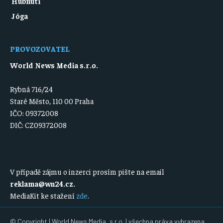
Hubnutí
Jóga
PROVOZOVATEL
World News Media s.r.o.
Rybná 716/24
Staré Město, 110 00 Praha
IČO: 09372008
DIČ: CZ09372008
V případě zájmu o inzerci prosím pište na email
reklama@wn24.cz
.
MediaKit ke stažení
zde
.
© Copyright | World News Media, s.r.o. | všechna práva vyhrazena.