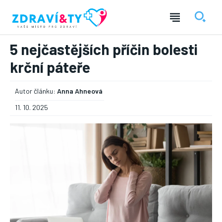
5 nejčastějších příčin bolesti
krční páteře
Autor článku:
Anna Ahneová
11. 10. 2025
― REKLAMA ―
Nic není tak důležité, jako vaše zdraví.