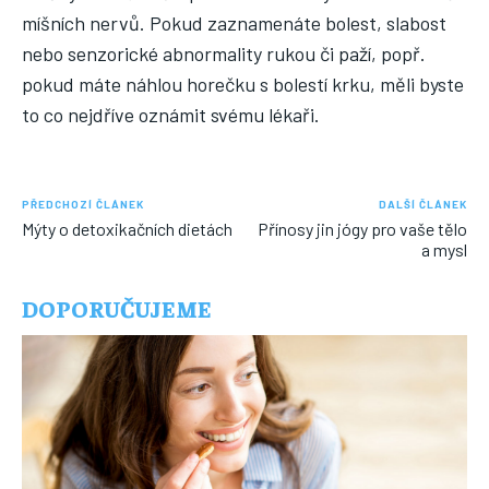
míšních nervů. Pokud zaznamenáte bolest, slabost
nebo senzorické abnormality rukou či paží, popř.
pokud máte náhlou horečku s bolestí krku, měli byste
to co nejdříve oznámit svému lékaři.
PŘEDCHOZÍ ČLÁNEK
DALŠÍ ČLÁNEK
Mýty o detoxikačních dietách
Přínosy jin jógy pro vaše tělo
a mysl
DOPORUČUJEME