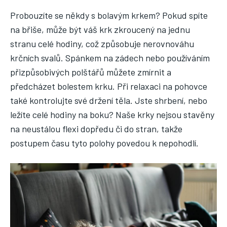
Probouzíte se někdy s bolavým krkem? Pokud spíte
na břiše, může být váš krk zkroucený na jednu
stranu celé hodiny, což způsobuje nerovnováhu
krčních svalů. Spánkem na zádech nebo používáním
přizpůsobivých polštářů můžete zmírnit a
předcházet bolestem krku. Při relaxaci na pohovce
také kontrolujte své držení těla. Jste shrbení, nebo
ležíte celé hodiny na boku? Naše krky nejsou stavěny
na neustálou flexi dopředu či do stran, takže
postupem času tyto polohy povedou k nepohodlí.