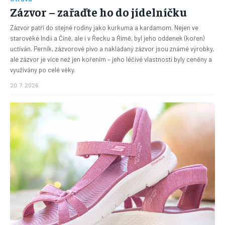
Zázvor – zařaďte ho do jídelníčku
Zázvor patří do stejné rodiny jako kurkuma a kardamom. Nejen ve
starověké Indii a Číně, ale i v Řecku a Římě, byl jeho oddenek (kořen)
uctíván. Perník, zázvorové pivo a nakládaný zázvor jsou známé výrobky,
ale zázvor je více než jen kořením – jeho léčivé vlastnosti byly ceněny a
využívány po celé věky.
20. 7. 2026