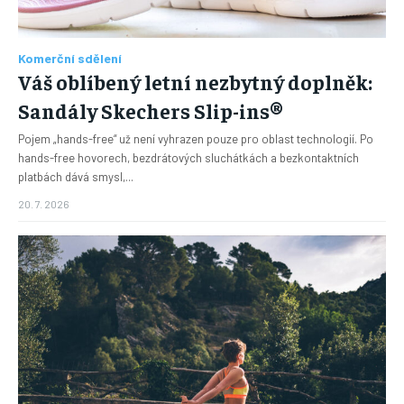
Komerční sdělení
Váš oblíbený letní nezbytný doplněk:
Sandály Skechers Slip-ins®
Pojem „hands-free“ už není vyhrazen pouze pro oblast technologií. Po
hands-free hovorech, bezdrátových sluchátkách a bezkontaktních
platbách dává smysl,...
20. 7. 2026