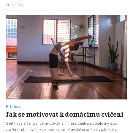
25. 7. 2026
Fitness
Jak se motivovat k domácímu cvičení
Svět nadále čelí pandemii covid-19, fitness centra a posilovny jsou
zavřené, studiové lekce neprobíhají. Pravidelné cvičení v jakékoliv