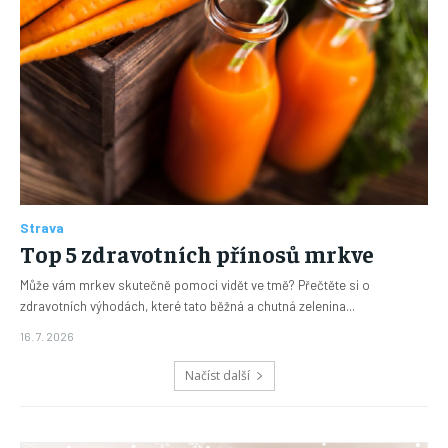
Strava
Top 5 zdravotních přínosů mrkve
Může vám mrkev skutečně pomoci vidět ve tmě? Přečtěte si o
zdravotních výhodách, které tato běžná a chutná zelenina...
16. 7. 2026
Načíst další