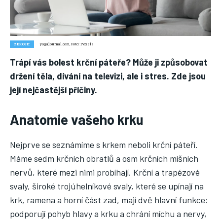
Náš web nabízí komplexní informace a rady pro zdravý životní
styl, zahrnující nejnovější poznatky o různých onemocněních,
přínosné zdravotní praktiky, techniky jógy a rady pro
vyváženou stravu.
ZDROJE:
yogajournal.com, Foto: Pexels
Trápí vás bolest krční páteře? Může ji způsobovat
držení těla, dívání na televizi, ale i stres. Zde jsou
ZDRAVÍ
její nejčastější příčiny.
DĚTI
ONEMOCNĚNÍ
Anatomie vašeho krku
STRAVA
Nejprve se seznámíme s krkem neboli krční páteří.
FITNESS
Máme sedm krčních obratlů a osm krčních míšních
HUBNUTÍ
nervů, které mezi nimi probíhají. Krční a trapézové
svaly, široké trojúhelníkové svaly, které se upínají na
JÓGA
krk, ramena a horní část zad, mají dvě hlavní funkce:
podporují pohyb hlavy a krku a chrání míchu a nervy,