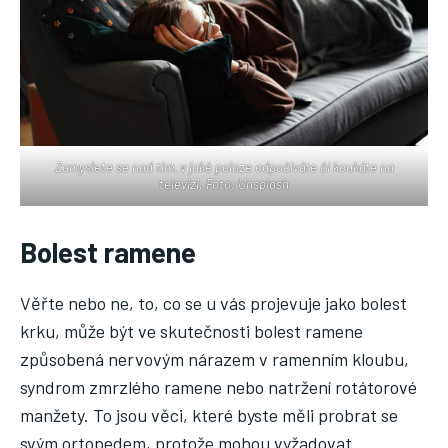
Zamyslete se nad tím, v jaké poloze odpočíváte či koukáte na
televizi. Foto: Unsplash
Bolest ramene
Věřte nebo ne, to, co se u vás projevuje jako bolest
krku, může být ve skutečnosti bolest ramene
způsobená nervovým nárazem v ramenním kloubu,
syndrom zmrzlého ramene nebo natržení rotátorové
manžety. To jsou věci, které byste měli probrat se
svým ortopedem, protože mohou vyžadovat