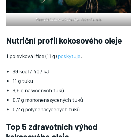
Nezralé kokosové ořechy. Foto: Pexels
Nutriční profil kokosového oleje
1 polévková lžíce (11 g)
poskytuje
:
99 kcal / 407 kJ
11 g tuku
9,5 g nasycených tuků
0,7 g mononenasycených tuků
0,2 g polynenasycených tuků
Top 5 zdravotních výhod
kokosového oleje