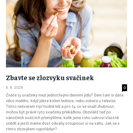
Zbavte se zlozvyku svačinek
6. 8. 2026
0
Znáte ty svačinky mezi jednotlivými denními jídly? Sem tam si dáte
něco malého, když jdete kolem lednice, nebo zobete u televize.
Tímto nešvarem trpí hodně lidí a pro ty, co se snaží zhubnout,
mohou být právě tyto svačinky překážkou. Obzvlášť teď po
vánočních svátcích přemýšlíme, kolik jsme toho cukroví vlastně
snědli a jestli máme dost odvahy stoupnout si na váhu. Jak se s
tímto zlozvykem vypořádat?