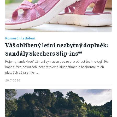
Komerční sdělení
Váš oblíbený letní nezbytný doplněk:
Sandály Skechers Slip-ins®
Pojem „hands-free“ už není vyhrazen pouze pro oblast technologií. Po
hands-free hovorech, bezdrátových sluchátkách a bezkontaktních
platbách dává smysl,...
20. 7. 2026