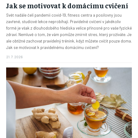
Jak se motivovat k domácímu cvičení
Svět nadále čelí pandemii covid-19, fitness centra a posilovny jsou
zavřené, studiové lekce neprobíhají. Pravidelné cvičení v jakékoliv
formě je však z dlouhodobého hlediska velice přínosné pro vaše fyzické
zdraví. Nemluvě o tom, že vám pomůže zmírnit stres, který prožíváte. Je
ale obtížné zachovat pravidelný trénink, když můžete cvičit pouze doma.
Jak se motivovat k pravidelnému domácímu cvičení?
21. 7. 2026