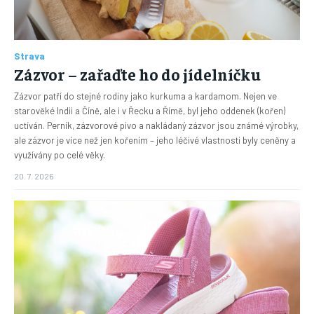
Strava
Zázvor – zařaďte ho do jídelníčku
Zázvor patří do stejné rodiny jako kurkuma a kardamom. Nejen ve
starověké Indii a Číně, ale i v Řecku a Římě, byl jeho oddenek (kořen)
uctíván. Perník, zázvorové pivo a nakládaný zázvor jsou známé výrobky,
ale zázvor je více než jen kořením – jeho léčivé vlastnosti byly ceněny a
využívány po celé věky.
20. 7. 2026