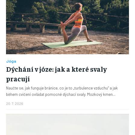
Jóga
Dýchání v józe: jak a které svaly
pracují
Naučte se, jak funguje bránice, co je to „turbulence vzduchu“ a jak
během cvičení ovládat pomocné dýchací svaly. Mozkový kmen...
20. 7. 2026