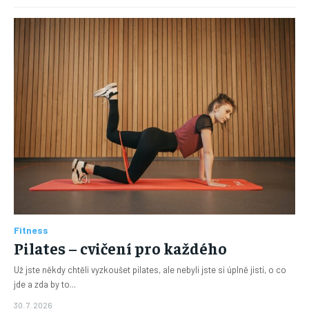
Fitness
Pilates – cvičení pro každého
Už jste někdy chtěli vyzkoušet pilates, ale nebyli jste si úplně jistí, o co
jde a zda by to...
30. 7. 2026