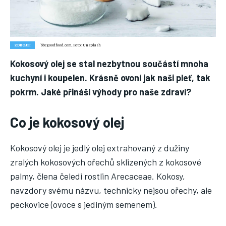
Nic není tak důležité, jako vaše zdraví.
Náš web nabízí komplexní informace a rady pro zdravý životní
styl, zahrnující nejnovější poznatky o různých onemocněních,
přínosné zdravotní praktiky, techniky jógy a rady pro
ZDROJE:
bbcgoodfood.com, Foto: Unsplash
vyváženou stravu.
Kokosový olej se stal nezbytnou součástí mnoha
kuchyní i koupelen. Krásně ovoní jak naši pleť, tak
ZDRAVÍ
pokrm. Jaké přináší výhody pro naše zdraví?
DĚTI
Co je kokosový olej
ONEMOCNĚNÍ
STRAVA
Kokosový olej je jedlý olej extrahovaný z dužiny
FITNESS
zralých kokosových ořechů sklizených z kokosové
palmy, člena čeledi rostlin Arecaceae. Kokosy,
HUBNUTÍ
navzdory svému názvu, technicky nejsou ořechy, ale
JÓGA
peckovice (ovoce s jediným semenem).