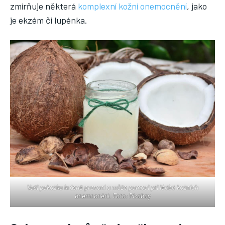
zmírňuje některá
komplexní kožní onemocnění
, jako
je ekzém či lupénka.
Vaši pokožku krásně provoní a může pomoci při léčbě kožních
onemocnění. Foto: Pixabay