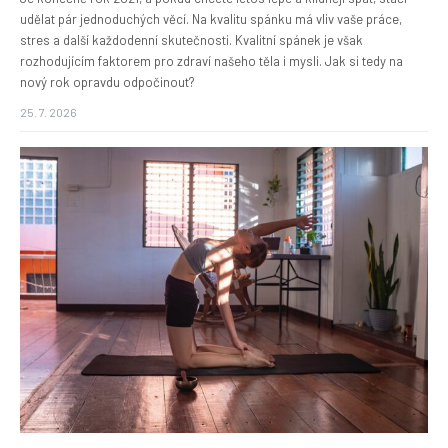
udělat pár jednoduchých věcí. Na kvalitu spánku má vliv vaše práce,
stres a další každodenní skutečnosti. Kvalitní spánek je však
rozhodujícím faktorem pro zdraví našeho těla i mysli. Jak si tedy na
nový rok opravdu odpočinout?
25. 7. 2026