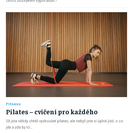
tímto zlozvykem vypořádat?
Fitness
Pilates – cvičení pro každého
Už jste někdy chtěli vyzkoušet pilates, ale nebyli jste si úplně jistí, o co
jde a zda by to...