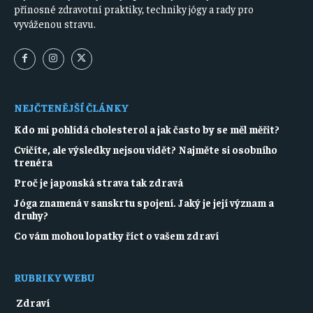
přínosné zdravotní praktiky, techniky jógy a rady pro
vyváženou stravu.
NEJČTENĚJŠÍ ČLÁNKY
Kdo mi pohlídá cholesterol a jak často by se měl měřit?
Cvičíte, ale výsledky nejsou vidět? Najměte si osobního
trenéra
Proč je japonská strava tak zdravá
Jóga znamená v sanskrtu spojení. Jaký je její význam a
druhy?
Co vám mohou lopatky říct o vašem zdraví
RUBRIKY WEBU
Zdraví