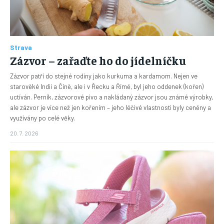
Strava
Zázvor – zařaďte ho do jídelníčku
Zázvor patří do stejné rodiny jako kurkuma a kardamom. Nejen ve
starověké Indii a Číně, ale i v Řecku a Římě, byl jeho oddenek (kořen)
uctíván. Perník, zázvorové pivo a nakládaný zázvor jsou známé výrobky,
ale zázvor je více než jen kořením – jeho léčivé vlastnosti byly ceněny a
využívány po celé věky.
20. 7. 2026