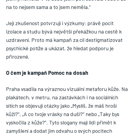
na to nejsem sama a to jsem neměla.“
Její zkušenost potvrzují i výzkumy: právě pocit
izolace a studu bývá největší překážkou na cestě k
uzdravení. Proto má kampaň za cíl destigmatizovat
psychické potíže a ukázat, že hledat podporu je
přirozené.
O čem je kampaň Pomoc na dosah
Praha vsadila na výraznou vizuální metaforu kůže. Na
plakátech, v metru, na zastávkách i na sociálních
sítích se objevují otázky jako „Myslíš, že máš hroší
kůži?“, „A co tvoje vrásky na duši?“ nebo „Taky bys
vyskočila z kůže?“. Tyto slogany mají lidi přimět k
zamyšlení a dodat jim odvahu o svých pocitech