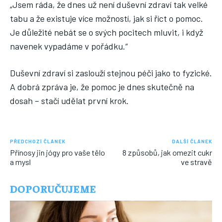
„Jsem ráda, že dnes už není duševní zdraví tak velké
tabu a že existuje více možností, jak si říct o pomoc.
Je důležité nebát se o svých pocitech mluvit, i když
navenek vypadáme v pořádku.“
Duševní zdraví si zaslouží stejnou péči jako to fyzické.
A dobrá zpráva je, že pomoc je dnes skutečně na
dosah – stačí udělat první krok.
PŘEDCHOZÍ ČLÁNEK
DALŠÍ ČLÁNEK
Přínosy jin jógy pro vaše tělo
8 způsobů, jak omezit cukr
a mysl
ve stravě
DOPORUČUJEME