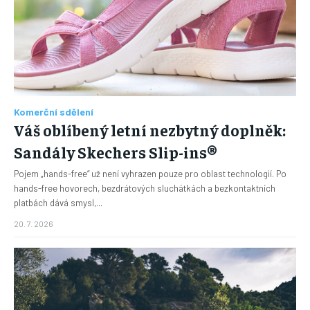
Komerční sdělení
Váš oblíbený letní nezbytný doplněk:
Sandály Skechers Slip-ins®
Pojem „hands-free“ už není vyhrazen pouze pro oblast technologií. Po
hands-free hovorech, bezdrátových sluchátkách a bezkontaktních
platbách dává smysl,...
20. 7. 2026