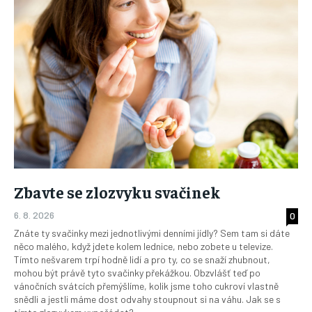
Zbavte se zlozvyku svačinek
6. 8. 2026
0
Znáte ty svačinky mezi jednotlivými denními jídly? Sem tam si dáte
něco malého, když jdete kolem lednice, nebo zobete u televize.
Tímto nešvarem trpí hodně lidí a pro ty, co se snaží zhubnout,
mohou být právě tyto svačinky překážkou. Obzvlášť teď po
vánočních svátcích přemýšlíme, kolik jsme toho cukroví vlastně
snědli a jestli máme dost odvahy stoupnout si na váhu. Jak se s