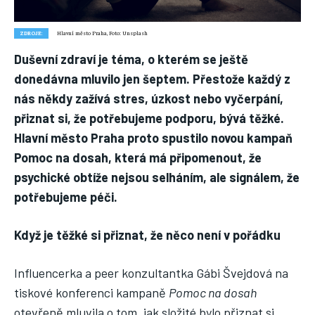
Nic není tak důležité, jako vaše zdraví.
Náš web nabízí komplexní informace a rady pro zdravý životní
ZDROJE:
Hlavní město Praha, Foto: Unsplash
styl, zahrnující nejnovější poznatky o různých onemocněních,
přínosné zdravotní praktiky, techniky jógy a rady pro
Duševní zdraví je téma, o kterém se ještě
vyváženou stravu.
donedávna mluvilo jen šeptem. Přestože každý z
nás někdy zažívá stres, úzkost nebo vyčerpání,
přiznat si, že potřebujeme podporu, bývá těžké.
ZDRAVÍ
Hlavní město Praha proto spustilo novou kampaň
DĚTI
Pomoc na dosah, která má připomenout, že
ONEMOCNĚNÍ
psychické obtíže nejsou selháním, ale signálem, že
potřebujeme péči.
STRAVA
FITNESS
Když je těžké si přiznat, že něco není v pořádku
HUBNUTÍ
Influencerka a peer konzultantka Gábi Švejdová na
JÓGA
tiskové konferenci kampaně
Pomoc na dosah
otevřeně mluvila o tom, jak složité bylo přiznat si