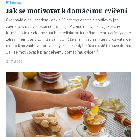
Fitness
Jak se motivovat k domácímu cvičení
Svět nadále čelí pandemii covid-19, fitness centra a posilovny jsou
zavřené, studiové lekce neprobíhají. Pravidelné cvičení v jakékoliv
formě je však z dlouhodobého hlediska velice přínosné pro vaše fyzické
zdraví. Nemluvě o tom, že vám pomůže zmírnit stres, který prožíváte. Je
ale obtížné zachovat pravidelný trénink, když můžete cvičit pouze doma.
Jak se motivovat k pravidelnému domácímu cvičení?
21. 7. 2026