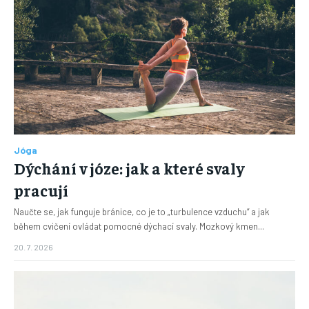
Jóga
Dýchání v józe: jak a které svaly
pracují
Naučte se, jak funguje bránice, co je to „turbulence vzduchu“ a jak
během cvičení ovládat pomocné dýchací svaly. Mozkový kmen...
20. 7. 2026