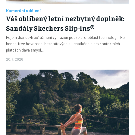
Komerční sdělení
Váš oblíbený letní nezbytný doplněk:
Sandály Skechers Slip-ins®
Pojem „hands-free“ už není vyhrazen pouze pro oblast technologií. Po
hands-free hovorech, bezdrátových sluchátkách a bezkontaktních
platbách dává smysl,...
20. 7. 2026