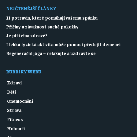
NEJČTENĚJŠÍ ČLÁNKY
11 potravin, které pomáhají vašemu spánku
Příčiny a závažnost suché pokožky
Je pití vína zdravé?
I lehká fyzická aktivita může pomoci předejít demenci
Regenerační jóga – relaxujte a uzdravte se
RUBRIKY WEBU
Zdraví
Děti
Onemocnění
Strava
Fitness
Hubnutí