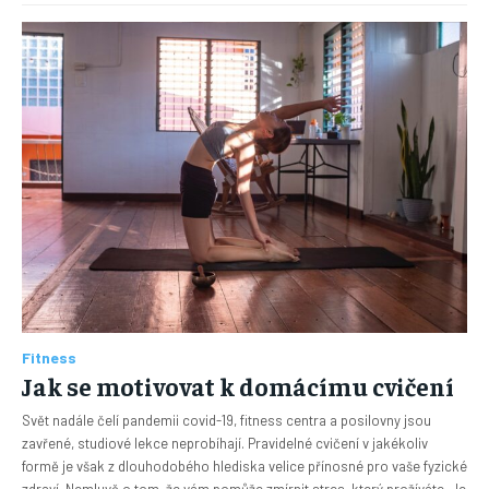
Fitness
Jak se motivovat k domácímu cvičení
Svět nadále čelí pandemii covid-19, fitness centra a posilovny jsou
zavřené, studiové lekce neprobíhají. Pravidelné cvičení v jakékoliv
formě je však z dlouhodobého hlediska velice přínosné pro vaše fyzické