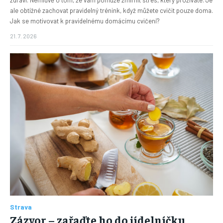
zdraví. Nemluvě o tom, že vám pomůže zmírnit stres, který prožíváte. Je
ale obtížné zachovat pravidelný trénink, když můžete cvičit pouze doma.
Jak se motivovat k pravidelnému domácímu cvičení?
21. 7. 2026
Strava
Zázvor – zařaďte ho do jídelníčku