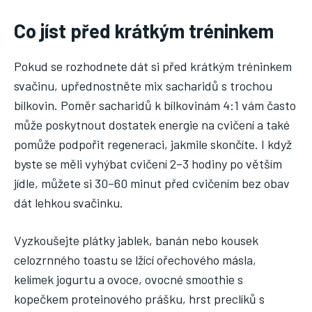
Co jíst před krátkým tréninkem
Pokud se rozhodnete dát si před krátkým tréninkem
svačinu, upřednostněte mix sacharidů s trochou
bílkovin. Poměr sacharidů k ​​bílkovinám 4:1 vám často
může poskytnout dostatek energie na cvičení a také
pomůže podpořit regeneraci, jakmile skončíte. I když
byste se měli vyhýbat cvičení 2–3 hodiny po větším
jídle, můžete si 30–60 minut před cvičením bez obav
dát lehkou svačinku.
Vyzkoušejte plátky jablek, banán nebo kousek
celozrnného toastu se lžící ořechového másla,
kelímek jogurtu a ovoce, ovocné smoothie s
kopečkem proteinového prášku, hrst preclíků s