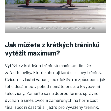
Cvičení s vlastní vahou je ideální na cesty. Foto: Unsplash
Jak můžete z krátkých tréninků
vytěžit maximum?
Vytěžte z krátkých tréninků maximum tím, že
zařadíte cviky, které zahrnují kardio i silový trénink.
Cvičení s vlastní vahou jsou efektivním způsobem, jak
toho dosáhnout, pokud nemáte přístup k vybavení
tělocvičny. Zaměřte se na dobrou formu, správné
dýchání a směs cvičení zaměřených na horní část
těla, spodní část těla i jádro pro vyvážený trénink.