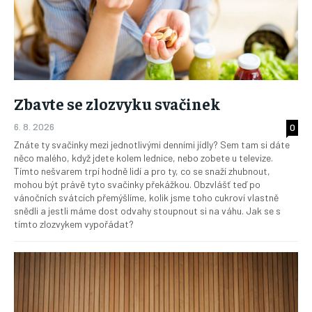
Zbavte se zlozvyku svačinek
6. 8. 2026
0
Znáte ty svačinky mezi jednotlivými denními jídly? Sem tam si dáte
něco malého, když jdete kolem lednice, nebo zobete u televize.
Tímto nešvarem trpí hodně lidí a pro ty, co se snaží zhubnout,
mohou být právě tyto svačinky překážkou. Obzvlášť teď po
vánočních svátcích přemýšlíme, kolik jsme toho cukroví vlastně
snědli a jestli máme dost odvahy stoupnout si na váhu. Jak se s
tímto zlozvykem vypořádat?