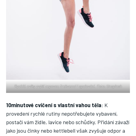
Rychlé cviky zvýší tepovou frekvenci i spalování. Foto: Unsplash
10minutové cvičení s vlastní vahou těla
: K
provedení rychlé rutiny nepotřebujete vybavení,
postačí vám židle, lavice nebo schůdky. Přidání závaží
jako jsou činky nebo kettlebell však zvyšuje odpor a