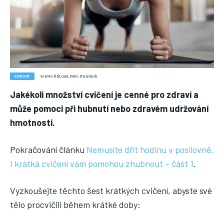
Nic není tak důležité, jako vaše zdraví.
Náš web nabízí komplexní informace a rady pro zdravý životní
styl, zahrnující nejnovější poznatky o různých onemocněních,
přínosné zdravotní praktiky, techniky jógy a rady pro
vyváženou stravu.
ZDROJE:
verywellfit.com, Foto: Unsplash
ZDRAVÍ
Jakékoli množství cvičení je cenné pro zdraví a
DĚTI
může pomoci při hubnutí nebo zdravém udržování
ONEMOCNĚNÍ
hmotnosti.
STRAVA
Pokračování článku
Nemusíte dřít hodinu v posilovně.
FITNESS
I krátká cvičení vám pomohou zhubnout – část 1
.
HUBNUTÍ
Vyzkoušejte těchto šest krátkých cvičení, abyste své
JÓGA
tělo procvičili během krátké doby: