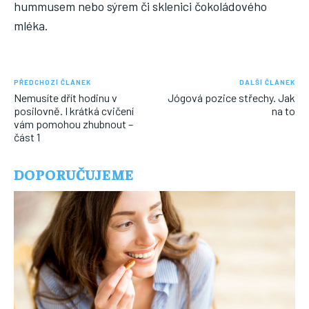
hummusem nebo sýrem či sklenici čokoládového
mléka.
PŘEDCHOZÍ ČLÁNEK
DALŠÍ ČLÁNEK
Nemusíte dřít hodinu v
Jógová pozice střechy. Jak
posilovně. I krátká cvičení
na to
vám pomohou zhubnout –
část 1
DOPORUČUJEME