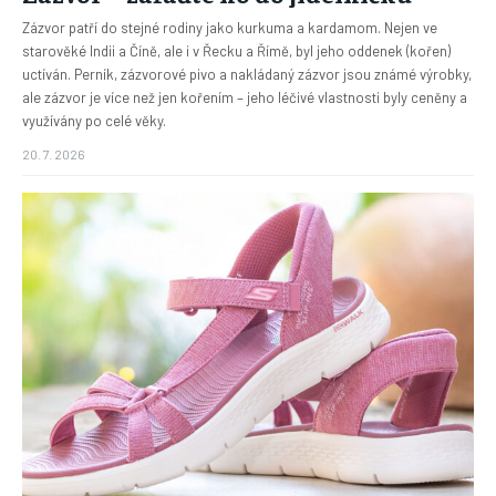
Zázvor patří do stejné rodiny jako kurkuma a kardamom. Nejen ve
starověké Indii a Číně, ale i v Řecku a Římě, byl jeho oddenek (kořen)
uctíván. Perník, zázvorové pivo a nakládaný zázvor jsou známé výrobky,
ale zázvor je více než jen kořením – jeho léčivé vlastnosti byly ceněny a
využívány po celé věky.
20. 7. 2026